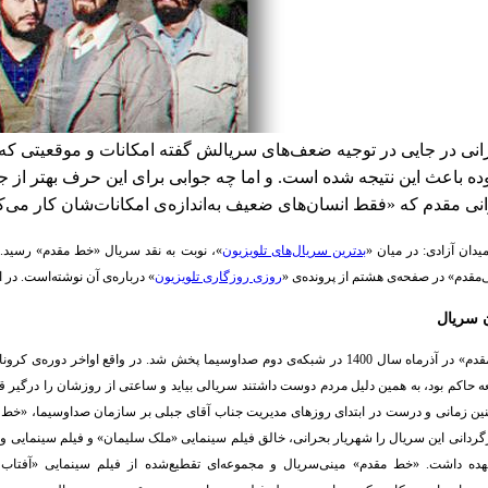
انی در جایی در توجیه ضعف‌های سریالش گفته امکانات و موقعیتی که 
ده باعث این نتیجه شده است. و اما چه جوابی برای این حرف بهتر از ج
 مقدم که «فقط انسان‌های ضعیف به‌اندازه‌ی امکانات‌شان کار می‌کن
یدان آزادی: در میان «
بدترین سریال‌های تلویزیون
»، نوبت به نقد سریال «خط مقدم» رسید.
مقدم» در صفحه‌ی هشتم از پرونده‌ی «
روزی روزگاری تلویزیون
» درباره‌ی آن نوشته‌است. در اد
 سریال
خط مقدم
سریال «خط مقدم» در آذرماه سال 1400 در شبکه‌ی دوم صداوسیما پخش شد. در واقع اواخر دوره‌ی
ه حاکم بود، به همین دلیل مردم دوست داشتند سریالی بیاید و ساعتی از روزشان را درگیر ق
چنین زمانی و درست در ابتدای روزهای مدیریت جناب آقای جبلی بر سازمان صداوسیما، «خط
ارگردانی این سریال را شهریار بحرانی، خالق فیلم سینمایی «ملک سلیمان» و فیلم سینمایی و
ه داشت. «خط مقدم» مینی‌سریال و مجموعه‌ای تقطیع‌شده از فیلم سینمایی «آفتاب 