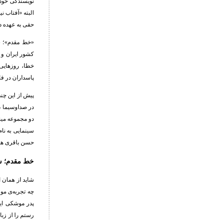
نویسندگی خود 
البته «آفتاب 
حقی به عهده 
«خط مقدم»؛ سر
کشور ایران و 
خطا، روزهایی
پاسداران در فاصله‌ی سال‌های 1363 تا سال 1365
پیش از این چند
در صداوسیما د
دو مجموعه مینی
سینمایی به نا
حسن باقری هستن
خط مقدم؛ سر
شاید از همان 
پدر موشکی ایر
رستم را از زبا