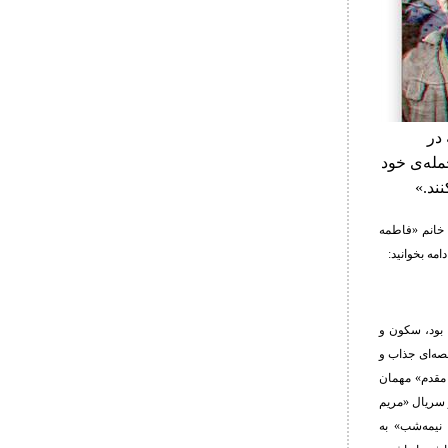
در
مله‌ی خود
ند.»
 خانم «فاطمه
امه بخوانید:
 کرونا بود، سکون و
صه‌ای جذاب و
 مقدم» مهمان
 سریال «مریم
نیمه‌شب» به