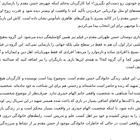
م خودتون رو دست‌کم نگیرین!» اما کارگردان به‌جای اینکه چهره‌ی حسن مقدم را بازسازی کند 
‌های او مثل نوک‌زبانی حرف‌زدن تأکید کند تا واقعیت او بیشتر دیده شود و قدرت روح ا
 حسن مقدم را در کالبد پسری با ویژگی‌های ظاهری نامأنوس نشان داده است. کاش این بازیگ
 توجیهی برای این انتخاب پیدا می‌کردیم.
زی دوستان حسن طهرانی مقدم در فیلم نیز همین کج‌سلیقگی دیده می‌شود. این گروه به‌ه
می تراز اول، آن هم نه فقط در سطح ملی بلکه جهانی را بازنمایی نمی‌کند. این گروه در فیل
سیج با افرادی ساده و تازه‌وارد را می‌دهد! افرادی که فقط مهربان‌اند، اهل دین و ایمان‌اند و
صویر کجا و آن گروه کجا؟ به همه‌ی این‌ها بازی بد بازیگران را نیز اضافه کنید که صدالبته 
عیف است.
 این فیلم، زندگی خانوادگی حسن مقدم است. به‌وضوح پیدا است نویسنده و کارگردان هی
شهید که زنده و حاضر است نداشته‌اند و زحمتی هم برای این شناخت به خود نداده‌اند. شخصیت
ه ابداً شباهتی به شخصیت واقعی خانم الهام حیدری ندارد. صرف‌نظر از موضوع شخصیت‌پر
ریم با اکت‌ها و اداهای اضافی بسیار در بازی که باعث شده همسر شهید در این سریال زنی لو
ایش داده‌ شود، با اینکه شخصیت الهام حیدری در واقعیت بسیار محکم است و در زندگی با
 را به دوش کشیده و خود نیز اهل کسب علم و تدریس است. رابطه‌های خانوادگی درون ف
واقعی است، در حالی که خاطرات خانوادگی موجود از حسن مقدم پر از نشاط و سرزندگی