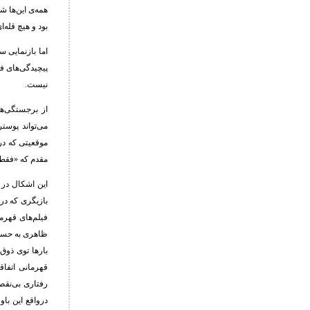
همه‌ی این‌ها ش
بود و هیچ قله‌
اما بازنمایی
پیچیدگی‌های فن
نیست.
از برجستگی‌ها
می‌تواند پوست
موقعیتی که در
مقدم که «فقط ا
این اشکال در 
بازیگری که در
فیلم‌های قهرم
ظاهری به حسن 
بارها توی ذوق
قهرمانی اتفاق
رفتاری بی‌نقص
درواقع این باو