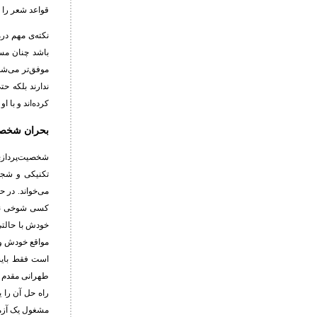
قواعد شعر را ن
نکته‌ی مهم در
باشد چنان مس
موفق‌تر می‌شد.
ندارند بلکه ح
کرده‌اند و با 
بحران شخصی
شخصیت‌پردازی
تکنیکی و شجا
می‌خواند. در 
کسی شوخی ندا
خودش با حالتی
مواقع خودش وا
است فقط بایست
طهرانی مقدم و
راه حل آن را 
مشغول یک آزما