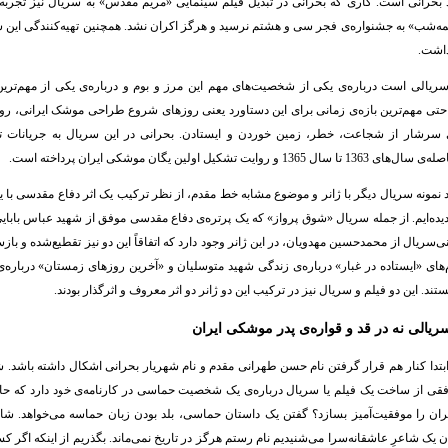
بحرانی است. کاری که بحرانی در تبدیل فیلم سینمایی «مریم مقدس» به سریال نیز تجربه
نیمه‌شب» به جشنواره‌ی فجر سی و هشتم نرسید و هرگز اکران نشد. همچنین تهیه‌کنندگی این س
داشت.
یالی است درباره‌ی یکی از شخصیت‌های مهم این مرز و بوم و درباره‌ی یکی از مهم‌تری
حتی مهم‌ترین بازه‌ی زمانی برای این دستاورد یعنی روزهای شروع طراحی موشک ایرانی، رو
 سرشار از شجاعت، خطر، زمین خوردن و ایستادن. بحرانی در این سریال به جریانات توپ
 و روایت تشکیل اولین یگان موشکی ایران پرداخته است.
 نمونه‌ سریال دیگر‌ با ژانر و موضوع مشابه خط مقدم، از نظر ترکیب یک اثر دفاع مقدسی با یک
یده‌ایم. از جمله سریال «شوق پرواز» که یک پرتره‌ی دفاع مقدسی موفق از شهید عباس بابایی
‌سریال از محمدحسین مهدویان، در این ژانر وجود دارد که اتفاقاً این دو نیز تقطیع‌شده‌ و باز
م‌های «ایستاده در غبار» درباره‌ی زندگی شهید متوسلیان و «آخرین روزهای زمستان» درباره‌
د. این دو فیلم و سریال نیز در ترکیب این دو ژانر دو اثر معروف و اثرگذار بودند.
یالی نه در قد و قواره‌ی پدر موشکی ایران
ابتدا کنار هم قرار گرفتن نام حسن طهرانی مقدم و نام شهریار بحرانی اشکال داشته باشد. ش
چه تجربه‌ی موفقی از ساخت یک فیلم یا سریال درباره‌ی یک شخصیت 
ان را موفقیت‌آمیز بسازد؟ گفتن یک داستان حماسی، بلد بودن زبان حماسه می‌خواهد. شای
ن یک شاعرِ عاشقانه‌سرا می‌شنیدیم نام رستم هرگز در تاریخ نمی‌ماند. بگذریم از اینکه اگر