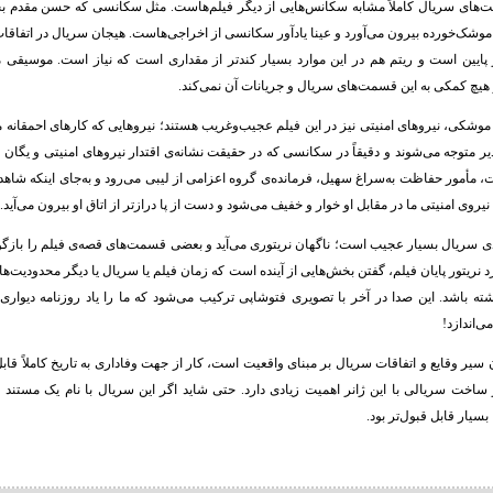
های سریال کاملاً مشابه سکانس‌هایی از دیگر فیلم‌هاست. مثل سکانسی که حسن مقدم بچه‌
ی موشک‌خورده بیرون می‌آورد و عینا یادآور سکانسی از اخراجی‌هاست. هیجان سریال در اتفاق
یین است و ریتم هم در این موارد بسیار کندتر از مقداری است که نیاز است. موسیقی 
چ کمکی به این قسمت‌های سریال و جریانات آن نمی‌کند.
 موشکی، نیروهای امنیتی نیز در این فیلم عجیب‌وغریب هستند؛ نیروهایی که کارهای احمقانه م
ر متوجه می‌شوند و دقیقاً در سکانسی که در حقیقت نشانه‌ی اقتدار نیروهای امنیتی و یگان
، مأمور حفاظت به‌سراغ سهیل، فرمانده‌ی گروه اعزامی از لیبی می‌رود و به‌جای اینکه شاهد
یروی امنیتی ما در مقابل او خوار و خفیف می‌شود و دست از پا درازتر از اتاق او بیرون می‌آید.
بندی سریال بسیار عجیب است؛ ناگهان نریتوری می‌آید و بعضی قسمت‌های قصه‌ی فیلم را بازگوی
 نریتور پایان فیلم، گفتن بخش‌هایی از آینده است که زمان فیلم یا سریال یا دیگر محدودیت‌ه
شته باشد. این صدا در آخر با تصویری فتوشاپی ترکیب می‌شود که ما را یاد روزنامه دیواری‌ه
‌اندازد!
 سیر وقایع و اتفاقات سریال بر مبنای واقعیت است، کار از جهت وفاداری به تاریخ کاملاً قا
ساخت سریالی با این ژانر اهمیت زیادی دارد. حتی شاید اگر این سریال با نام یک مستند
بسیار قابل قبول‌تر بود.