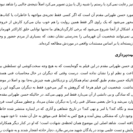
یز رعایت نمی‌کرد یا رستم را شبیه زال یا بیژن تصویر می‌کرد اصلاً نتیجه‌ی جالبی را شاهد نبود
مورد حسن طهرانی مقدم آن است که اگر کسی فقط تجربه‌ی مواجهه با خاطرات یا کتاب‌های
حور می‌شود که یک راوی اگر فقط همین روایت را هم خوب بیان می‌کرد کارش از خروج
 اشکال از آنجا شروع می‌شود که برخی کارگردان‌های ما نه‌تنها توانایی خلق کاراکتر قهرمان
تی نمی‌توانند شخصیت آن قهرمانی را به‌درستی نشان دهند، که بسیاری از مردم حضور و 
او زیسته‌اند یا بر اساس مستندات واقعی در موردش مطالعه کرده‌اند.
ت‌پردازی
در سریال خط مقدم
 حسن طهرانی مقدم در این فیلم به گونه‌ایست که به هیچ وجه سخت‌کوشی او، تسلطش بر
عت و نظم او را نشان نداده است. درست وقتی که دیگران در حال محاسبات فنی هستند 
حالیکه حسن مقدم طبق گفته‌ی تمام همکاران و نزدیکانش همه چیزش به‌جا بود و اصلا در موض
شت. شخصیت این فیلم هرجا که گروهش به گیر می‌خورد فقط به دیگران می‌گوید این ر
 که سادگی و بی دانشی از آن می‌بارد فقط امر ونهی می‌کند. در حالیکه حسن طهرانی مقدم 
رد می‌شد و با حل بعضی مسائل فنی راه را به دیگران نشان می‌داد. و چطور ممکن است فرد
د و نگاه کند؟ یا امر و نهی کند؟ در تاریخ شفاهی و آثاری که در اینباره منتشر شده خا
جود دارد که مشکلی پیش آمده و هیچ کس به لحاظ فنی موفق به حل آن نشده تا خود شهید
یافته است. شاهد اصلی این موضوع همان لحظه‌ی شهادت است؛ که او در کنار دیگر همکاران
یش و تست علمی بودند در پادگان شهید مدرس ملارد، دچار حادثه انفجار شدند و به شهادت رسی