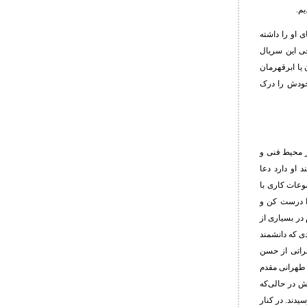
یم.
 او را داشته
ی این سریال
 یا ابرقهرمان
وجودش را درک
 محیط فنی و
او دارد دعا
وعات کاری با
ا درست کن و
در بسیاری از
ی که دانشمند
طراتی از حسن
 طهرانی مقدم
ش در حالی‌که
دند. در کنار