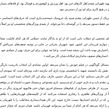
هید طهرانی مقدم اهل کارهای خیر بود. اهل ورزش و کوهنوردی و فوتبال بود. او قله‌های بسیار
ای در هیچ کاری برای او دور از دسترس نبود.
 سریال از حسن طهرانی مقدم شبیه یک عروسک خیمه‌شب‌بازی است که حرف‌های احساسی می‌
ی فقط دستور می‌دهد یا در گوشه‌ای دعا می‌خواند. از بقیه‌ی ویژگی‌های شخصیتی او نیز اصلاً 
ی شخصی او جملات نابی است که از او به یادگار مانده‌. جملاتی که هر کدام قابلیت شعا
ر دیواری فرزندان این کشور شود. شهریار بحرانی در جایی در توجیه ضعف‌های سریالش گف
 اختیارش بوده باعث این نتیجه شده است. و اما چه جوابی برای این حرف بهتر از جمله‌ی خو
نسان‌های ضعیف به‌اندازه‌ی امکانات‌شان کار می‌کنند.»
مسائل گوناگونی در فیلم خودش را نشان می‌دهد. اولین نشانه‌ی آن انتخاب نادرست بازیگر
 نقش یک دانشمند شهید با شخصیتی ویژه بازی کند نیازمند دقت ویژه‌ای است که نمونه‌ی آن ر
انی خارجی دیده‌ایم. اما در این سریال حسین عارف برای این کار انتخاب شده است؛ کسی
مقدم دارد و نه بازی خوبی از او می‌بینیم. بازی مصنوعی و میمیک صورت اشتباه او در موقع
 می‌زند. از طرفی بسیاری از فیلم‌های سینمای امروز جهان حتی هالیوود امروزی دیگر در 
اً از ویژگی‌های ظاهری یا رفتاری استفاده می‌کنند که از کلیشه‌های قهرمان‌هایی با ظا
 که در اراده‌ی انسان‌ها نیست خارج شوند. این کار هم‌ذات‌پنداری مخاطب را با قهرمان بی
ر را ارائه می‌دهد که هر کدام از شما نیز می‌توانید قهرمان باشید. همان چیزی که شعار حسن