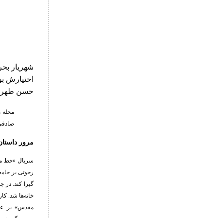
شهریار بحر
اختیارش بو
حسن طهرانی
مجله م
صادقی‌
مرور داستان
رخوتی بر جامع
گیرا کند. در 
خانه‌ها شد. ک
مقدس» بر عهد