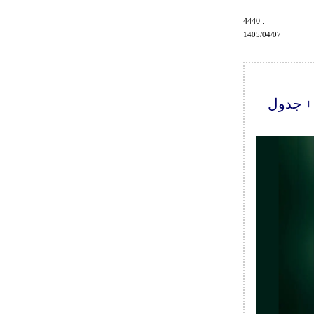
: 4440
1405/04/07
 + جدول