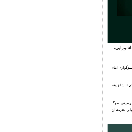
عاشورایی،
 سوگواری امام
م تا شانزدهم
ای موسیقی سوگ
انی هنرمندان