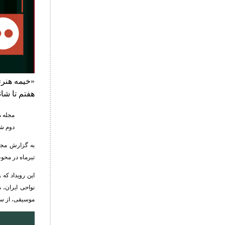
«خیمه هنر»،
هفتم تا شا
مجله م
دوم شی
به گزارش مجله
تیرماه در محو
این رویداد که 
نواحی ایران، 
موسیقی، از ساعت ۱۸:۳۰ دقیقۀ روزهای هفتم تا شانزدهم تیرماه همزمان با 13