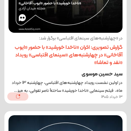
در «چهارشنبه‌های سینمای اقتباسی» برگزار شد:
گزارش تصویری: اکران «ناخدا خورشید» با حضور «ایوب
آقاخانی» در چهارشنبه‌های «سینمای اقتباسی» رویداد
«نقد و تماشا»
سید حسین موسوی
در اولین نشست رویداد چهارشنبه‌های اقتباسی، چهارشنبه 13 خرداد
ماه، فیلم سینمایی «ناخدا خورشید» ساختۀ ناصر تقوایی، به میز...
13 خرداد 1405