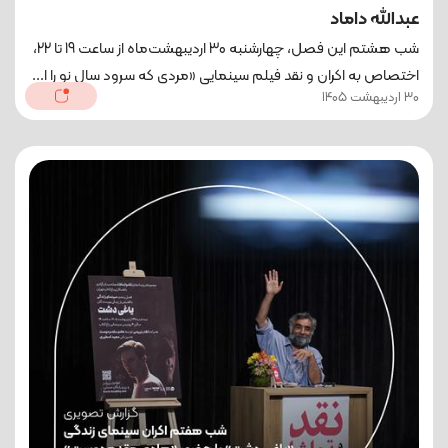
عبدالله داماد
شب هشتم این فصل، چهارشنبه 30 اردیبهشت‌ماه از ساعت 19 تا 22،
اختصاص به اکران و نقد فیلم سینمایی «مردی که سرود سال نو را ا...
30 اردیبهشت 1405