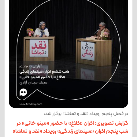
در فصل پنجم رویداد «نقد و تماشا» برگزار شد:
گزارش تصویری: اکران «کلاغ» با حضور «مینو خانی» در
شب پنجم اکران «سینمای زندگی» رویداد «نقد و تماشا»