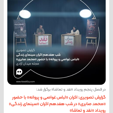
در فصل پنجم رویداد «نقد و تماشا» برگزار شد:
گزارش تصویری: اکران «لباس غواصی و پروانه» با حضور
«محمد صابری» در شب هفدهم اکران «سینمای زندگی»
رویداد «نقد و تماشا»