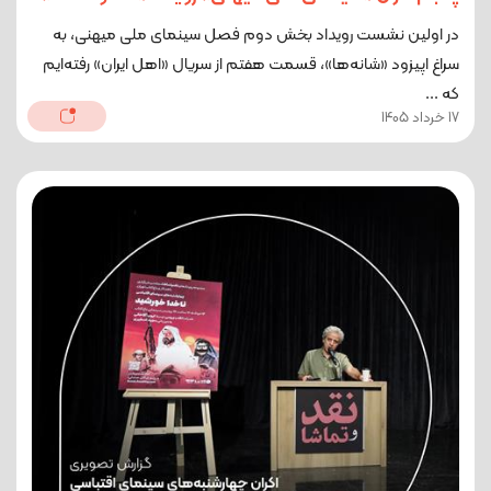
در اولین نشست رویداد بخش دوم فصل سینمای ملی میهنی، به
سراغ اپیزود «شانه‌ها»، قسمت هفتم از سریال «اهل ایران» رفته‌ایم
که ...
17 خرداد 1405