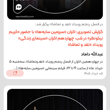
در فصل پنجم رویداد «نقد و تماشا» برگزار شد:
گزارش تصویری: اکران «سرزمین سایه‌ها» با حضور «کریم
نیکونظر» در شب چهاردهم اکران «سینمای زندگی»
رویداد «نقد و تماشا»
عبدالله داماد
در چهاردهمین اکران از فصل پنجم رویداد «نقدوتماشا»، سه‌شنبه 5
خرداد ماه از ساعت 19 تا 22، فیلم سینمایی «سرزمین سایه‌ها» (...
05 خرداد 1405