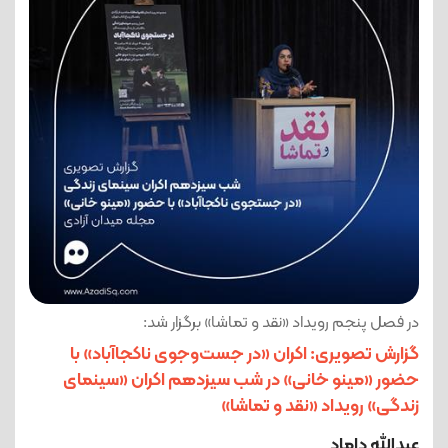
در فصل پنجم رویداد «نقد و تماشا» برگزار شد:
گزارش تصویری: اکران «در جست‌وجوی ناکجاآباد» با
حضور «مینو خانی» در شب سیزدهم اکران «سینمای
زندگی» رویداد «نقد و تماشا»
عبدالله داماد