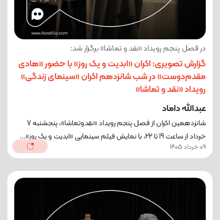
در فصل پنجم رویداد «نقد و تماشا» برگزار شد:
گزارش تصویری: اکران «ابدیت و یک روز» با حضور «هادی
مقدم‌دوست» در شب شانزدهم اکران «سینمای زندگی»
رویداد «نقد و تماشا»
عبدالله داماد
شانزدهمین اکران از فصل پنجم رویداد «نقدوتماشا»، پنجشنبه 7
خرداد از ساعت 19 تا 22، با نمایش فیلم سینمایی «ابدیت و یک روز»...
09 خرداد 1405