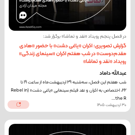
در فصل پنجم رویداد «نقد و تماشا» برگزار شد:
گزارش تصویری: اکران «یاغی دشت» با حضور «هادی
مقدم‌دوست» در شب هفتم اکران «سینمای زندگی»
رویداد «نقد و تماشا»
عبدالله داماد
شب هفتم این فصل، سه‌شنبه 29 اردیبهشت‌ماه از ساعت 19 تا
22، اختصاص به اکران و نقد فیلم سینمایی «یاغی دشت» (Rebel in
the R...
30 اردیبهشت 1405