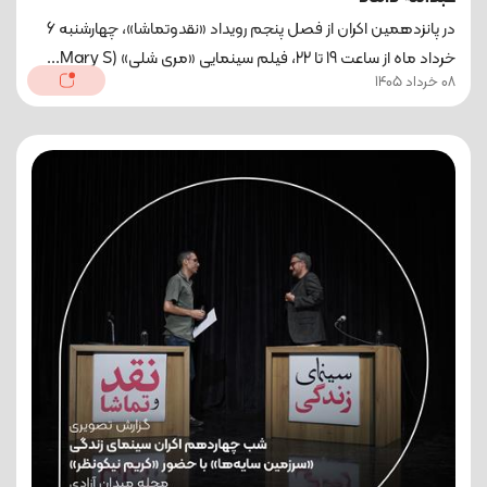
در پانزدهمین اکران از فصل پنجم رویداد «نقدوتماشا»، چهارشنبه 6
خرداد ماه از ساعت 19 تا 22، فیلم سینمایی «مری شلی» (Mary S...
08 خرداد 1405