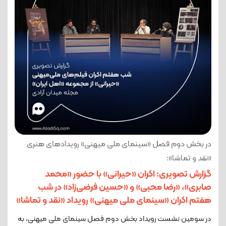
در بخش دوم فصل «سینمای ملی میهنی» رویدادهای هنری
«نقد و تماشا»:
گزارش تصویری: اکران «حیرانی» با حضور «محمد
صابری»، «رضا محبی» و «حسین فرضی‌زاد» در شب
هفتم اکران «سینمای ملی میهنی» رویداد «نقد و تماشا»
در سومین نشست رویداد بخش دوم فصل سینمای ملی میهنی، به