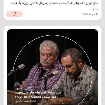
سراغ اپیزود «حیرانی»، قسمت هفتم از سریال «اهل ایران» رفته‌ایم
که ب...
19 خرداد 1405