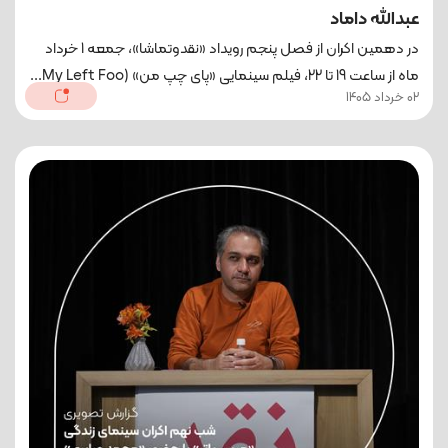
عبدالله داماد
در دهمین اکران از فصل پنجم رویداد «نقدوتماشا»، جمعه 1 خرداد
‌ماه از ساعت 19 تا 22، فیلم سینمایی «پای چپ من» (My Left Foo...
02 خرداد 1405