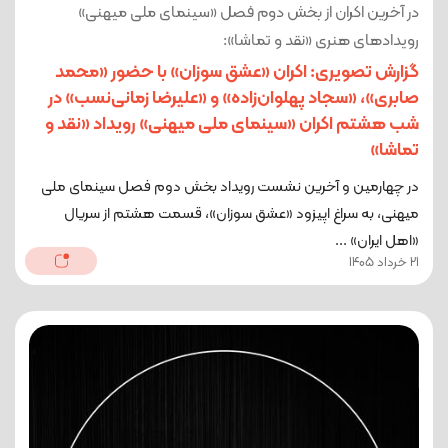
در آخرین اکران از بخش دوم فصل «سینمای ملی میهنی»
رویدادهای هنری «نقد و تماشا»:
گزارش تصویری: اکران «عشق سوزان» با حضور «محمد
صابری»، «سجاد پهلوان‌زاده» و «علیرضا زمانی‌نسب» در
شب هشتم اکران «سینمای ملی میهنی» رویداد «نقد و
تماشا»
در چهارمین و آخرین نشست رویداد بخش دوم فصل سینمای ملی
میهنی، به سراغ اپیزود «عشق سوزان»، قسمت هشتم از سریال
«اهل ایران» ...
21 خرداد 1405