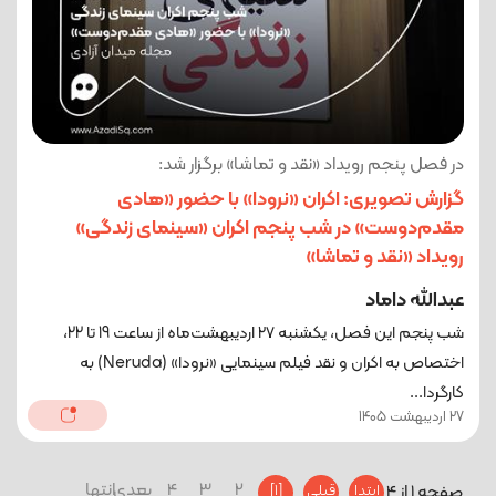
در فصل پنجم رویداد «نقد و تماشا» برگزار شد:
گزارش تصویری: اکران «نرودا» با حضور «هادی
مقدم‌دوست» در شب پنجم اکران «سینمای زندگی»
رویداد «نقد و تماشا»
عبدالله داماد
شب پنجم این فصل، یکشنبه ۲۷ اردیبهشت‌ماه از ساعت 19 تا 22،
اختصاص به اکران و نقد فیلم سینمایی «نرودا» (Neruda) به
کارگردا...
27 اردیبهشت 1405
2
3
4
بعدی
انتها
صفحه 1 از 4
ابتدا
قبلی
[1]