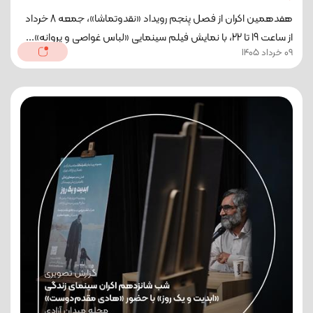
هفدهمین اکران از فصل پنجم رویداد «نقدوتماشا»، جمعه 8 خرداد
از ساعت 19 تا 22، با نمایش فیلم سینمایی «لباس غواصی و پروانه»...
09 خرداد 1405