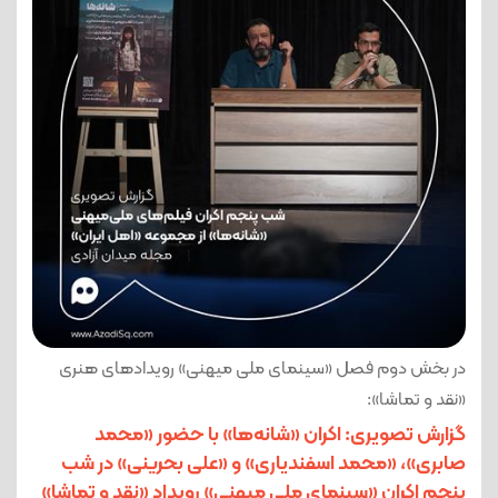
در بخش دوم فصل «سینمای ملی میهنی» رویدادهای هنری
«نقد و تماشا»:
گزارش تصویری: اکران «شانه‌ها» با حضور «محمد
صابری»، «محمد اسفندیاری» و «علی بحرینی» در شب
پنجم اکران «سینمای ملی میهنی» رویداد «نقد و تماشا»