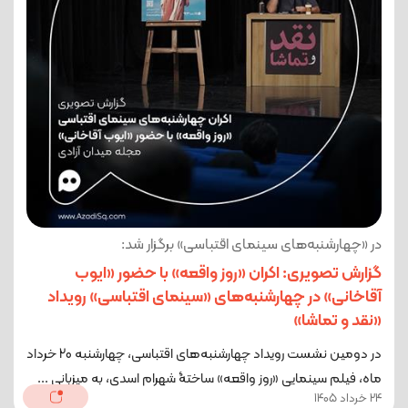
در «چهارشنبه‌های سینمای اقتباسی» برگزار شد:
گزارش تصویری: اکران «روز واقعه» با حضور «ایوب
آقاخانی» در چهارشنبه‌های «سینمای اقتباسی» رویداد
«نقد و تماشا»
در دومین نشست رویداد چهارشنبه‌های اقتباسی، چهارشنبه 20 خرداد
ماه، فیلم سینمایی «روز واقعه» ساختۀ شهرام اسدی، به میزبانی ...
24 خرداد 1405