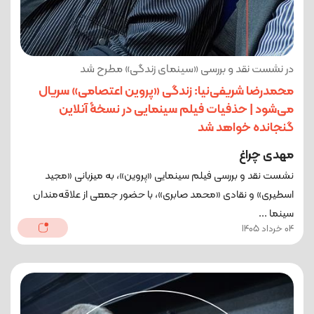
در نشست نقد و بررسی «سینمای زندگی» مطرح شد
محمدرضا شریفی‌نیا: زندگی «پروین اعتصامی» سریال
می‌شود | حذفیات فیلم سینمایی در نسخۀ آنلاین
گنجانده خواهد شد
مهدی چراغ
نشست نقد و بررسی فیلم سینمایی «پروین»، به میزبانی «مجید
اسطیری» و نقادی «محمد صابری»، با حضور جمعی از علاقه‌مندان
سینما ...
04 خرداد 1405