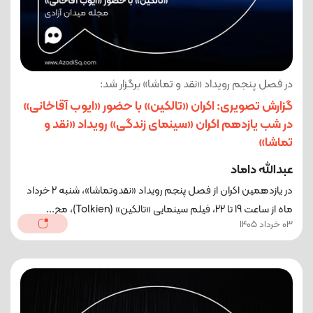
در فصل پنجم رویداد «نقد و تماشا» برگزار شد:
گزارش تصویری: اکران «تالکین» با حضور «ایوب آقاخانی»
در شب یازدهم اکران «سینمای زندگی» رویداد «نقد و
تماشا»
عبدالله داماد
در یازدهمین اکران از فصل پنجم رویداد «نقدوتماشا»، شنبه 2 خرداد
ماه از ساعت 19 تا 22، فیلم سینمایی «تالکین» (Tolkien)، مح...
03 خرداد 1405