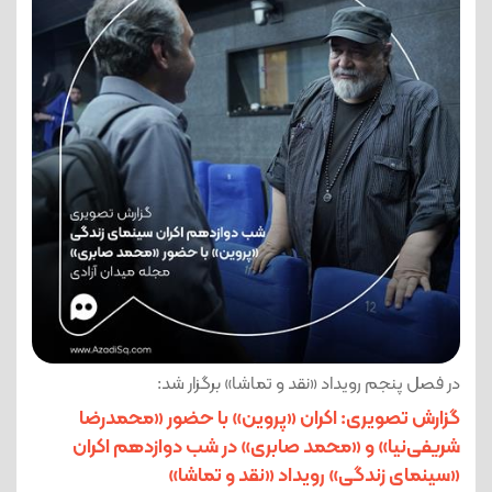
در فصل پنجم رویداد «نقد و تماشا» برگزار شد:
گزارش تصویری: اکران «پروین» با حضور «محمدرضا
شریفی‌نیا» و «محمد صابری» در شب دوازدهم اکران
«سینمای زندگی» رویداد «نقد و تماشا»