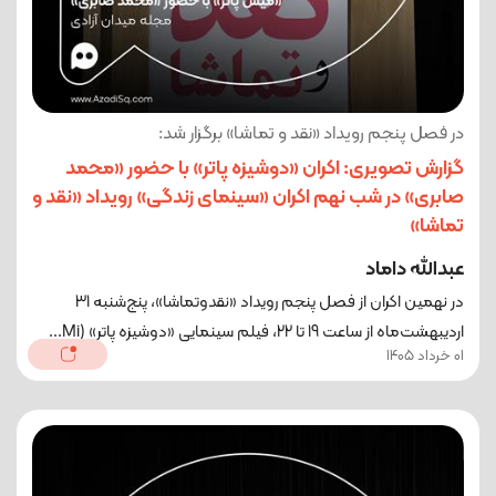
در فصل پنجم رویداد «نقد و تماشا» برگزار شد:
گزارش تصویری: اکران «دوشیزه پاتر» با حضور «محمد
صابری» در شب نهم اکران «سینمای زندگی» رویداد «نقد و
تماشا»
عبدالله داماد
در نهمین اکران از فصل پنجم رویداد «نقدوتماشا»، پنج‌شنبه 31
اردیبهشت‌ماه از ساعت 19 تا 22، فیلم سینمایی «دوشیزه پاتر» (Mi...
01 خرداد 1405