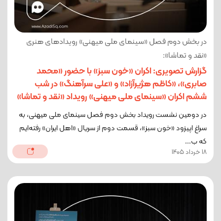
در بخش دوم فصل «سینمای ملی میهنی» رویدادهای هنری
«نقد و تماشا»:
گزارش تصویری: اکران «خون سبز» با حضور «محمد
صابری»، «کاظم هژیرآزاد» و «علی سرآهنگ» در شب
ششم اکران «سینمای ملی میهنی» رویداد «نقد و تماشا»
در دومین نشست رویداد بخش دوم فصل سینمای ملی میهنی، به
سراغ اپیزود «خون سبز»، قسمت دوم از سریال «اهل ایران» رفته‌ایم
که ب...
18 خرداد 1405