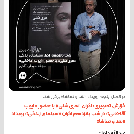
در فصل پنجم رویداد «نقد و تماشا» برگزار شد:
گزارش تصویری: اکران «مری شلی» با حضور «ایوب
آقاخانی» در شب پانزدهم اکران «سینمای زندگی» رویداد
«نقد و تماشا»
عبدالله داماد