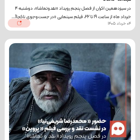
در سیزدهمین اکران از فصل پنجم رویداد «نقدوتماشا»، دوشنبه 4
خرداد ماه از ساعت 19 تا 22، فیلم سینمایی «در جست‌وجوی ناکجا‌آ...
04 خرداد 1405