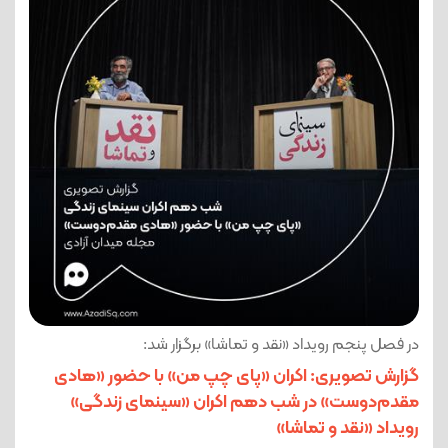
در فصل پنجم رویداد «نقد و تماشا» برگزار شد:
گزارش تصویری: اکران «پای چپ من» با حضور «هادی
مقدم‌دوست» در شب دهم اکران «سینمای زندگی»
رویداد «نقد و تماشا»