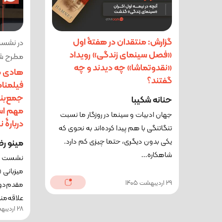
گزارش: منتقدان در هفتۀ اول
در نشست
«فصل سینمای زندگی» رویداد
مطرح ش
«نقدوتماشا» چه دیدند و چه
هادی م
گفتند؟
فیلمنا
جمع‌بن
حنانه شکیبا
مهم اس
جهان ادبیات و سینما در روزگار ما نسبت
دربارۀ 
تنگاتنگی با هم پیدا کرده‌اند به نحوی که
یکی بدون دیگری، حتما چیزی کم دارد.
مینو ر
شاهکاره...
نشست نقد
میزبانی 
29 اردیبهشت 1405
مقدم‌دو
علاقه‌مند
28 اردیبهشت 1405