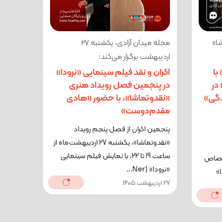
ا»
مجله میدان آزادی، یکشنبه 27
اردیبهشت برگزار می‌کند:
با
اکران و نقد فیلم سینمایی «نرودا»
در
در پنجمین فصل رویداد هنری
دگی»
«نقدوتماشا»، با حضور «هادی
مقدم‌دوست»
پنجمین اکران از فصل پنجم رویداد
«نقدوتماشا»، یکشنبه 27 اردیبهشت‌ماه از
ساعت 19 تا 22، با نمایش فیلم سینمایی
ساعت 19 تا 22، اختصاص
«نرودا» (Ner...
ا»
27 اردیبهشت 1405