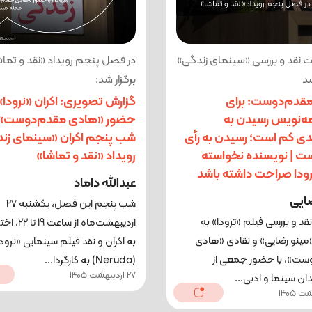
 نقد و بررسی «سینمای زندگی»
در فصل پنجم رویداد «نقد و تماش
د
برگزار شد:
قدم‌دوست: برای
گزارش تصویری: اکران «نرودا» 
مه‌نویس رسیدن به
حضور «هادی مقدم‌دوست» 
دی کم است؛ رسیدن به رأی
شب پنجم اکران «سینمای زن
ت | نویسنده نخواسته
رویداد «نقد و تماشا»
نرودا صراحت داشته باشد
عبدالله داماد
ضایی
شب پنجم این فصل، یکشنبه ۲۷
 و بررسی فیلم «ترودا» به
اردیبهشت‌ماه از 
«مینو رضایی» و نقادی «هادی
به اکران و نقد فیلم سینمایی «نرود
ست»، با حضور جمعی از
(Neruda) به کارگردا...
27 اردیبهشت 1405
ان سینما و ادبی...