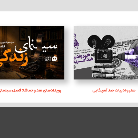
هنر و ادبیات ضد آمریکایی
رویدادهای نقد و تماشا: فصل سینمای