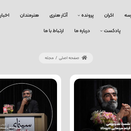
سه
اکران
پرونده
آثار هنری
هنرمندان
اخبار
پادکست
درباره ما
ارتباط با ما
صفحه اصلی
/
مجله