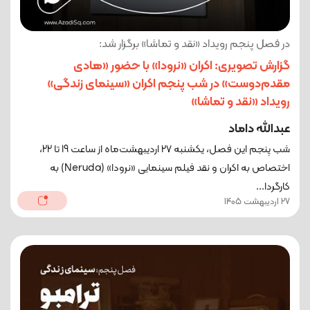
در فصل پنجم رویداد «نقد و تماشا» برگزار شد:
گزارش تصویری: اکران «نرودا» با حضور «هادی
مقدم‌دوست» در شب پنجم اکران «سینمای زندگی»
رویداد «نقد و تماشا»
عبدالله داماد
شب پنجم این فصل، یکشنبه ۲۷ اردیبهشت‌ماه از ساعت 19 تا 22،
اختصاص به اکران و نقد فیلم سینمایی «نرودا» (Neruda) به
کارگردا...
27 اردیبهشت 1405