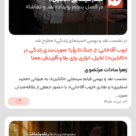
در نشست نقد و بررسی «سینمای زندگی» مطرح شد
ایوب آقاخانی: از جنگ تا رؤیا؛ صورت‌بندی زندگی در
«تالکین» | تخیل، ابزاری برای بقا و آفرینش معنا
زهرا سادات مرتضوی
نشست نقد و بررسی فیلم سینمایی «تالکین»، به میزبانی «مجید
اسطیری» و نقادی «ایوب آقاخانی»، با حضور جمعی از علاقه‌مندان
سین...
03 خرداد 1405