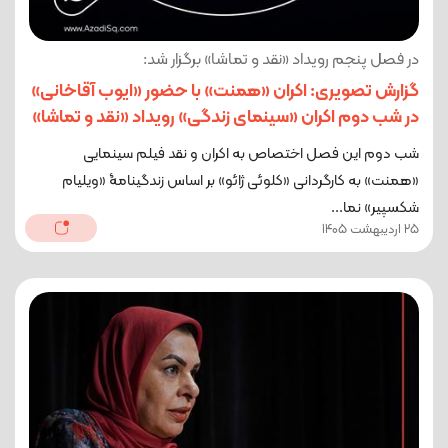
در فصل پنجم رویداد «نقد و تماشا» برگزار شد:
گزارش تصویری: اکران «همنت» با حضور «ایوب آقاخانی»
در شب دوم اکران «سینمای زندگی» رویداد «نقد و تماشا»
شب دوم این فصل اختصاص به اکران و نقد فیلم سینمایی
«همنت» به کارگردانی «کلوئی ژائو» بر اساس زندگینامۀ «ویلیام
شکسپیر» نما...
25 اردیبهشت 1405