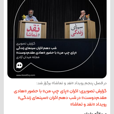
در فصل پنجم رویداد «نقد و تماشا» برگزار شد:
گزارش تصویری: اکران «پای چپ من» با حضور «هادی
مقدم‌دوست» در شب دهم اکران «سینمای زندگی»
رویداد «نقد و تماشا»