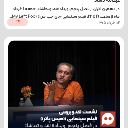
عبدالله داماد
در دهمین اکران از فصل پنجم رویداد «نقدوتماشا»، جمعه 1 خرداد
‌ماه از ساعت 19 تا 22، فیلم سینمایی «پای چپ من» (My Left Foo...
02 خرداد 1405