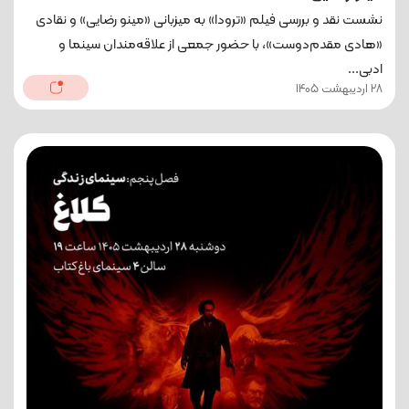
نشست نقد و بررسی فیلم «ترودا» به میزبانی «مینو رضایی» و نقادی
«هادی مقدم‌دوست»، با حضور جمعی از علاقه‌مندان سینما و
ادبی...
28 اردیبهشت 1405