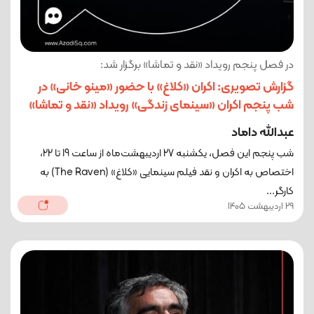
در فصل پنجم رویداد «نقد و تماشا» برگزار شد:
گزارش تصویری: اکران «کلاغ» با حضور «مینو خانی» در
شب پنجم اکران «سینمای زندگی» رویداد «نقد و تماشا»
عبدالله داماد
شب پنجم این فصل، یکشنبه 27 اردیبهشت‌ماه از ساعت 19 تا 22،
اختصاص به اکران و نقد فیلم سینمایی «کلاغ» (The Raven) به
کارگر...
29 اردیبهشت 1405