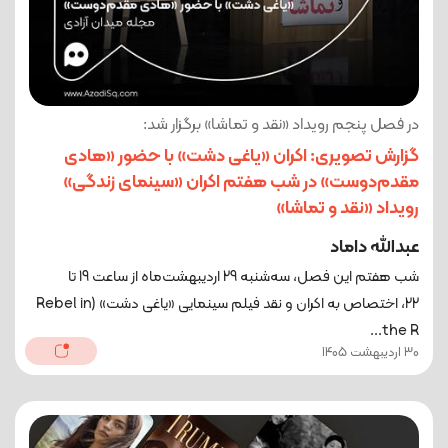
در فصل پنجم رویداد «نقد و تماشا» برگزار شد:
گزارش تصویری: اکران «یاغی دشت» با حضور «هادی
مقدم‌دوست» در شب هفتم اکران «سینمای زندگی»
رویداد «نقد و تماشا»
عبدالله داماد
شب هفتم این فصل، سه‌شنبه 29 اردیبهشت‌ماه از ساعت 19 تا
22، اختصاص به اکران و نقد فیلم سینمایی «یاغی دشت» (Rebel in
the R...
30 اردیبهشت 1405