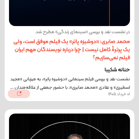
در نشست نقد و بررسی «سینمای زندگی» مطرح شد
محمد صابری: «دوشیزه پاتر» یک فیلم موفق است، ولی
یک پرترۀ کامل نیست | چرا درباره نویسندگان مهم ایران
فیلم نمی‌سازیم؟
حنانه شکیبا
نشست نقد و بررسی فیلم سینمایی «دوشیزه پاتر»، به میزبانی «مجید
اسطیری» و نقادی «محمد صابری»، با حضور جمعی از علاقه‌مندان ...
01 خرداد 1405