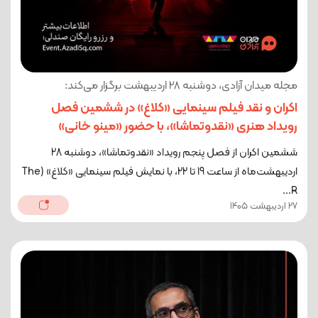
مجله میدان آزادی، دوشنبه 28 اردیبهشت برگزار می‌کند:
اکران و نقد فیلم سینمایی «کلاغ» در ششمین فصل
رویداد هنری «نقدوتماشا»، با حضور «مینو خانی»
ششمین اکران از فصل پنجم رویداد «نقدوتماشا»، دوشنبه 28
اردیبهشت‌ماه از ساعت 19 تا 22، با نمایش فیلم سینمایی «کلاغ» (The
R...
27 اردیبهشت 1405