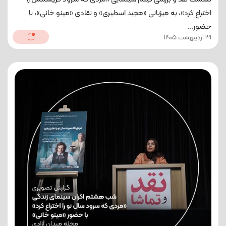
اختراع کرد»، به میزبانی «مجید اسطیری» و نقادی «مینو خانی»، با
حضور...
31 اردیبهشت 1405