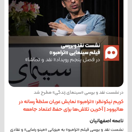
در نشست نقد و بررسی «سینمای زندگی» مطرح شد
کریم نیکونظر: «ترامبو» نمایش عریان سلطۀ رسانه در
هالیوود | آخرین تلاش‌ها برای حفظ اعتماد جامعه
ناعمه اصفهانیان
نشست نقد و بررسی فیلم «ترامبو» به میزبانی «مینو رضایی» و نقادی