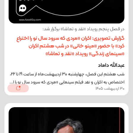
در فصل پنجم رویداد «نقد و تماشا» برگزار شد:
گزارش تصویری: اکران «مردی که سرود سال نو را اختراع
کرد» با حضور «مینو خانی» در شب هشتم اکران
«سینمای زندگی» رویداد «نقد و تماشا»
عبدالله داماد
شب هشتم این فصل، چهارشنبه 30 اردیبهشت‌ماه از ساعت 19 تا 22،
اختصاص به اکران و نقد فیلم سینمایی «مردی که سرود سال نو را ا...
30 اردیبهشت 1405