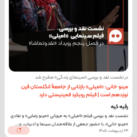
در نشست نقد و بررسی «سینمای زندگی» مطرح شد
مینو خانی: «امیلی» بازتابی از جامعۀ انگلستان قرن
نوزدهم است | فیلم رویکرد فمینیستی دارد
رقیه کیه
نشست نقد و بررسی فیلم «امیلی» به میزبانی «مینو رضایی» و نقادی
«مینو خانی»، با حضور جمعی از علاقه‌مندان سینما و ادبیات، چ...
24 اردیبهشت 1405