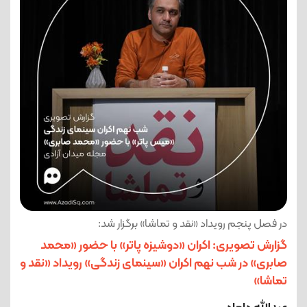
در فصل پنجم رویداد «نقد و تماشا» برگزار شد:
گزارش تصویری: اکران «دوشیزه پاتر» با حضور «محمد
صابری» در شب نهم اکران «سینمای زندگی» رویداد «نقد و
تماشا»