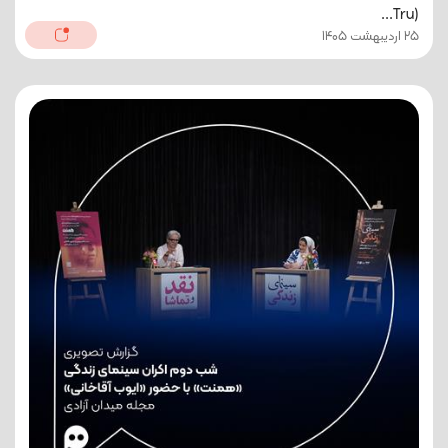
(Tru...
25 اردیبهشت 1405