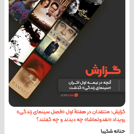
گزارش: منتقدان در هفتۀ اول «فصل سینمای زندگی»
رویداد «نقدوتماشا» چه دیدند و چه گفتند؟
حنانه شکیبا