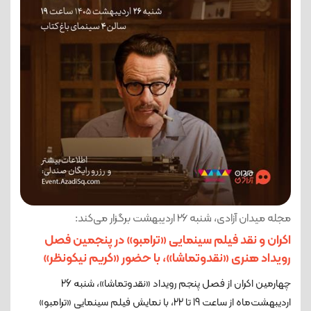
مجله میدان آزادی، شنبه 26 اردیبهشت برگزار می‌کند:
اکران و نقد فیلم سینمایی «ترامبو» در پنجمین فصل
رویداد هنری «نقدوتماشا»، با حضور «کریم نیکونظر»
چهارمین اکران از فصل پنجم رویداد «نقدوتماشا»، شنبه 26
اردیبهشت‌ماه از ساعت 19 تا 22، با نمایش فیلم سینمایی «ترامبو»