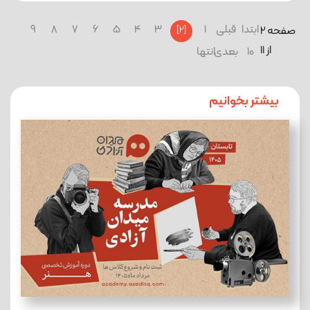
ابتدا
قبلی
1
3
4
5
6
7
8
9
صفحه 2
[2]
از 11
10
بعدی
انتها
بیشتر بخوانیم