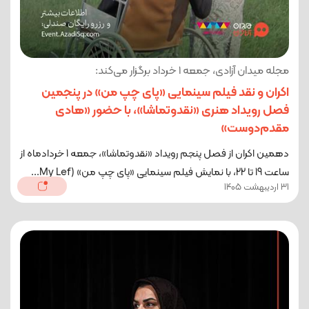
مجله میدان آزادی، جمعه 1 خرداد برگزار می‌کند:
اکران و نقد فیلم سینمایی «پای چپ من» در پنجمین
فصل رویداد هنری «نقدوتماشا»، با حضور «هادی
مقدم‌دوست»
دهمین اکران از فصل پنجم رویداد «نقدوتماشا»، جمعه 1 خرداد‌ماه از
ساعت 19 تا 22، با نمایش فیلم سینمایی «پای چپ من» (My Lef...
31 اردیبهشت 1405