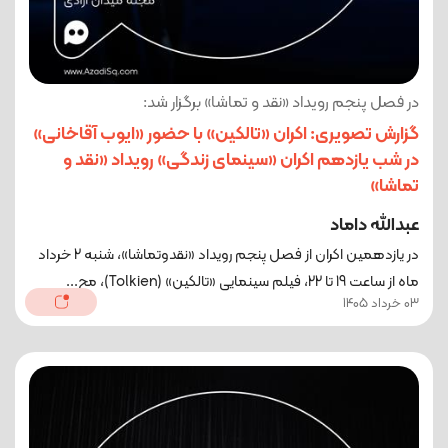
در فصل پنجم رویداد «نقد و تماشا» برگزار شد:
گزارش تصویری: اکران «تالکین» با حضور «ایوب آقاخانی»
در شب یازدهم اکران «سینمای زندگی» رویداد «نقد و
تماشا»
عبدالله داماد
در یازدهمین اکران از فصل پنجم رویداد «نقدوتماشا»، شنبه 2 خرداد
ماه از ساعت 19 تا 22، فیلم سینمایی «تالکین» (Tolkien)، مح...
03 خرداد 1405