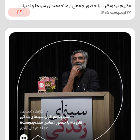
«کریم نیکونظر»، با حضور جمعی از علاقه‌مندان سینما و ادبیا...
27 اردیبهشت 1405