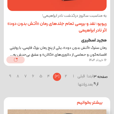
به مناسبت سالروز درگذشت نادر ابراهیمی؛
ریویو: نقد و بررسی تمام جلدهای رمان «آتش بدون دود»
اثر نادر ابراهیمی
مجید اسطیری
رمان سترگ «آتش بدون دود»، یکی از پنج رمان بزرگ فارسی، با روایتی
افسانه‌گون و حماسی از دلاوری‌های «گالان» و عشق بی‌حدش به...
16 خرداد 1404
ابتدا
قبلی
1
2
4
5
6
7
8
9
صفحه 3
[3]
از 9
بعدی
انتها
بیشتر بخوانیم