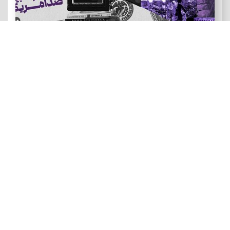
هنر و ادبیات ضد آمریکایی
رویدادهای نقد و تماشا: فصل سینمای زندگی