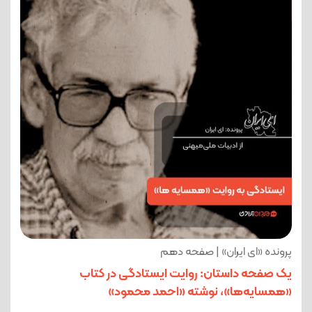
پرونده «ای ایران» | صفحه دهم
یک صفحه داستان: روایت ایستادگی در کتاب
«همسایه‌ها»، نوشته «احمد محمود»