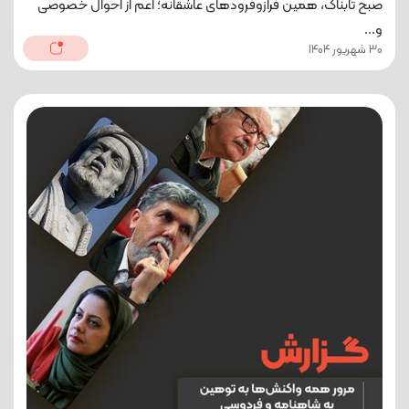
صبح تابناک، همین فرازوفرودهای عاشقانه؛ اعم از احوال خصوصی
و...
30 شهریور 1404