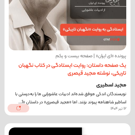
پرونده «ای ایران» | صفحه بیست و یکم
یک صفحه داستان: روایت ایستادگی در کتاب نگهبان
تاریکی، نوشته مجید قیصری
مجید اسطیری
نویسندگان اندکی موفق شده‌اند ادبیات عاشورایی ما را به‌درستی با
اساطیر شاهنامه پیوند بزنند. اما «مجید قیصری» در داستان «آ...
12 تیر 1404