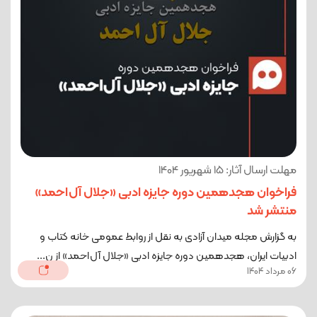
مهلت ارسال آثار: 15 شهریور 1404
فراخوان هجدهمین دوره جایزه ادبی «جلال آل‌احمد»
منتشر شد
به گزارش مجله میدان آزادی به نقل از روابط ‌عمومی خانه کتاب و
ادبیات ایران، هجدهمین دوره‌ جایزه‌ ادبی «جلال آل‌احمد» از ن...
06 مرداد 1404