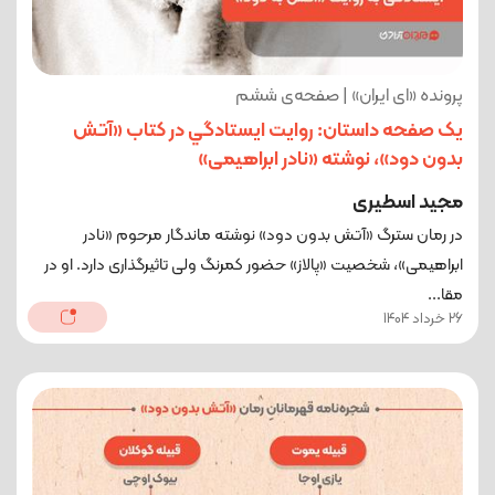
پرونده «ای ایران» | صفحه‌ی ششم
یک صفحه داستان: روایت ايستادگي در کتاب «آتش
بدون دود»، نوشته «نادر ابراهیمی»
مجید اسطیری
در رمان سترگ «آتش بدون دود» نوشته ماندگار مرحوم «نادر
ابراهیمی»، شخصیت «پالاز» حضور کمرنگ ولی تاثیرگذاری دارد. او در
مقا...
26 خرداد 1404