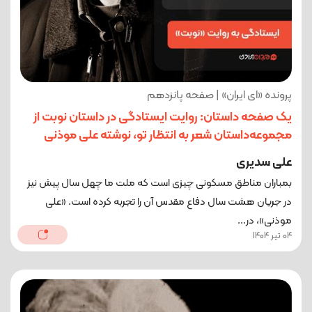
پرونده «ای ایران» | صفحه پانزدهم
یک صفحه داستان: روایت ایستادگی در داستان نوبت از
مجموعه‌داستان شعر به انتظار تو، نوشته علی موذنی
علی سدیری
بمباران مناطق مسکونی چیزی است که ملت ما چهل سال پیش نیز
در جریان هشت سال دفاع مقدس آن را تجربه کرده است. «علی
موذنی»، در...
04 تیر 1404