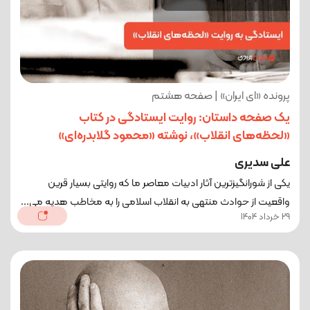
پرونده «ای ایران» | صفحه هشتم
یک صفحه داستان: روایت ایستادگی در کتاب
«لحظه‌های انقلاب»، نوشته «محمود گلابدره‌ای»
علی سدیری
یکی از شورانگیزترین آثار ادبیات معاصر ما که روایتی بسیار قرین
واقعیت از حوادث منتهی به انقلاب اسلامی را به مخاطب هدیه می...
29 خرداد 1404