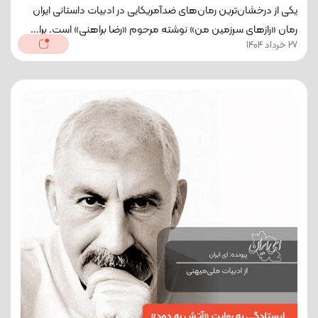
يکی از درخشان‌ترین رمان‌های ضدآمریکایی در ادبیات داستانی ایران
رمان «رازهای سرزمین من» نوشته مرحوم «رضا براهنی» است. برا...
27 خرداد 1404