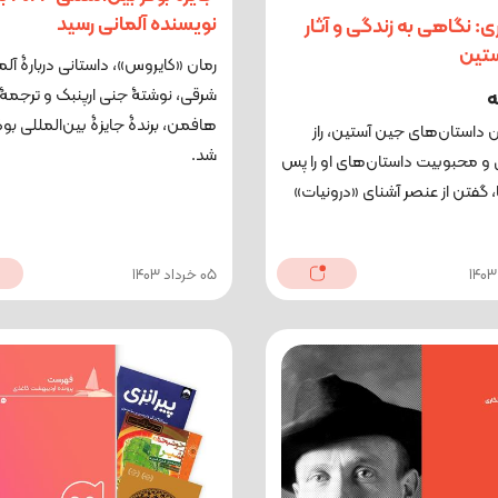
نویسنده آلمانی رسید
ی: نگاهی به زندگی و آثار
تین
رمان «کایروس»، داستانی دربارۀ آلم
شرقی، نوشتۀ جنی ارپنبک و ترجمۀ
ه
ن داستان‌های جین آستین، راز
شد.
 و محبوبیت داستان‌های او را پس
ا، گفتن از عنصر آشنای «درونیات»
05 خرداد 1403