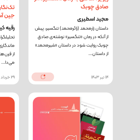
صادق چوبک
تک‌نگار
جین آس
مجید اسطیری
رقیه کی
داستان زارمحمد (زائرمحمد) تنگسیر، پیش
از آنکه در رمان «تنگسیر» نوشته‌ی صادق
تحلیلگرا
چوبک روایت شود در داستان «شیرمحمد»
ماندگاری
از داستان...
از قرن‌ه
می‌دا...
14 تیر 1403
29 خرداد 1403