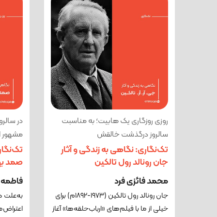
روزی روزگاری یک هابیت؛ به مناسبت
در سالر
سالروز درگذشت خالقش
مشهور ای
تک‌نگاری: نگاهی به زندگی و آثار
تک‌نگار
جان رونالد رول تالکین
صمد به
محمد فائزی فرد
فاطمه 
جان رونالد رول تالکین (۱۹۷۳-۱۸۹۲م) برای
به‌علت د
خیلی از ما با فیلم‌های «ارباب‌حلقه‌ها» آغاز
اعتراض‌