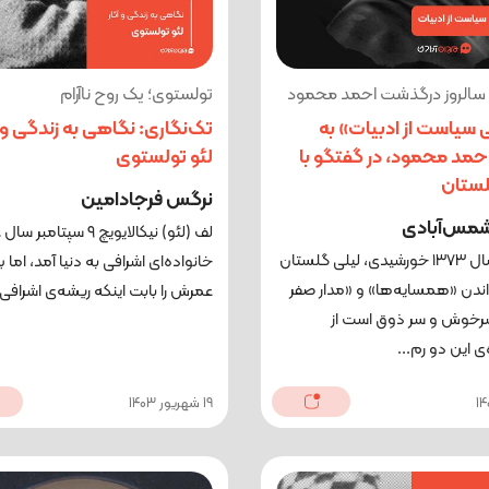
ه سالروز درگذشت احمد محمود
تولستوی؛ یک روح ناآرام
سیاست از ادبیات» به
تک‌نگاری: نگاهی به زندگی و آ
حمد محمود، در گفتگو با
لئو تولستوی
لستان
نرگس فرجادامین
 شمس‌آبادی
حوالی سال ۱۳۷۳ خورشیدی، لیلی گلستان
خانواده‌ای اشرافی به دنیا آمد، اما 
اندن «همسایه‌ها» و «مدار صفر
عمرش را بابت اینکه ریشه‌ی اشرافی د
رخوش و سر ذوق است از
ی این دو رم...
19 شهریور 1403