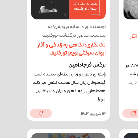
نویسنده‌ای در سایه‌ی روشن؛ به
مناسبت سالروز درگذشت تورگنیف
ثار
تک‌نگاری: نگاهی به زندگی و آثار
ایوان سرگئی‌یویچ تورگنیف
نرگس فرجادامین
لف (لئو) نیکالایویچ ۹ سپتامبر سال ۱۸۲۸ در
بیشتر
رابطه‌ی ذهن و زبان رابطه‌ای پیچیده است.
ارد...
فیلسوفان زبان سال‌هاست تلاش می‌کنند
معماهایی را که ذهن و زبان و ارتباط این
دو را...
13 شهریور 1403