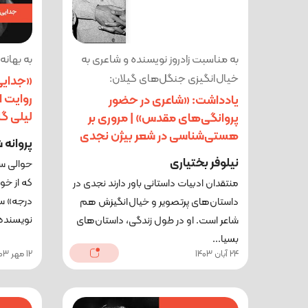
به مناسبت زادروز نویسنده و شاعری به
به بهان
خیال‌انگیزی جنگل‌های گیلان:
«جدایی 
روایت ا
یادداشت: «شاعری در حضور
لیلی گ
پروانگی‌های مقدس» | مروری بر
هستی‌شناسی در شعر بیژن نجدی
پروانه
نیلوفر بختیاری
که از خو
منتقدان ادبیات داستانی باور دارند نجدی در
درجه» س
داستان‌های پرتصویر و خیال‌انگیزش هم
نویسنده‌
شاعر است. او در طول زندگی، داستان‌های
بسیا...
24 آبان 1403
12 مهر 1403