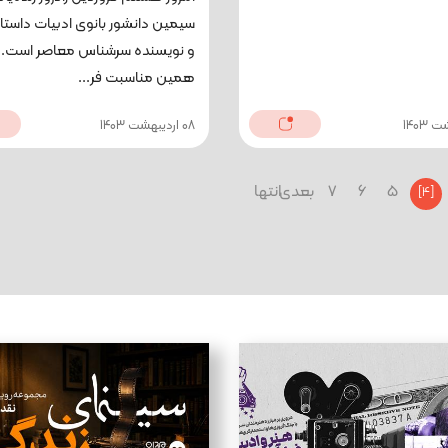
سیمین دانشور بانوی ادبیات داستان
و نویسنده سرشناس معاصر است. 
همین مناسبت فر...
08 اردیبهشت 1403
5
6
7
بعدی
انتها
[4]