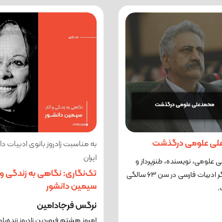
لی علومی درگذشت
به مناسبت زادروز بانوی ادبیات د
ایران
علومی، نویسنده، طنزپرداز و
تک‌نگاری: نگاهی به زندگی و آ
پژوهشگر ادبیات فارسی در سن ۶۳ سالگی
سیمین دانشور
.
نرگس فرجادامین
امروز هشتم فروردین زادروز زنده‌یاد