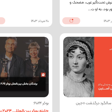
ظرش تحت‌تأثیر غرب، مضحک و
ر بود، به او ت...
20 مرداد 1403
ه سالگرد درگذشت «جین
بوکر 2024؛
جایزه بوکر بین‌ال