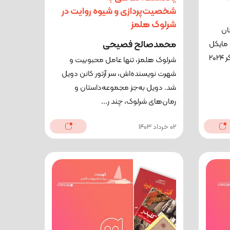
شخصیت‌پردازی و شیوه روایت در
شرلوک هلمز
ان
محمدصالح فصیحی
 مایکل
هافمن، برندۀ جایزۀ بین‌المللی بوکر ۲۰۲۴
شرلوک هلمز، تنها عامل محبوبیت و
شهرت نویسنده‌اش، سر آرتور کانن دویل
شد. دویل به‌جز مجموعه‌داستان و
رمان‌های شرلوک، چند ر...
02 خرداد 1403