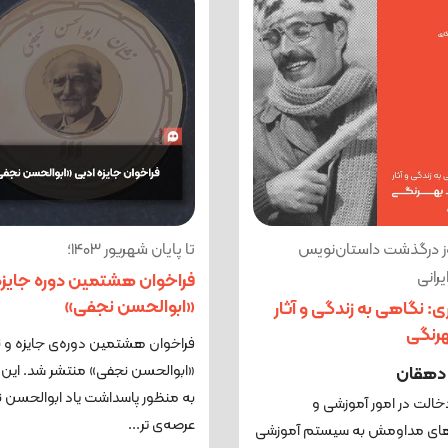
وز درگذشت داستان‌نویس
تا پایان شهریور 1403؛
رانی
فراخوان هشتمین دوره جایزه
«ابوالحسن نجفی»
ی: نگاهی به زندگی و آثار
رنگی
فراخوان هشتمین دوره‌ی‌ جایزه و 
«ابوالحسن نجفی» منتشر شد. این ج
دهقان
به منظور پاسداشت یاد ابوالحسن ن
خالت در امور آموزشی و
عرصه‌‌ی تر...
های مداومش به سیستم آموزشی