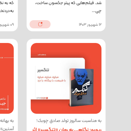
شد. فیلم‌هایی که پیتر جکسون ساخت،
که به ن
چی...
به‌دردنخو
12 شهریور 1403
09 شهریور 1403
به مناسبت سالروز تولد صادق چوبک؛
به بهان
آستین»؛
ریویو: نگاهی به رمان «تنگسیر» اثر