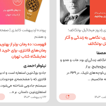
‌ی زادروز میخائیل بولگاکف؛
پرونده اردیبهشت کاغذی | صفح
و هفتم
ی: نگاهی به زندگی و آثار
ل بولگاکف
فهرست: ده رمان برتر از بهتری
رمان‌های فانتزی، برای خرید از
مصفا
نمایشگاه کتاب تهران
لگاکف زندگی‌ای بود مات و محو و
نیلوفر احمدی
یچ‌و‌واپیچ. پر از
کوچه‌پس‌کوچه‌های تاریک. در ۱۹۲۹ در
جادو بزرگ‌ترین استعاره است و ادبی
به ماکسیم ...
فانتزی که با مشخصه‌ی موجودات 
سیستم جادویی شناخته می‌شود،
استعاری‌ترین داستان. بر ه...
22 اردیبهشت 1403