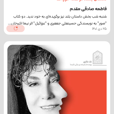
فاطمه صادقی مقدم
شنبه شب بخش داستان بلند نیز برگزیده‌ای به خود ندید. دو کتاب
"صور" به نویسندگی حسینعلی جعفری و "عزرائیل" اثر نیما اکبرخان...
25 دی 1401