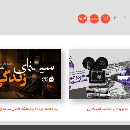
4
3
[5]
بعدی
انتها
هنر و ادبیات ضد آمریکایی
رویدادهای نقد و تماشا: فصل سینمای