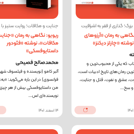
بزرگ؛ گذاری از فقر به اشرافیت
جنایت و مکافات؛ روایت ستیز با
نگاهی به رمان «آرزوهای
ریویو: نگاهی به رمان «جنایت
نوشته «چارلز دیکنز»
مکافات»، نوشته «فئودور
داستایوفسکی»
ته
محمدصالح فصیحی
تاب که یکی از محبوب‌ترین و
آلبر کامو (نویسنده و فیلسوف شهی
رین رمان‌های تاریخ ادبیات است،
فرانسوی) در این باره می‌گوید: «به‌ع
وت، عشق و نفرت، قتل و جنایت،
من داستایوفسکی بیش از هر چیزی
سخ...
نویسنده‌ای اس...
14 اسفند 1401