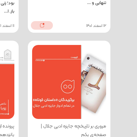
تنهایی و ...
بود؛ زنی
باز. ا...
12 اسفند 1401
11 اسفند 1401
مروری بر تاریخچه جایزه ادبی جلال |
پرونده 
صفحه‌ی یکم
پانزدهم