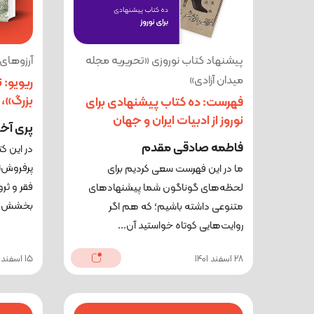
پیشنهاد کتاب نوروزی «تحریریه مجله
آرزوهای 
میدان آزادی»
ریویو: 
بزرگ»، 
فهرست: ده کتاب پیشنهادی برای
نوروز از ادبیات ایران و جهان
پری آخ
فاطمه صادقی مقدم
در این ک
پرفروش‌ت
ما در این فهرست سعی کردیم برای
فقر و ثر
لحظه‌های گوناگون شما پیشنهادهای
بخشش و 
متنوعی داشته باشیم؛ که هم اگر
روایت‌هایی کوتاه خواستید آن...
28 اسفند 1401
15 اسفند 1401