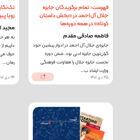
فهرست: تمام برگزیدگان جایزه
تک‌نگار
جلال آل‌احمد در «بخش داستان
زویا پیر
کوتاه» در همه دوره‌ها
مجید ا
فاطمه صادقی مقدم
به هر حال
جایزه‌ی جلال آل احمد در ادوار پیشین خود
داریم از 
گران‌ترین جایزه ادبی بود. شش دوره
حرف می‌ز
نخست جایزه جلال را معاونت فرهنگی
رمان...
وزارت ارشاد ب...
25 دی 1401
24 دی 1401