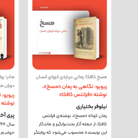
مسخِ کافکا؛ رمانی درباره‌ی انزوای انسان
مادر؛ رو
دوران مبا
ریویو: نگاهی به رمان «مسخ»،
نوشته «فرانتس کافکا»
ریویو: 
نوشته 
نیلوفر بختیاری
پری آخ
رمان کوتاه «مسخ»، نوشته‌ی فرانتس
کافکا، از جمله آثار بحث‌برانگیز و ماندگار
این نویسنده محسوب می‌شود که روایتگر
خواندم. 