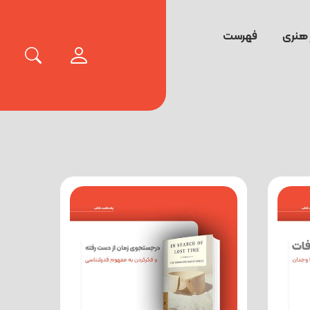
 هنری
فهرست