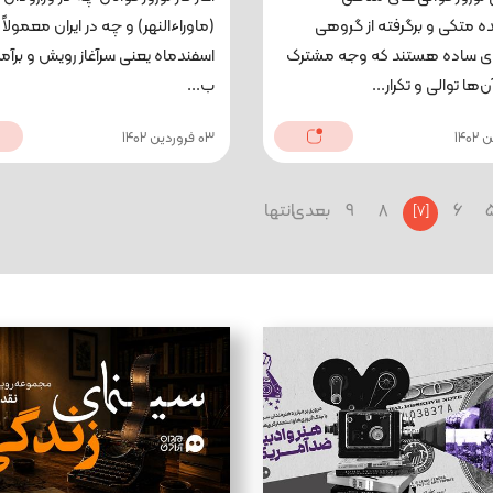
ه متکی و برگرفته از گروهی
(ماوراءالنهر) و چه در ایران معمولاً 
ی ساده هستند که وجه مشترک
اسفندماه یعنی سرآغاز رویش و برآ
ها توالی و تکرار...
ب...
03 فروردین 1402
6
8
9
بعدی
انتها
[7]