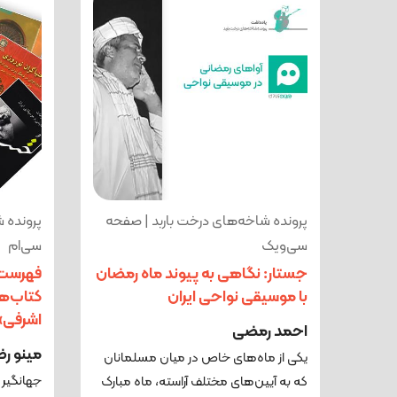
پرونده شاخه‌های درخت باربد | صفحه
پرونده 
سی‌ویک
سی‌ام
جستار: نگاهی به پیوند ماه رمضان
فهرست:
با موسیقی نواحی ایران
کتاب‌ه
اشرفی»د
احمد رمضی
مینو ر
یکی از ماه‌های خاص در میان مسلمانان
که به آیین‌های مختلف آراسته، ماه مبارک