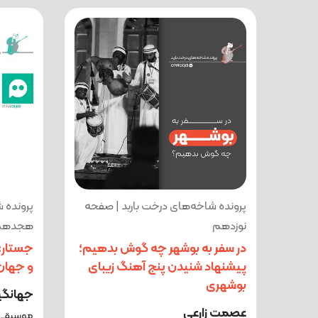
پرونده شاخه‌های درخت باربد | صفحه
پرونده 
نوزدهم
هجدهم
در سفر به بوشهر چه گوش بدهیم؛
جستار: 
پیشنهاد شنیدن پنج آهنگ زیبای
و جهان
بوشهری
جهانگی
عصمت زارعی
موسیقی 