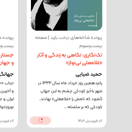
پرونده شاخه‌های درخت باربد | صفحه
پرونده 
بیست‌وسوم
بیست‌و
تک‌نگاری: نگاهی به زندگی و آثار
جستار: 
«غلامعلی نی‌نواز»
و جهان
حمید ضیایی
جهانگی
پانزدهمین روز خرداد ماه سال 1332 در
جناب «ج
شهر باخَرز کودکی چشم به این جهان
و آخرین 
گشود که نامش را «غلامعلی» نهادند.
ایران و 
کودکی که بر سلسله...
نوروزخوان
07 فروردین 1402
07 فروردین 1402