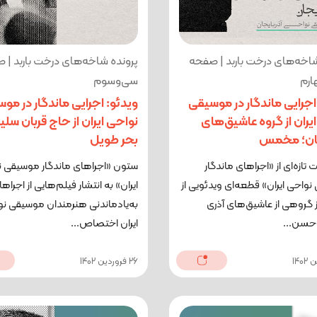
شاخه‌های درخت باربد | صفحه
پرونده شاخه‌های درخت باربد | 
ارم
سی‌وسوم
اجرایی ماندگار در موسیقی
ویدئو: اجرایی ماندگار در مو
یران از گروه عاشیق‌های
نواحی ایران از حاج قربان سلی
جان؛ مخمس
بحر طویل
تازه‌ای از «اجراهای ماندگار
ستون «اجراهای ماندگار موسیقی 
واحی ایران» قطعه‌ای ویدئویی از
ایران» به انتشار فیلم‌هایی از اجراه
از گروهی از عاشیق‌های آذری
به‌یادماندنی هنرمندان موسیقی ن
حسن...
ایران اختصاص...
26 فروردین 1402