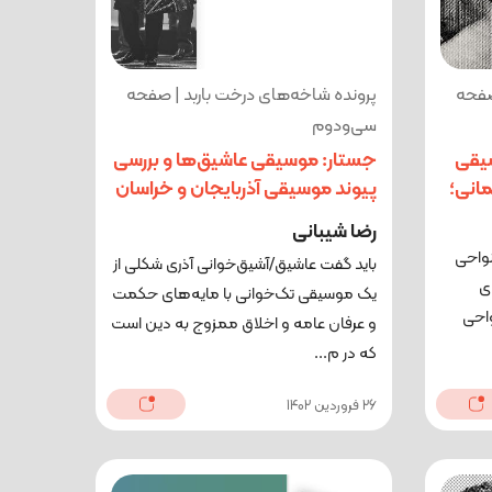
صفحه
پرونده شاخه‌های درخت باربد | صفحه
سی‌ودوم
سیقی
جستار: موسیقی عاشیق‌ها و بررسی
مانی؛
پیوند موسیقی آذربایجان و خراسان
رضا شیبانی
نواحی
باید گفت عاشیق/آشیق‌خوانی آذری شکلی از
ای
یک موسیقی تک‌خوانی با مایه‌های حکمت
واحی
و عرفان عامه و اخلاق ممزوج به دین است
که در م...
26 فروردین 1402