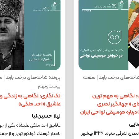
شاخه‌های درخت باربد | صفحه
پرونده شاخه‌های درخت باربد | 
بیست‌ونهم
 نگاهی به مهم‌ترین
تک‌نگاری: نگاهی به زندگی و آ
ای «جهانگیر نصری
عاشیق «احد ملکی»
رباره موسیقی نواحی ایران
لیلا حسین‌نیا
ضایی
عاشیق احد ملکی علیشاه یکی از چه
جهانگیر نصری اشرفی متولد 1336 بهشهر
نامدار فرهنگ فولکور تبریز و از جمل