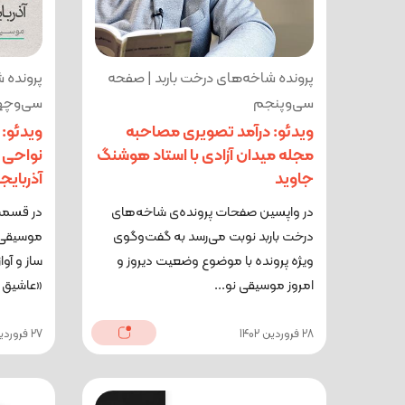
پرونده شاخه‌های درخت باربد | صفحه
پرونده 
سی‌وپنجم
سی‌وچه
ویدئو: درآمد تصویری مصاحبه
ویدئو: 
مجله میدان آزادی با استاد هوشنگ
نواحی ا
جاوید
آذربای
در واپسین صفحات پرونده‌ی شاخه‌های
در قسمت 
درخت باربد نوبت می‌رسد به گفت‌وگوی
موسیقی ن
ویژه پرونده با موضوع وضعیت دیروز و
ساز و آو
امروز موسیقی نو...
«عاشیق 
28 فروردین 1402
27 فروردین 1402