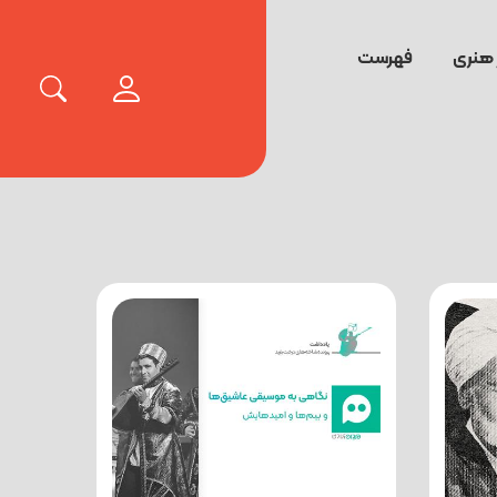
 هنری
فهرست