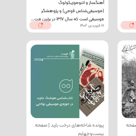
آهنگساز و اتنوموزیکولوگ
(موسیقی‌شناس قومی) و پژوهشگر
موسیقی ا‌ست که سال ۱۳۱۷ در برلین مت...
18 فروردین 1402
صفحه
پرونده شاخه‌های درخت باربد | صفحه
بیست‌وچهارم