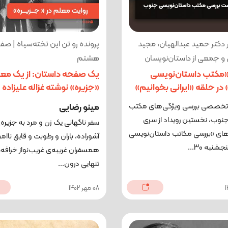
 دکتر حمید عبدالهیان، مجید
پرونده رو تن این تخته‌سیاه | صف
و جمعی از داستان‌نویسان
هشتم
«مکتب داستان‌نویسی
یک صفحه داستان: از یک معل
ر حلقه «ایرانی بخوانیم»
«جزیره» نوشته غزاله علیزاده
صصی بررسی ویژگی‌های مکتب
مینو رضایی
نوب، نخستین رویداد از سری
سفر ناگهانی یک زن و مرد به جزیره‌
ی «بررسی مکاتب داستان‌نویسی
آشوراده، باران و رطوبت و قایق ناام
جشنبه 30...
همسفران غریبه‌ی غریب‌نواز خرافه‌گ
تنهایی درون...
08 مهر 1402