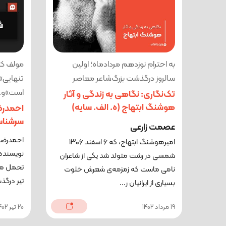
به احترام نوزدهم مردادماه؛ اولین
مولف کت
سالروز درگذشت بزرگ‌شاعر معاصر
تنهایی»،
است»و..
تک‌نگاری: نگاهی به زندگی و آثار
هوشنگ ابتهاج (ه. الف. سایه)
احمدرض
سرشنا
عصمت زارعی
احمدرضا 
امیرهوشنگ ابتهاج، که ۶ اسفند ۱۳۰۶
نویسنده‌
شمسی در رشت متولد شد یکی از شاعران
نامی ماست که زمزمه‌ی شعرش خلوت
تیر درگذ
بسیاری از ایرانیان ر...
19 مرداد 1402
20 تیر 1402