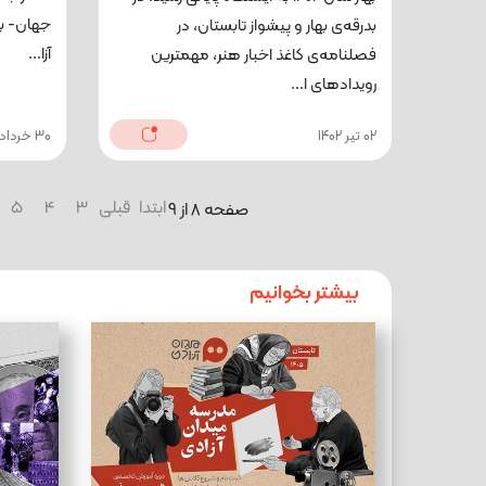
جهان- به
بدرقه‌ی بهار و پیشواز تابستان، در
آزا...
فصلنامه‌ی کاغذ اخبار هنر، مهمترین
رویدادهای ا...
02 تیر 1402
30 خرداد 1402
ابتدا
قبلی
3
4
5
صفحه 8 از 9
بیشتر بخوانیم