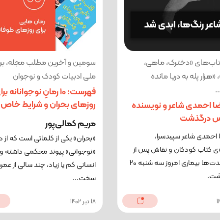
اب‌های «دخترک، ماهی،
سومین و آخرین مطلب مجله، برای
 «هزار پله به دریا مانده
ملی ادبیات کودک و نوجوان
.
فهرست: 10 رمانِ نوجوانانه بر
روزهای بحران و شرایط خاص
ا احمدی شاعر و نویسنده
س درگذشت
مریم کمالی‌پور
احمدی شاعر سپیدسرا،
«بحران» یکی از کلماتی است که از دیرب
ی کتاب کودکان و نقاش پس از
«نوجوانی» پیوند محکمی داشته و
تحمل مدت‌ها بیماری امروز سه شنبه ۲۰
انسانی کم یا زیاد، چند سالی از عمرش
شت.
سخت...
18 تیر 1402