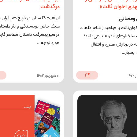
هدی اخوان ثالث»
درگذشت
رمضانی
ابراهیم گلستان در تاریخ هنر ایران 
سبک خاص نویسندگی و نثر داستا
ان‌ثالث یا م.امید را شاعر کلمات
در سیر پیشرفت داستان معاصر فار
اختارهای قدرتمند می‌دانند؛
مورد توجه...
 در پردازش هنری و انتقال
سیار...
01 شهریور 1402