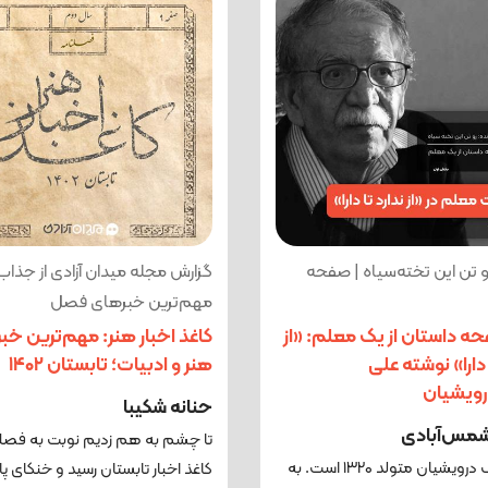
و تن این تخته‌سیاه | صفحه
گزارش مجله میدان آزادی از جذاب‌
مهم‌ترین خبرهای فصل
ه داستان از یک معلم: «از
کاغذ اخبار هنر: مهم‌ترین خب
 دارا» نوشته علی
هنر و ادبیات؛ تابستان ۱۴۰۲
رویشیان
حنانه شکیبا
 شمس‌آبادی
تا چشم به هم زدیم نوبت به فصلن
علی‌اشرف درویشیان متولد ۱۳۲۰ است. به
کاغذ اخبار تابستان رسید و خنکای پای