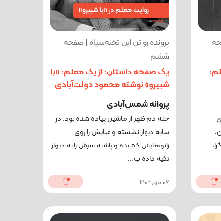
حه
پرونده رو تن این تخته‌سیاه | صفحه
ششم
م:
یک صفحه داستان: از یک معلم: «با
شبیرو» نوشته محمود دولت‌آبادی
پروانه شمس‌آبادی
ی
حله دم ظهر از ماشین پیاده شده بود. در
ن،
سایه دیوار نشسته و عبایش را روی
را،
زانوهایش کشیده و پاشنه سرش را به دیوار
تکیه داده ب...
06 مهر 1402