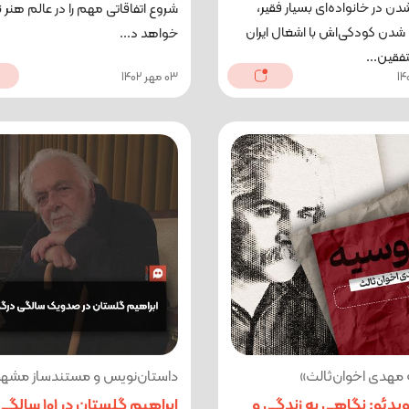
دن در خانواده‌ای بسیار فقیر،
شروع اتفاقاتی مهم را در عالم هنر ن
دن کودکی‌اش با اشغال ایران
خواهد د...
فقین...
03 مهر 1402
مهدی اخوان‌ثالث»
داستان‌نویس و مستندساز مشهور 
دئو: نگاهی به زندگی و
ابراهیم گلستان در 101 سال