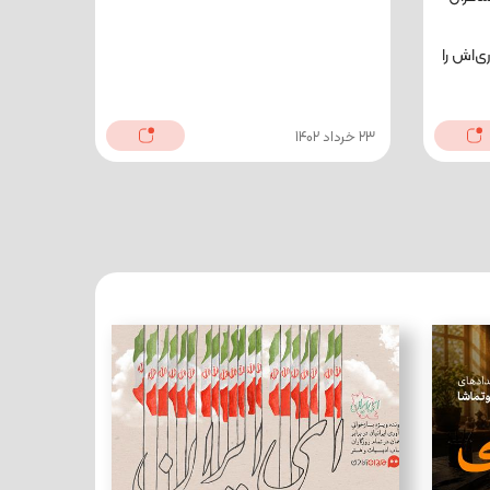
‌اش را
23 خرداد 1402