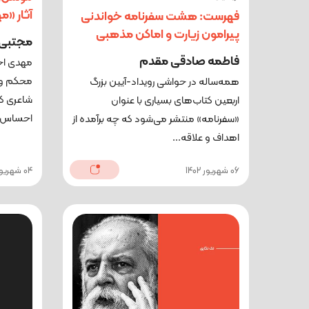
آثار «م
فهرست: هشت سفرنامه خواندنی
پیرامون زیارت و اماکن مذهبی
مجتبی 
فاطمه صادقی مقدم
مهدی اخو
محکم و س
همه‌ساله در حواشی رویداد-آیین بزرگ
شاعری که
اربعین کتاب‌های بسیاری با عنوان
احساس، ب
«سفرنامه» منتشر می‌شود که چه برآمده از
اهداف و علاقه‌...
06 شهریور 1402
04 شهریور 1402