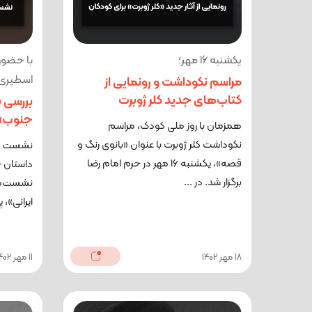
یکشنبه ۱۶ مهر؛
با حضور
اسطیری 
مراسم نکوداشت و رونمایی از
کتاب‌های جدید کلر ژوبرت
بررسی 
جنوب» د
همزمان با روز ملی کودک، مراسم
نکوداشت کلر ژوبرت با عنوان «بانوی رنگ و
نشست تخ
قصه»، یکشنبه ۱۶ مهر در حرم امام رضا
داستان ج
برگزار شد. در ...
نشست‌ها
ایرانی»، پن
18 مهر 1402
11 مهر 1402