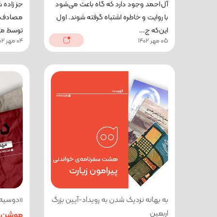
آل‌احمد وجود دارد که گاه باعث می‌شود
جز زاده ش
با روایت و خاطره اشتباه گرفته‌ شوند. اول
مصادف ش
این‌که ج...
توسط مت
05 مهر 1402
04 مهر 1402
به بهانه نزدیک شدن به رویداد-آیین بزرگ
«دوسیه 
اربعین
موشن‌وی