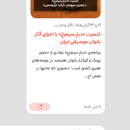
21 و 22 آبان‌ماه؛ تالار وحدت
کنسرت «دیارِ سیمرغ» با اجرای آثار
بانوان موسیقی ایران
برنامه‌ی «دیارِ سیمرغ» نمادی از حضور
پررنگ و اثرگذار بانوان هنرمند در عرصه‌های
هنری کشور است؛ حضوری که نه‌تنها در
نقش اج...
19 آبان 1404