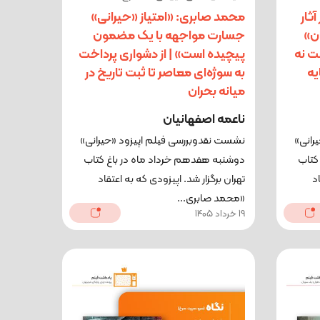
ثار
محمد صابری: «امتیاز «حیرانی»
ن»
جسارت مواجهه با یک مضمون
ت نه
پیچیده است» | از دشواری پرداخت
یه
به سوژه‌ای معاصر تا ثبت تاریخ در
میانه بحران
ناعمه اصفهانیان
رانی»
نشست نقدوبررسی فیلم اپیزود «حیرانی»
کتاب
دوشنبه هفدهم خرداد ماه در باغ کتاب
د
تهران برگزار شد. اپیزودی که به اعتقاد
«محمد صابری...
19 خرداد 1405