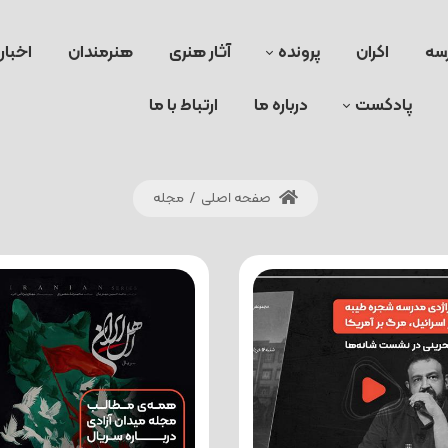
سه
اکران
پرونده
آثار هنری
هنرمندان
اخبار
پادکست
درباره ما
ارتباط با ما
صفحه اصلی
/
مجله