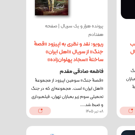
پرونده هزار و یک سریال | صفحه
هفتادم
لب
ریویو: نقد و نظری به اپیزود «قصۀ
ال
جنگ» از سریال «اهل ایران»
ساختۀ «سجاد پهلوان‌زاده»
نگ
فاطمه صادقی مقدم
اران
«قصۀ جنگ» سومین اپیزود از مجموعۀ
ۀ
«اهل ایران» است. مجموعه‌ای که در جنگ
تحمیلی سوم زیر بمباران تهران، فیلمبرداری
و ضبط شد....
08 تیر 1405