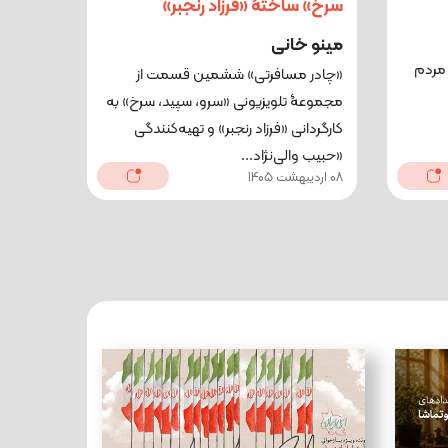
سرخ» ساختۀ «فرزاد رنجبر»
مینو خانی
مردم
«چادر مسافرتی» ششمین قسمت از
مجموعۀ ‌تلویزیونی «سرو، سپید، سرخ» به
کارگردانی «فرزاد رنجبر» و تهیه‌کنندگی
«حبیب والی‌نژاد...
08 اردیبهشت 1405