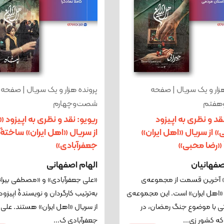
زار و یک سریال | صفحه
پرونده هزار و یک سریال | صفحه
هفتم
شصت‌وچهارم
نقد و نظری به اپیزود
ریویو: نقد و نظری به اپیزود «
» از سریال «اهل ایران»
از سریال «اهل ایران» ساختۀ
«رضا محبی»
جعفرآبادی»
صفهانیان
الهام اصفهانی
» آخرین قسمت از مجموعه‌ی
«علی جعفرآبادی» و «مصطفی بیران
«اهل ایران» است. این مجموعه‌ی
به‌ترتیب کارگردان و نویسندۀ اپیزود 
تی با موضوع جنگ رمضان، در
از سریال «اهل ایران» هستند. علی
که کشور زی...
جعفرآبادی ک...