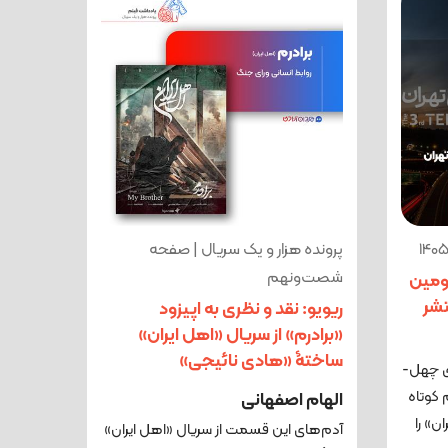
پرونده هزار و یک سریال | صفحه
شصت‌ونهم
ومین
تشر
ریویو: نقد و نظری به اپیزود
«برادرم» از سریال «اهل ایران»
ساختۀ «هادی نائیجی»
آژانس عکس ایران همزمان با برگزاری چهل‌­
 کوتاه
الهام اصفهانی
ن» را
آدم‌های این قسمت از سریال «اهل ایران»