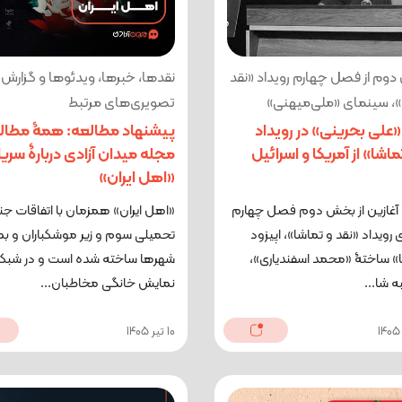
دوم از فصل چهارم رویداد «نقد
نقدها، خبرها، ویدئوها و گزارش
»، سینمای «ملی‌میهنی»
تصویری‌های مرتبط
«علی بحرینی» در رویداد
پیشنهاد مطالعه: همۀ مطا
اشا» از آمریکا و اسرائیل
مجله میدان آزادی دربارۀ سری
«اهل ایران»
 آغازین از بخش دوم فصل چهارم
«اهل ایران» همزمان با اتفاقات ج
 رویداد «نقد و تماشا»، اپیزود
تحمیلی سوم و زیر موشکباران و بمب
» ساختۀ «محمد اسفندیاری»،
شهرها ساخته شده است و در شبک
 شا...
نمایش خانگی مخاطبان...
10 تیر 1405