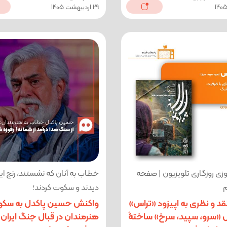
29 اردیبهشت 1405
وزی روزگاری تلویزیون | صفحه
خطاب به آنان که نشستند، رنج ایرا
دیدند و سکوت کردند؛
نقد و نظری به اپیزود «تراس»
واکنش حسین پاکدل به سک
ل «سرو، سپید، سرخ» ساختۀ
هنرمندان در قبال جنگ ایران: 