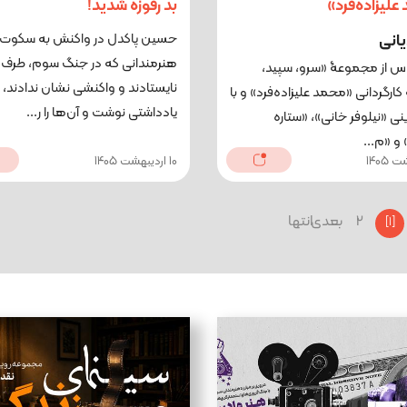
لیزاده‌فرد»
بد رفوزه شدید!
یانی
حسین پاکدل در واکنش به سکوت
هنرمندانی که در جنگ سوم، طرف 
راس از مجموعۀ «سرو، سپید،
نایستادند و واکنشی نشان ندادند،
کارگردانی «محمد علیزاده‌فرد» و با
یادداشتی نوشت و آن‌ها را ر...
نی «نیلوفر خانی»، «ستاره
و «م...
10 اردیبهشت 1405
2
بعدی
انتها
[1]