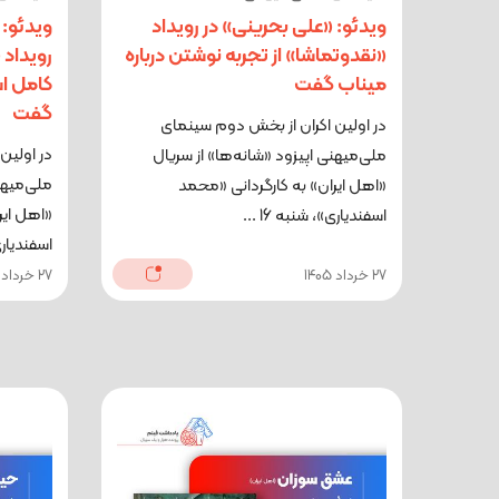
ویدئو: «علی بحرینی» در رویداد
ویدئو: 
«نقدوتماشا» از تجربه نوشتن درباره
رویداد 
میناب گفت
کامل اس
گفت
در اولین اکران از بخش دوم سینمای
در اولین
ملی‌میهنی اپیزود «شانه‌ها» از سریال
ملی‌میهن
«اهل ایران» به کارگردانی «محمد
«اهل ایر
اسفندیاری»، شنبه 16 ...
اسفندیاری»،
27 خرداد 1405
27 خرداد 1405