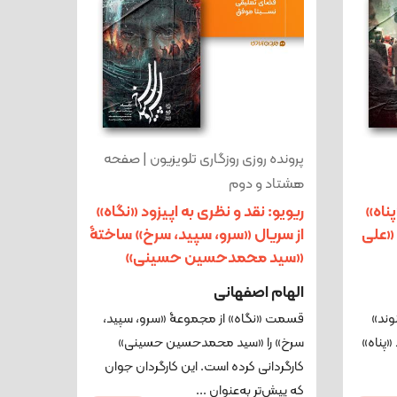
پرونده روزی روزگاری تلویزیون | صفحه
هشتاد و دوم
پناه»
ریویو: نقد و نظری به اپیزود «نگاه»
 «علی
از سریال «سرو، سپید، سرخ» ساختۀ
«سید محمدحسین حسینی»
الهام اصفهانی
وند»
قسمت «نگاه» از مجموعۀ «سرو، سپید،
«پناه»
سرخ» را «سید محمدحسین حسینی»
کارگردانی کرده است. این کارگردان جوان
که پیش‌تر به‌عنوان ...