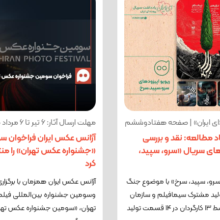
«ای ایران» | صفحه هفتادوششم
مهلت ارسال آثار: 6 تیر تا 6 مرداد 1405
 مطالعه: نقد و بررسی
آژانس عکس ایران فراخوان س
های سریال «سرو، سپید،
«جشنواره عکس تهران» را من
کرد
سرو، سپید، سرخ» با موضوع جنگ
لید مشترک سیمافیلم و سازمان
و­سومین جشنواره بین‌المللی فیلم
اوج، توسط ۱۳ کارگردان در ۱۴ قسمت تولید
تهران، «سومین جشنواره عکس تهرا