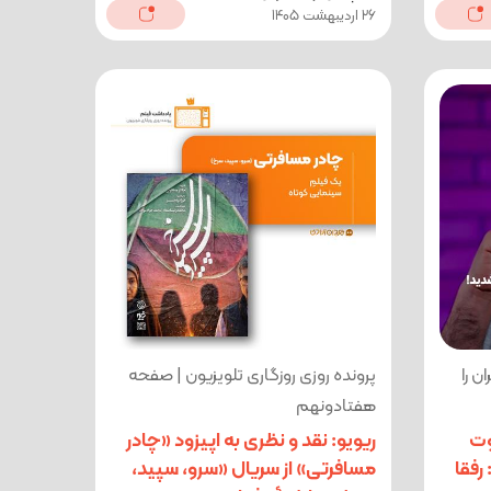
26 اردیبهشت 1405
ن را
پرونده روزی روزگاری تلویزیون | صفحه
هفتادونهم
وت
ریویو: نقد و نظری به اپیزود «چادر
رفقا
مسافرتی» از سریال «سرو، سپید،