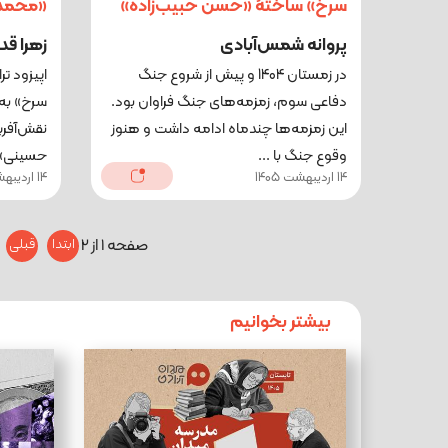
سرخ» ساختۀ «حسن حبیب‌زاده»
«محمد ع
پروانه شمس‌آبادی
زهرا قد
در زمستان 1404 و پیش از شروع جنگ
اپیزود ت
دفاعی سوم، زمزمه‌های جنگ فراوان بود.
سرخ» به 
این زمزمه‌ها چندماه ادامه داشت و هنوز
نقش‌آفری
وقوع جنگ با ...
حسینی» 
14 اردیبهشت 1405
14 اردیبهشت 1405
صفحه 1 از 2
ابتدا
قبلی
بیشتر بخوانیم