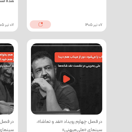
شده است 
07 تیر 1405
07 تیر 1405
در فصل چهارم رویداد «نقد و تماشا»،
در فصل چ
سینمای «ملی‌میهنی»
سینمای 