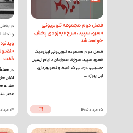
فصل دوم مجموعه تلویزیونی
در بخش 
«سرو، سپید، سرخ» به‌زودی پخش
و تماشا
خواهد شد
ویدئو: 
«نقدوتم
فصل دوم مجموعه تلویزیونی اپیزودیک
گفت
«سرو، سپید، سرخ»، هم‌زمان با ایام اربعین
حسینی، درحالی که ضبط و تصویربرداری
در هفتۀ
این پروژه ...
اکران‌های
«شانه‌ها
عصر شنبه
05 مرداد 1405
03 مرداد 1405