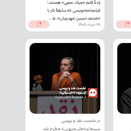
زادۀ قلم «میلاد نجفی» هستند؛
فیلم‌نامه‌نویسی که سابقۀ کار با
«محمدحسین مهدویان»، ط...
28 خرداد 1405
در نشست نقد و بررسی
سینمای«ملی‌میهنی» مطرح شد