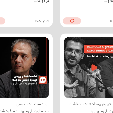
و ...
در دو گ...
06 تیر 1405
هارم رویداد «نقد و تماشا»،
در نشست نقد و بررسی
«ملی‌میهنی»
سینمای«ملی‌میهنی» مطرح شد