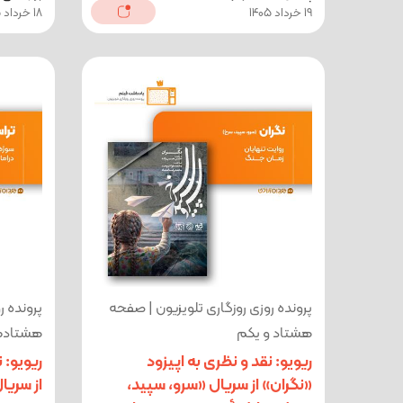
19 خرداد 1405
18 خرداد 1405
پرونده روزی روزگاری تلویزیون | صفحه
پرونده ر
هشتاد و یکم
هشتادم
ریویو: نقد و نظری به اپیزود
ریویو: 
«نگران» از سریال «سرو، سپید،
از سریا