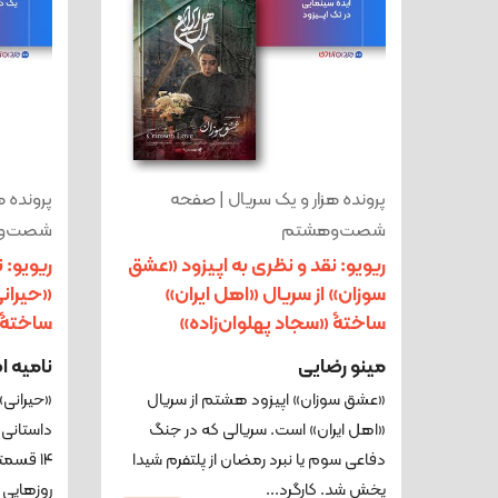
پرونده هزار و یک سریال | صفحه
پرونده ه
شصت‌وهشتم
شصت‌و
ریویو: نقد و نظری به اپیزود «عشق
ریویو: 
سوزان» از سریال «اهل ایران»
«حیرانی
ساختۀ «سجاد پهلوان‌زاده»
ساختۀ 
مینو رضایی
نامیه ا
«عشق سوزان» اپیزود هشتم از سریال
«حیرانی
«اهل ایران» است. سریالی که در جنگ
داستانی 
دفاعی سوم یا نبرد رمضان از پلتفرم شیدا
۱۴ قسم
پخش شد. کارگرد...
روزهایی 