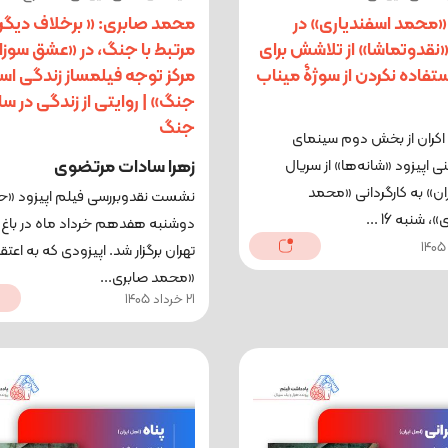
«محمد اسفندیاری» در
محمد صابری: « برخلاف دیگر آ
«نقدوتماشا» از تلاشش برای
مرتبط با جنگ، در «عشق سوزا
تفاده نکردن از سوژۀ میناب
مرکز توجه فیلمساز زندگی اس
جنگ» | روایتی از زندگی در سا
جنگ
 اکران از بخش دوم سینمای
زهرا سادات مرتضوی
ی اپیزود «شانه‌ها» از سریال
ان» به کارگردانی «محمد
نشست نقدوبررسی فیلم اپیزود «حی
 شنبه 16 ...
دوشنبه هفدهم خرداد ماه در باغ 
تهران برگزار شد. اپیزودی که به اعتقا
«محمد صابری...
21 خرداد 1405