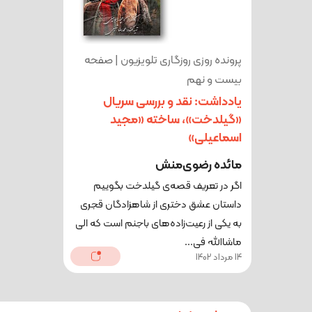
پرونده روزی روزگاری تلویزیون | صفحه
بیست و نهم
یادداشت: نقد و بررسی سریال
«گیلدخت»، ساخته «مجید
اسماعیلی»
مائده رضوی‌منش
اگر در تعریف قصه‌ی گیلدخت بگوییم
داستان عشق دختری از شاهزادگان قجری
به یکی از رعیت‌زاده‌های باجنم است که الی
ماشاالله فی...
14 مرداد 1402