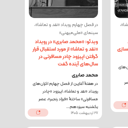
شا»،
در فصل چهارم رویداد «نقد و تماشا»،
سینمای «ملی‌میهنی»
ویدئو: «محمد صابری» در رویداد
سازی
«نقد و تماشا» از مورد استقبال قرار
گرفتن اپیزود چادر مسافرتی در
سال‌های آینده گفت
ن‌های
محمد صابری
صر
در هفتۀ آغازین از فصل چهارم اکران‌های
رویداد «نقد و تماشا»، اپیزود «چادر
مسافرتی» ساختۀ «فرزاد رنجبر»، عصر
یکشنبه سیزدهم...
27 اردیبهشت 1405