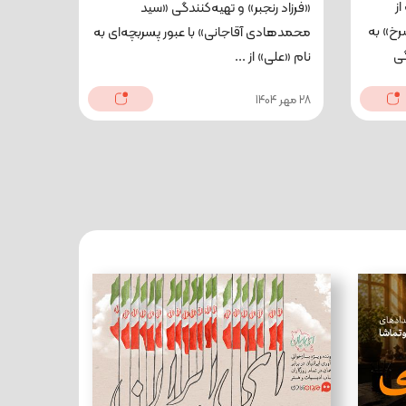
ز
«فرزاد رنجبر» و تهیه‌کنندگی «سید
رخ» به
محمدهادی آقاجانی» با عبور پسربچه‌ای به
گی
نام «علی» از ...
28 مهر 1404