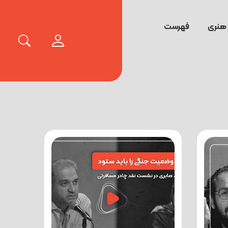
 هنری
فهرست