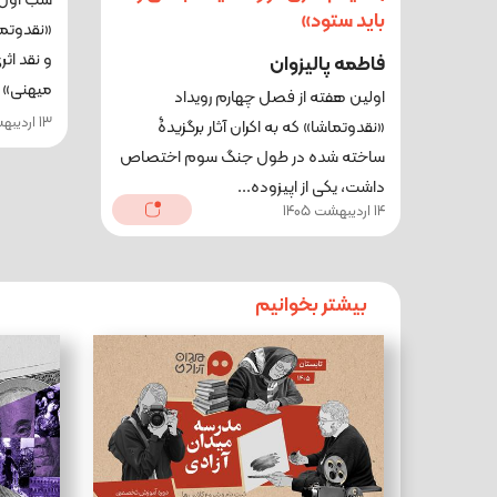
شب اول 
باید ستود»
«نقدوتما
و نقد اثر
فاطمه پالیزوان
میهنی» با
اولین هفته از فصل چهارم رویداد
13 اردیبهشت 1405
«نقدوتماشا» که به اکران آثار برگزیدۀ
ساخته شده در طول جنگ سوم اختصاص
داشت، یکی از اپیزوده...
14 اردیبهشت 1405
بیشتر بخوانیم