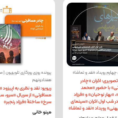
هارم رویداد «نقد و تماشا»
پرونده روزی روزگاری تلویزیون | 
هفتادونهم
صویری: اکران «چادر
ی» با حضور «محمد
ریویو: نقد و نظری به اپیزود «
 «بهار نوحیان» و «فرزاد
مسافرتی» از سریال «سرو، سپ
در شب اول اکران «سینمای
سرخ» ساختۀ «فرزاد رنجبر»
نی» رویداد «نقد و تماشا»
مینو خانی