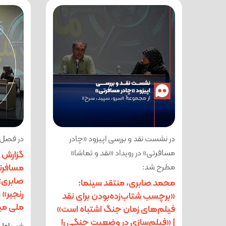
در نشست نقد و بررسی اپیزود «چادر
در فصل چ
مسافرتی» در رویداد «نقد و تماشا»
گزارش ت
مطرح شد:
مسافرت
صابری»،
محمد صابری، منتقد سینما:
رنجبر» 
«برچسب شتاب‌زده‌بودن برای نقد
ملی میه
فیلم‌های زمان جنگ اشتباه است»
| «فیلم‌سازی در وضعیت جنگی را