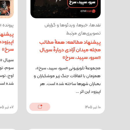
نقدها، خبرها، ویدئوها و گزارش
پرونده 
تصویری‌های مرتبط
پیشنهاد
اپیزود
پیشنهاد مطالعه: همۀ مطالب
سرخ»
مجله میدان آزادی دربارۀ سریال
«سرو، سپید، سرخ»
سریال «
سوم، تو
مجموعۀ تلویزیونی «سرو، سپید، سرخ»،
همزمان با اتفاقات جنگ زیر موشکباران و
شده است 
بمباران شهرها ساخته شده است. هر
اپیزود این اثر ...
10 تیر 1405
07 تیر 1405