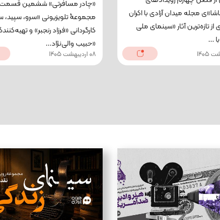
از فصل چهارم رویدادهای
«چادر مسافرتی» ششمین قسمت ا
شا»ی مجله میدان آزادی با اکران
مجموعۀ ‌تلویزیونی «سرو، سپید، س
ی از تازه‌ترین آثار «سینمای ملی
کارگردانی «فرزاد رنجبر» و تهیه‌کنند
 ...
«حبیب والی‌نژاد...
08 اردیبهشت 1405