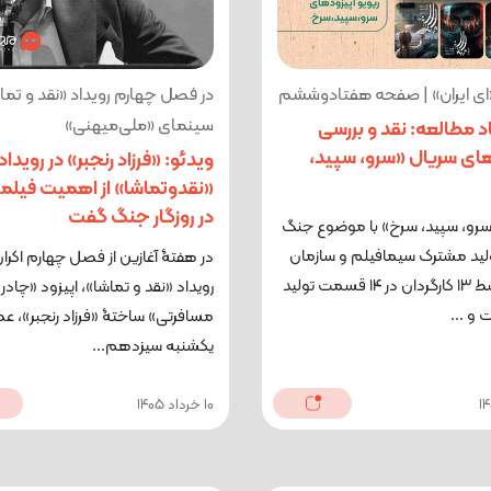
«ای ایران» | صفحه هفتادوششم
در فصل چهارم رویداد «نقد و تما
سینمای «ملی‌میهنی»
 مطالعه: نقد و بررسی
های سریال «سرو، سپید،
ویدئو: «فرزاد رنجبر» در رویداد
«نقدوتماشا» از اهمیت فیلم
در روزگار جنگ گفت
سرو، سپید، سرخ» با موضوع جنگ
لید مشترک سیمافیلم و سازمان
در هفتۀ آغازین از فصل چهارم اکرا
اوج، توسط ۱۳ کارگردان در ۱۴ قسمت تولید
رویداد «نقد و تماشا»، اپیزود «چادر
و ...
مسافرتی» ساختۀ «فرزاد رنجبر»، ع
یکشنبه سیزدهم...
10 خرداد 1405