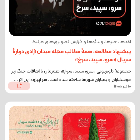
نقدها، خبرها، ویدئوها و گزارش تصویری‌های مرتبط
پیشنهاد مطالعه: همۀ مطالب مجله میدان آزادی دربارۀ
سریال «سرو، سپید، سرخ»
مجموعۀ تلویزیونی «سرو، سپید، سرخ»، همزمان با اتفاقات جنگ زیر
موشکباران و بمباران شهرها ساخته شده است. هر اپیزود این اثر ...
10 تیر 1405