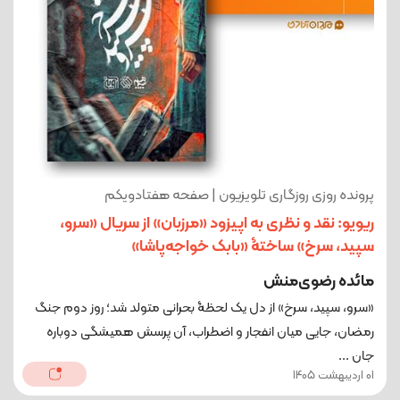
پرونده روزی روزگاری تلویزیون | صفحه هفتادویکم
ریویو: نقد و نظری به اپیزود «مرزبان» از سریال «سرو،
سپید، سرخ» ساختۀ «بابک خواجه‌پاشا»
مائده رضوی‌منش
«سرو، سپید، سرخ» از دل یک لحظۀ بحرانی متولد شد؛ روز دوم جنگ
رمضان، جایی میان انفجار و اضطراب، آن پرسش همیشگی دوباره
جان ...
01 اردیبهشت 1405