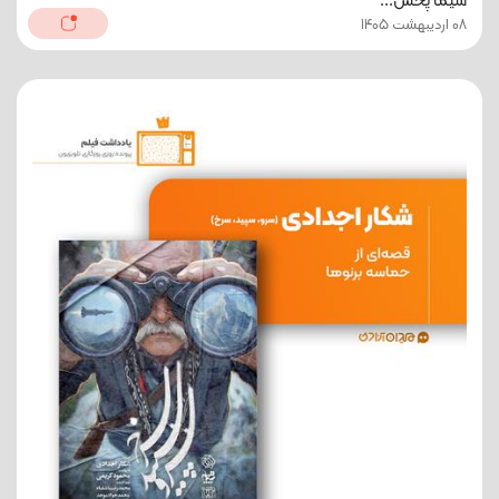
سیما پخش...
08 اردیبهشت 1405