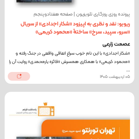
پرونده روزی روزگاری تلویزیون | صفحه هفتادوپنجم
ریویو: نقد و نظری به اپیزود «شکار اجدادی» از سریال
«سرو، سپید، سرخ» ساختۀ «محمود کریمی»
عصمت زارعی
«شکار اجدادی» با این نام خوب سراغ اتفاقی واقعی در جنگ رفته و
«محمود کریمی» با همکاری همسرش «فائزه یارمحمدی» روایت آن را
...
05 اردیبهشت 1405