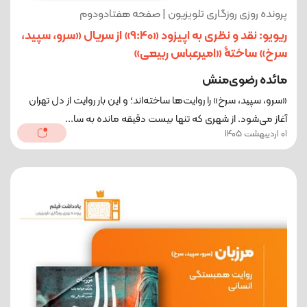
پرونده روزی روزگاری تلویزیون | صفحه هفتادودوم
ریویو: نقد و نظری به اپیزود «9:40» از سریال «سرو، سپید،
سرخ» ساختۀ «امیرعباس ربیعی»
مائده رضوی‌منش
«سرو، سپید، سرخ» را روایت‌ها ساخته‌اند؛ و این ‌بار روایت از دل تهران
آغاز می‌شود. از شهری که تنها بیست دقیقه مانده به سا...
01 اردیبهشت 1405