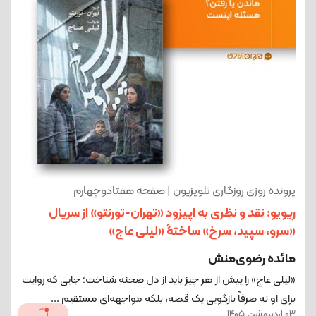
پرونده روزی روزگاری تلویزیون | صفحه هفتادوچهارم
ریویو: نقد و نظری به اپیزود «تهران-تورنتو» از سریال
«سرو، سپید، سرخ» ساختۀ «لیلی عاج»
مائده رضوی‌منش
«لیلی عاج» را پیش از هر چیز باید از دل صحنه شناخت؛ جایی که روایت
برای او نه صرفاً بازگویی یک قصه، بلکه مواجهه‌ای مستقیم ...
03 اردیبهشت 1405