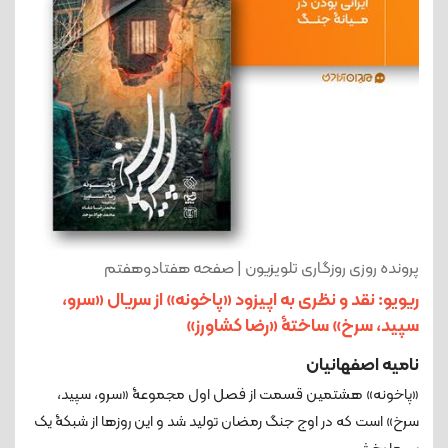
پرونده روزی روزگاری تلویزیون | صفحه هفتادوهفتم
ریویو: نقد و نظری به اپیزود «پاخونه» از سریال «سرو،
سپید، سرخ» ساختۀ «رضا کشاورز»
نامیه اصفهانیان
«پاخونه» هشتمین قسمت از فصل اول مجموعۀ «سرو، سپید،
سرخ» است که در اوج جنگ رمضان تولید شد و این روزها از شبکۀ یک