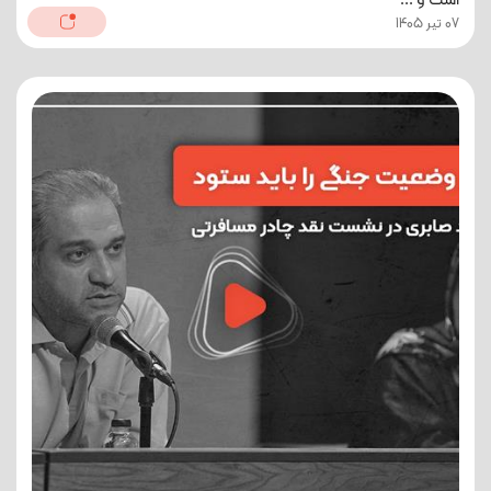
است و ...
07 تیر 1405