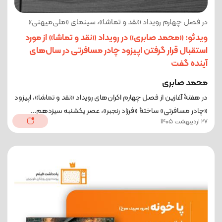
در فصل چهارم رویداد «نقد و تماشا»، سینمای «ملی‌میهنی»
ویدئو: «محمد صابری» در رویداد «نقد و تماشا» از مورد
استقبال قرار گرفتن اپیزود چادر مسافرتی در سال‌های
آینده گفت
محمد صابری
در هفتۀ آغازین از فصل چهارم اکران‌های رویداد «نقد و تماشا»، اپیزود
«چادر مسافرتی» ساختۀ «فرزاد رنجبر»، عصر یکشنبه سیزدهم...
27 اردیبهشت 1405