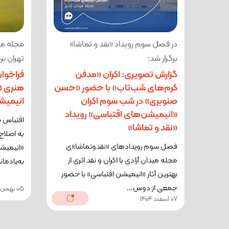
در فصل سوم رویداد «نقد و تماشا»
مجله مید
برگزار شد:
تهران برگ
گزارش تصویری: اکران «مدفن
فراخوا
کرم‌های شب‌تاب» با حضور «حسن
هنری «ن
صنوبری» در شب سوم اکران
انیمیش
«انیمیشن‌های اقتباسی» رویداد
اقتباس ص
«نقد و تماشا»
به اصلاح
فصل سوم رویدادهای «نقدوتماشا»ی
«انیمیش
مجله میدان آزادی با اکران و نقد اثری از
به‌یادمان
بهترین آثار «انیمیشن اقتباسی» با حضور
جمعی از دوس...
05 بهمن 1404
07 اسفند 1404