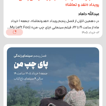
رویداد «نقد و تماشا»
عبدالله داماد
در دهمین اکران از فصل پنجم رویداد «نقدوتماشا»، جمعه 1 خرداد
‌ماه از ساعت 19 تا 22، فیلم سینمایی «پای چپ من» (My Left Foo...
02 خرداد 1405