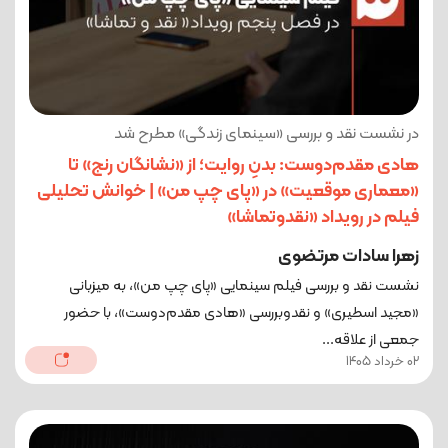
در نشست نقد و بررسی «سینمای زندگی» مطرح شد
هادی مقدم‌دوست: بدنِ روایت؛ از «نشانگان رنج» تا
«معماری موقعیت» در «پای چپ من» | خوانش تحلیلی
فیلم در رویداد «نقدوتماشا»
زهرا سادات مرتضوی
نشست نقد و بررسی فیلم سینمایی «پای چپ من»، به میزبانی
«مجید اسطیری» و نقدوبررسی «هادی مقدم‌دوست»، با حضور
جمعی از علاقه‌...
02 خرداد 1405