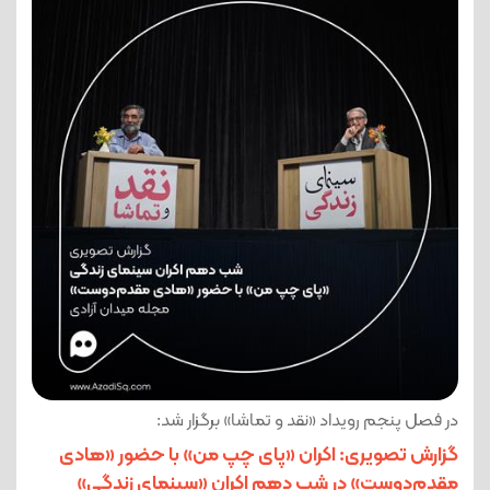
در فصل پنجم رویداد «نقد و تماشا» برگزار شد:
گزارش تصویری: اکران «پای چپ من» با حضور «هادی
مقدم‌دوست» در شب دهم اکران «سینمای زندگی»