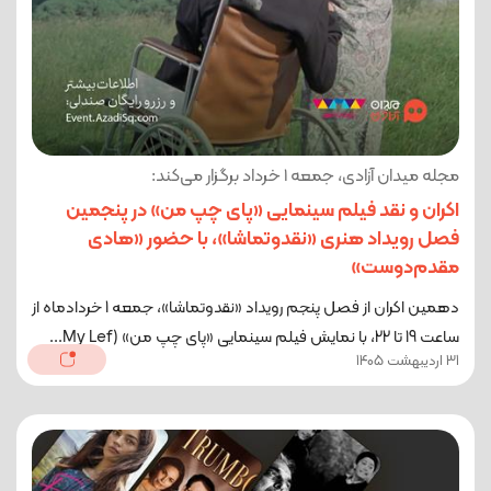
مجله میدان آزادی، جمعه 1 خرداد برگزار می‌کند:
اکران و نقد فیلم سینمایی «پای چپ من» در پنجمین
فصل رویداد هنری «نقدوتماشا»، با حضور «هادی
مقدم‌دوست»
دهمین اکران از فصل پنجم رویداد «نقدوتماشا»، جمعه 1 خرداد‌ماه از
ساعت 19 تا 22، با نمایش فیلم سینمایی «پای چپ من» (My Lef...
31 اردیبهشت 1405