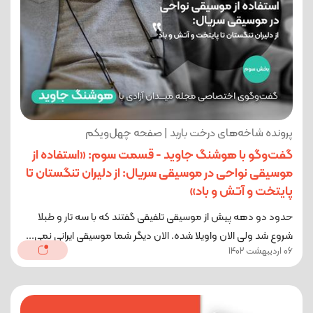
پرونده شاخه‌های درخت باربد | صفحه چهل‌ویکم
گفت‌وگو با هوشنگ جاوید - قسمت سوم: «استفاده از
موسیقی نواحی در موسیقی سریال: از دلیران تنگستان تا
پایتخت و آتش و باد»
حدود دو دهه پیش از موسیقی تلفیقی گفتند که با سه تار و طبلا
شروع شد ولی الان واویلا شده. الان دیگر شما موسیقی ایرانی نمی‌...
06 اردیبهشت 1402