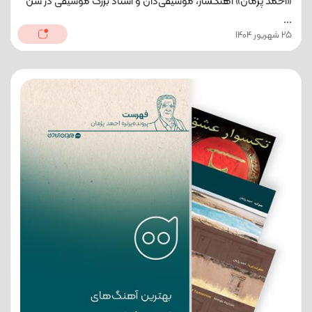
«احمد پژمان» آهنگساز، موسیقی‌دان و استاد بزرگ موسیقی در سن
...
25 شهریور 1404