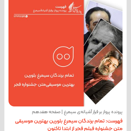
پرونده پرواز بر فراز آشیانه‌ی سیمرغ | صفحه هفدهم
فهرست: تمام برندگان سیمرغ بلورین بهترین موسیقی
متن جشنواره فیلم فجر از ابتدا تاکنون