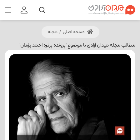
صفحه اصلی
/
مجله
مطالب مجله میدان آزادی با موضوع 'پرونده پرتره احمد پژمان'