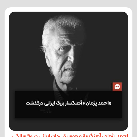
احمد پژمان، آهنگساز و موسیقی‌دان ایرانی در 90 سالگی