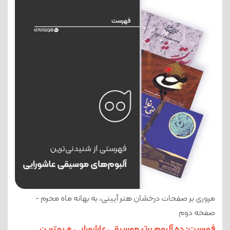
مروری بر صفحات درخشان هنر آیینی، به بهانه ماه محرم -
صفحه دوم
فهرست: ده آلبوم برتر موسیقی عاشورایی + بهترین