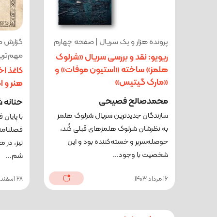
پرونده هزار و یک سریال | صفحه چهارم
گزارش مج
مهم‌تر
ریویو: نقد و بررسی سریال «شرلوک
هلمز» ساخته «استیون موفات» و
کاغذ اخ
«مارک گیتیس»
هنر و اد
محمدصالح فصیحی
حنانه ش
سازندگان جدیدترین سریال شرلوک هلمز
با پایان
به‌‌ نظرشان شرلوک هلمزهای قبلی کُند،
حوصله‌سربر و خسته‌‌کننده بود و این
نیز، در 
شخصیت با وجود...
شم...
16 مرداد 1403
28 اسفند 1402