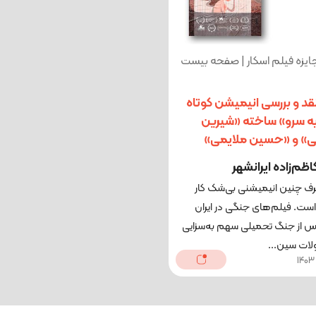
جایزه فیلم اسکار | صفحه بیست
نقد و بررسی انیمیشن کوتاه
یه سرو» ساخته «شیرین
» و «حسین ملایمی»
اظم‌زاده ایرانشهر
رف چنین انیمیشنی بی‌شک کار
ست. فیلم‌های جنگی در ایران
س از جنگ تحمیلی سهم به‌سزایی
لات سین...