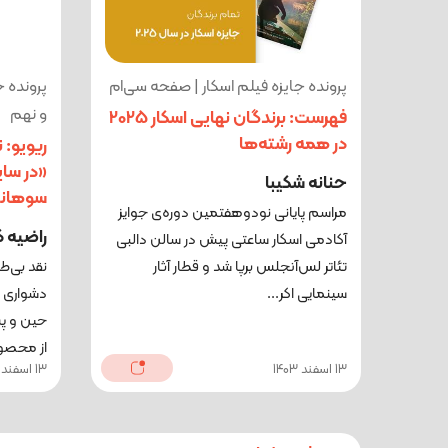
پرونده جایزه فیلم اسکار | صفحه سی‌ام
پرونده 
و نهم
فهرست: برندگان نهایی اسکار 2025
در همه رشته‌ها
ریویو: 
«در سا
حنانه شکیبا
سوهانی
مراسم پایانی نودوهفتمین دوره‌ی جوایز
راضیه ک
آکادمی اسکار ساعتی پیش در سالن دالبی
تئاتر لس‌آنجلس برپا شد و قطار آثار
نقد بی‌ط
سینمایی اکر...
دشواری ا
حین و پ
از محصو
13 اسفند 1403
13 اسفند 1403