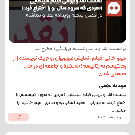
در نشست نقد و بررسی «سینمای زندگی» مطرح شد
مینو خانی: فیلم، نمایش عرق‌ریزان روح یک نویسنده | از
رمانتیسم به رئالیسم؛ «دیکنز» و جامعه‌ای در حال
صنعتی شدن
مهدیه نجفی
نشست نقد و بررسی فیلم سینمایی «مردی که سرود کریسمس را
اختراع کرد»، به میزبانی «مجید اسطیری» و نقادی «مینو خانی»، با
حضور...
31 اردیبهشت 1405