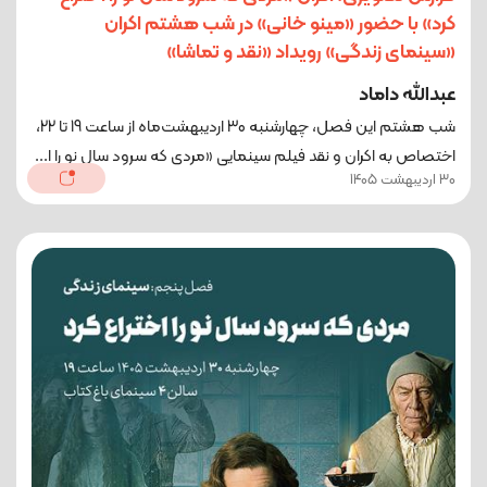
کرد» با حضور «مینو خانی» در شب هشتم اکران
«سینمای زندگی» رویداد «نقد و تماشا»
عبدالله داماد
شب هشتم این فصل، چهارشنبه 30 اردیبهشت‌ماه از ساعت 19 تا 22،
اختصاص به اکران و نقد فیلم سینمایی «مردی که سرود سال نو را ا...
30 اردیبهشت 1405