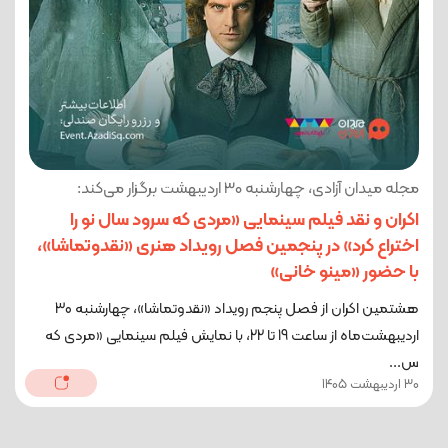
مجله میدان آزادی، چهارشنبه 30 اردیبهشت برگزار می‌کند:
اکران و نقد فیلم سینمایی «مردی که سرود سال نو را
اختراع کرد» در پنجمین فصل رویداد هنری «نقدوتماشا»،
با حضور «مینو خانی»
هشتمین اکران از فصل پنجم رویداد «نقدوتماشا»، چهارشنبه 30
اردیبهشت‌ماه از ساعت 19 تا 22، با نمایش فیلم سینمایی «مردی که
س...
30 اردیبهشت 1405