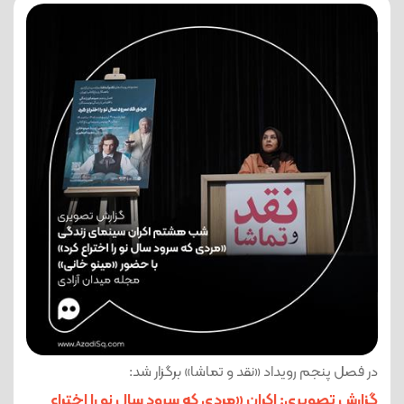
در فصل پنجم رویداد «نقد و تماشا» برگزار شد:
گزارش تصویری: اکران «مردی که سرود سال نو را اختراع