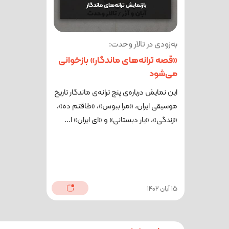
به‌زودی در تالار وحدت:
«قصه‌ ترانه‌های ماندگار» بازخوانی
می‌شود
این نمایش درباره‌ی پنج ترانه‌ی ماندگار تاریخ
موسیقی ایران، «مرا ببوس»، «طاقتم ده»،
«زندگی»، «یار دبستانی» و «ای ایران» ا...
15 آبان 1402