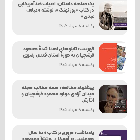
یک صفحه داستان: ادبیات ضدآمریکایی
در کتاب «روز نهنگ»، نوشته «عباس
عبدی»
یکشنبه 18 مرداد 1405
فهرست: تابلوهای اهدا شدۀ محمود
فرشچیان به موزۀ آستان قدس رضوی
یکشنبه 18 مرداد 1405
پیشنهاد مطالعه: همه مطالب مجله
میدان آزادی درباره محمود فرشچیان و
آثارش
یکشنبه 18 مرداد 1405
یادداشت: مروری بر کتاب «ده سال
هوملسی در آمریکا»، نوشتۀ «محمود