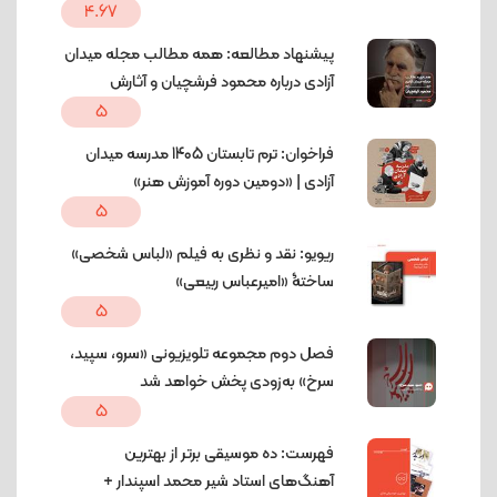
4.67
پیشنهاد مطالعه: همه مطالب مجله میدان
آزادی درباره محمود فرشچیان و آثارش
5
فراخوان: ترم تابستان 1405 مدرسه میدان
آزادی | «دومین دوره آموزش هنر»
5
ریویو: نقد و نظری به فیلم «لباس شخصی»
ساختۀ «امیرعباس ربیعی»
5
فصل دوم مجموعه تلویزیونی «سرو، سپید،
سرخ» به‌زودی پخش خواهد شد
5
فهرست: ده موسیقی برتر از بهترین
آهنگ‌های استاد شیر محمد اسپندار +