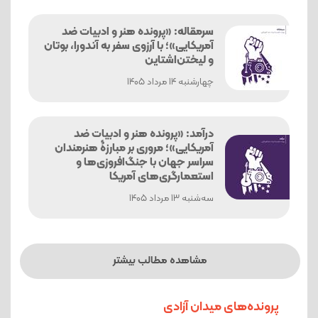
سرمقاله: «پرونده هنر و ادبیات ضد
آمریکایی»؛ با آرزوی سفر به آندورا، بوتان
و لیختن‌اشتاین
چهارشنبه 14 مرداد 1405
درآمد: «پرونده هنر و ادبیات ضد
آمریکایی»؛ مروری بر مبارزۀ هنرمندان
سراسر جهان با جنگ‌افروزی‌ها و
استعمارگری‌های آمریکا
ﺳﻪشنبه 13 مرداد 1405
مشاهده مطالب بیشتر
پرونده‌های میدان آزادی