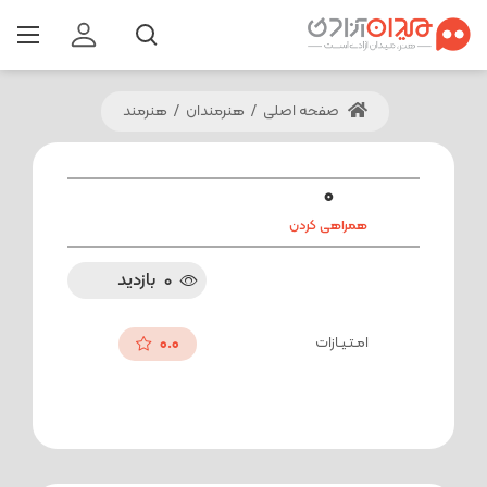
صفحه اصلی
/
هنرمندان
/
هنرمند
0
همراهی کردن
0
بازدید
امـتـیـازات
0.0