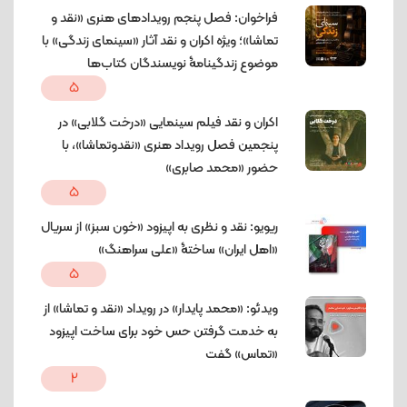
فراخوان: فصل پنجم رویدادهای هنری «نقد و
تماشا»؛ ویژه اکران و نقد آثار «سینمای زندگی» با
موضوع زندگینامۀ نویسندگان کتاب‌ها
5
اکران و نقد فیلم سینمایی «درخت گلابی» در
پنجمین فصل رویداد هنری «نقدوتماشا»، با
حضور «محمد صابری»
5
ریویو: نقد و نظری به اپیزود «خون سبز» از سریال
«اهل ایران» ساختۀ «علی سراهنگ»
5
ویدئو: «محمد پایدار» در رویداد «نقد و تماشا» از
به خدمت گرفتن حس خود برای ساخت اپیزود
«تماس» گفت
2