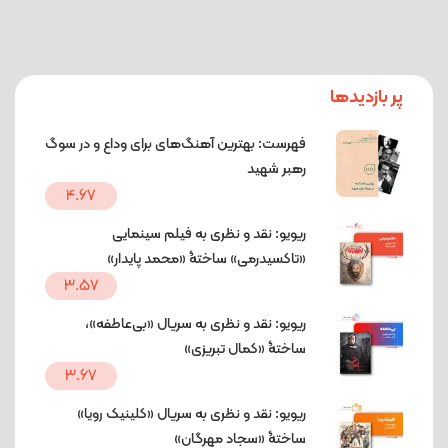
پر بازدیدها
فهرست: بهترین آهنگ‌های برای وداع و در سوگ
رهبر شهید
4.67
ریویو: نقد و نظری به فیلم سینمایی
«تاکسیدرمی» ساختۀ «محمد پایدار»
3.57
ریویو: نقد و نظری به سریال «بی‌عاطفه»،
ساختۀ «کمال تبریزی»
3.67
ریویو: نقد و نظری به سریال «کلینیک رویا»
ساختۀ «سجاد مهرگان»