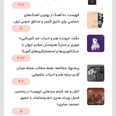
3.2
فهرست: ده آهنگ از بهترین آهنگ‌های
حماسی برای خلیج فارس و مناطق جنوبی ایران
5
درآمد: «پرونده هنر و ادبیات ضد آمریکایی»؛
مروری بر مبارزۀ هنرمندان سراسر جهان با
جنگ‌افروزی‌ها و استعمارگری‌های آمریکا
4.67
پیشنهاد مطالعه: همه مطالب مجله میدان
آزادی درباره هنر و ادبیات عاشورایی
4.2
اکران و نقد فیلم سینمایی «پروین» در پنجمین
فصل رویداد هنری «نقدوتماشا»، با حضور
«محمد صابری»
5