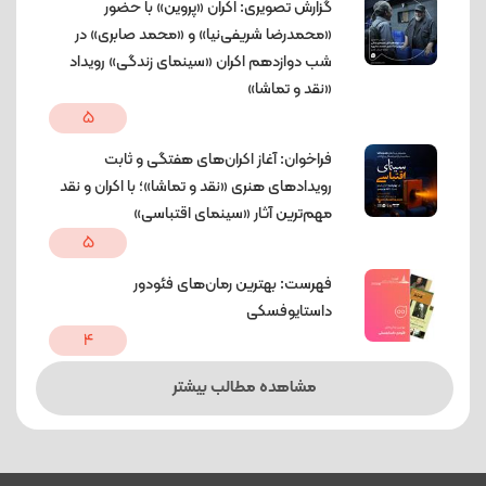
گزارش تصویری: اکران «پروین» با حضور
«محمدرضا شریفی‌نیا» و «محمد صابری» در
شب دوازدهم اکران «سینمای زندگی» رویداد
«نقد و تماشا»
5
فراخوان: آغاز اکران‌های هفتگی و ثابت
رویدادهای هنری «نقد و تماشا»؛ با اکران و نقد
مهم‌ترین آثار «سینمای اقتباسی»
5
فهرست: بهترین رمان‌های فئودور
داستایوفسکی
4
مشاهده مطالب بیشتر