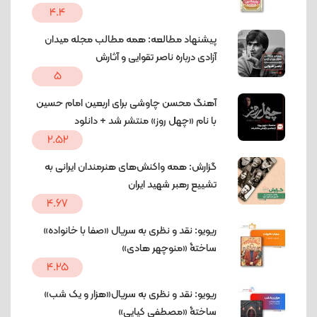
4.4
پیشنهاد مطالعه: همه مطالب مجله میدان
آزادی درباره ناصر تقوایی و آثارش
5
آهنگ محسن چاوشی برای اربعین امام حسین
با نام «چهل روز» منتشر شد + دانلود
2.52
گزارش: همه واکنش‌های هنرمندان ایرانی به
تشییع رهبر شهید ایران
4.67
ریویو: نقد و نظری به سریال «صفا با خانواده»
ساختۀ «منوچهر هادی»
4.25
ریویو: نقد و نظری به سریال«هزار و یک شب»
ساختۀ «مصطفی کیایی»