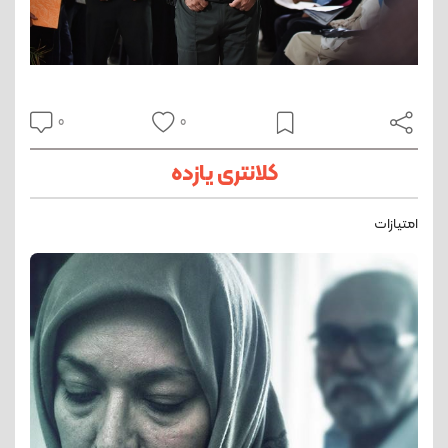
0
0
کلانتری یازده
امتیازات