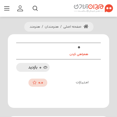
صفحه اصلی
/
هنرمندان
/
هنرمند
0
همراهی کردن
0
بازدید
امـتـیـازات
0.0