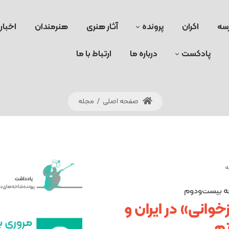
سه
اکران
پرونده
آثار هنری
هنرمندان
اخبار
پادکست
درباره ما
ارتباط با ما
صفحه اصلی
/
مجله
حه بیست‌ودوم
وانی» در ایران و
م