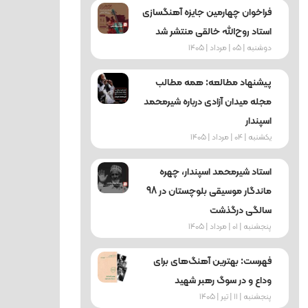
فراخوان چهارمین جایزه آهنگسازی
استاد روح‌الله خالقی منتشر شد
دوشنبه | 05 | مرداد | 1405
پیشنهاد مطالعه: همه مطالب
مجله میدان آزادی درباره شیرمحمد
اسپندار
یکشنبه | 04 | مرداد | 1405
استاد شیرمحمد اسپندار، چهره
ماندگار موسیقی بلوچستان در 98
سالگی درگذشت
پنجشنبه | 01 | مرداد | 1405
فهرست: بهترین آهنگ‌های برای
وداع و در سوگ رهبر شهید
پنجشنبه | 11 | تیر | 1405