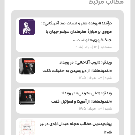
مطالب مرتبط
درآمد: «پرونده هنر و ادبیات ضد آمریکایی»؛
مروری بر مبارزۀ هنرمندان سراسر جهان با
جنگ‌افروزی‌ها و است...
ﺳﻪشنبه | 13 | مرداد | 1405
ویدئو: «ایوب آقاخانی» در رویداد
«نقدوتماشا» از دیر رسیدن به حقیقت گفت
شنبه | 03 | مرداد | 1405
ویدئو: «علی بحرینی» در رویداد
«نقدوتماشا» از آمریکا و اسرائیل گفت
شنبه | 03 | مرداد | 1405
پربازدیدترین مطالب مجله میدان آزادی در تیر
۱۴۰۵