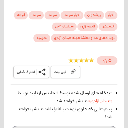
اخبار
پیشخوان
اخبار سینما
سینما
سینما
انیمه
انیمیشن
انیمه ژاپن
سینمای ژاپن
رویدادهای نقد و تماشا مجله میدان آزادی
تحریریه
5
کپی لینک
اشتراک گذاری
دیدگاه های ارسال شده توسط شما، پس از تایید توسط
«میدان آزادی»
منتشر خواهد شد
پیام هایی که حاوی تهمت یا افترا باشد منتشر نخواهد
شد!