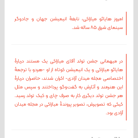
امروز هایائو میازاکی، نابغهٔ انیمیشن جهان و جادوگر
سینمای شرق ۸۵ ساله شد.
در میهمانی جشن تولد آقای میازاکی یک مستند دربارهٔ
هایائو میازاکی و یک انیمیشن کوتاه از او -هردو با ترجمهٔ
اختصاصی مجله میدان آزادی- اکران شدند، حاضران دربارهٔ
این هنرمند و آثارش به گفت‌وگو پرداختند و سپس مثل
هر جشن تولد دیگری کار به صرف چای و کیک تولد رسید.
کیکی که تصویرش، تصویر پروندۀ میازاکی در مجله میدان
آزادی بود.