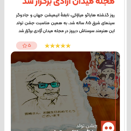
مجله میدان آزادی برگزار شد
روز گذشته هایائو میازاکی، نابغهٔ انیمیشن جهان و جادوگر
سینمای شرق ۸۵ ساله شد. به همین مناسبت جشن تولد
این هنرمند سرسناش دیروز در مجله میدان آزادی برگزار شد
5