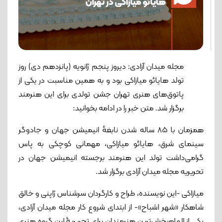
مجله میدان آزادی: دیروز پنجم ژانویه (پانزدهم دی) روز
تولد هایائو میازاکی بود و به همین مناسبت در یکی از
پاتوق‌های هنری تهران جشن تولدی برای این هنرمند
برگزار شد. متن خبر را در ادامه بخوانید:
همزمان با 85 ساله شدن نابغهٔ انیمیشن جهان و جادوگر
سینمای شرق، هایائو میازاکی، مهمانی کوچکی به پاس
گرامی‌داشت تولد این هنرمند برجسته انیمیشن جهان در
تحریریه مجله میدان آزادی برگزار شد.
میازاکی -این نویسنده، طراح و کارگردان سرشناس ژاپنی و خالق
شاهکار «شهر اشباح»- از ابتدای شروع کار مجله میدان آزادی،
یکی از الهام‌بخش‌ترین هنرمندان برای تحریریۀ این گروه هنری