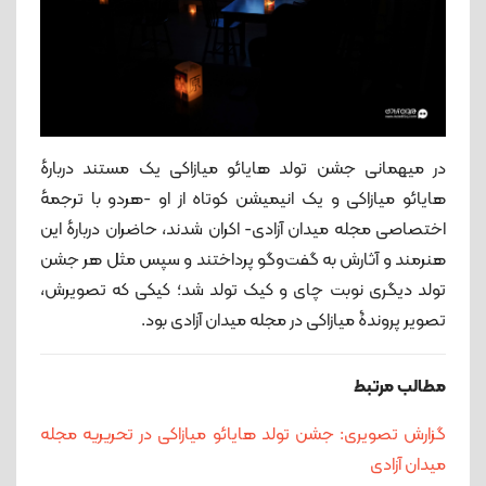
در میهمانی جشن تولد هایائو میازاکی یک مستند دربارهٔ
هایائو میازاکی و یک انیمیشن کوتاه از او -هردو با ترجمهٔ
اختصاصی مجله میدان آزادی- اکران شدند، حاضران دربارهٔ این
هنرمند و آثارش به گفت‌وگو پرداختند و سپس مثل هر جشن
تولد دیگری نوبت چای و کیک تولد شد؛ کیکی که تصویرش،
تصویر پروندۀ میازاکی در مجله میدان آزادی بود.
مطالب مرتبط
گزارش تصویری: جشن تولد هایائو میازاکی در تحریریه مجله
میدان آزادی