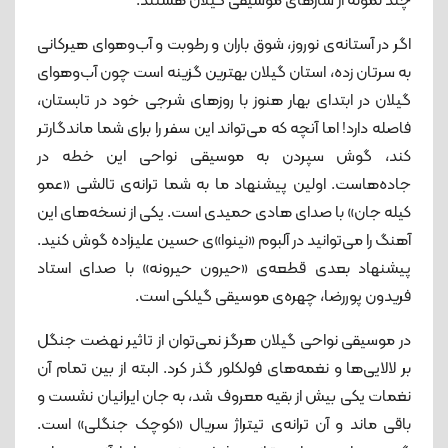
چند نمونه از سازهای موسیقی گیلان هستند.
اگر در آستانه‌ی نوروز، شوق باران و رطوبت و آب‌وهوای هیرکانی
به سرتان زده، استان گیلان بهترین گزینه است چون آب‌وهوای
گیلان در ابتدای بهار هنوز با روزهای شرجی خود در تابستان،
فاصله دارد! اما آنچه که می‌تواند این سفر را برای شما ماندگارتر
کند، گوش سپردن به موسیقی نواحی این خطه در
جاده‌هاست. اولین پیشنهاد ما به شما ترانه‌ی تالشی «عمو
کیله جان» با صدای هادی حمیدی است. یکی از نسخه‌های این
آهنگ را می‌توانید در آلبوم «نینوا»ی حسین علیزاده گوش کنید.
پیشنهاد بعدی قطعه‌ی «حیرون حیرونه» با صدای استاد
فریدون پوررضا، چهره‌ی موسیقی گیلکی است.
در موسیقی نواحی گیلان هرگز نمی‌توان از تاثیر نهضت جنگل
بر لالایی‌ها و نغمه‌های فولکلور گذر کرد. البته از بین تمام آن
نغمات یکی بیش از بقیه معروف شد، به جان ایرانیان نشست و
باقی ماند و آن ترانه‌ی تیتراژ سریال «کوچک جنگلی» است.