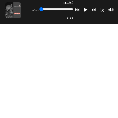
قطعه 1
⏮
▶️
⏭
1x
🔊
0:00
0:00
هنر و ادبیات ضد آمریکایی