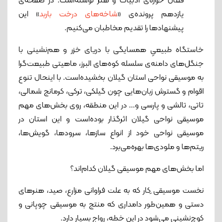
فعال حوزه‌ی ادبیات و هنر نوشته‌است. در صفحه‌ی
یازدهم پرونده‌ی «
شاخه‌های درخت باربد
» این
پیشنهادها را تقدیم مخاطبان می‌کنیم.
خاستگاه طبیعیِ همسایگی با دریای خزر و هم‌نشینی با
جنگل‌های دامنه‌ی سلسله کوه‌های البرز، ماهیتی طبیعت‌گرا
به موسیقی نواحی استان گیلان بخشیده‌است. با اینحال تنوع
اقوام و گسترش زبان‌هایی چون گیلکی، ترکی، کرمانج شمالی،
تاتی، تالشی و پارسی و... در این منطقه، روی بخش‌های مهم
موسیقی نواحی گیلان اثرگذار بوده‌است و این استان در
موسیقی نواحی خود از انواع سازها، سرودها، گویش‌ها،
ریتم‌ها و ملودی‌ها بهره‌می‌برد.
اما بخش‌های مهم موسیقی گیلان کدام‌اند؟
نخست موسیقی ِکار که به علت فراوانی مزارع، صید، هنرهای
دستی و همین‌طور دامداری که منتج به موسیقی چوپانی و
کوچ‌نشینی می‌شود در این خطه، رواج بسیار دارد.