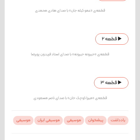
قطعه‌ی «عمو کیله جان» با صدای هادی محمدی
▶️ قطعه 2
قطعه‌ی «حیرونه حیرونه» با صدای استاد فریدون پوررضا
▶️ قطعه 3
قطعه‌ی «میرزا کوچک خان» با صدای ناصر مسعودی
یادداشت
پیشخوان
موسیقی
موسیقی ایران
موسیقی