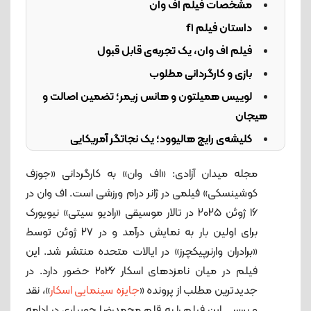
مشخصات فیلم اف وان
داستان فیلم f1
فیلم اف وان، یک تجربه‌ی‌ قابل قبول
بازی و کارگردانی مطلوب
لوییس همیلتون و هانس زیمر؛ تضمین اصالت و
هیجان
کلیشه‌ی رایج هالیوود؛ یک نجاتگر آمریکایی
اغراق‌های فیلم‌نامه‌ای
مجله میدان آزادی: «اف وان» به کارگردانی «جوزف
کوشینسکی» فیلمی در ژانر درام ورزشی است. اف وان در
۱۶ ژوئن ۲۰۲۵ در تالار موسیقی «رادیو سیتی» نیویورک
برای اولین بار به نمایش درآمد و در ۲۷ ژوئن توسط
«برادران وارنرپیکچرز» در ایالات متحده منتشر شد. این
فیلم در میان نامزدهای اسکار 2026 حضور دارد. در
جدیدترین مطلب از پرونده «
جایزه سینمایی اسکار
»، نقد
و بررسی این فیلم را به قلم محمدرضا جویباری در ادامه