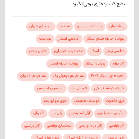
سطح گسترده‌تری برمی‌انگیزد.
پیشخوان
یادداشت ری‌ویو
سینما
سینمای جهان
پرونده جایزه فیلم اسکار
آکادمی اسکار
برد پیت
هانس زیمر
اسکار
محمدرضا جویباری
خاویر باردم
ژانر درام
پرونده اسکار
پرونده جایزه اسکار
نامزدهای اسکار 2026
نقد فیلم فرمول یک
نقد فیلم اف وان
جوزف کونشینسکی
فرمول یک
دامسون ایدریس
کری کاندون
توبیاس منزیس
جری بروکهایمر
لوئیس همیلتون
اپل استودیوز
پلن بی
اف وان
ژانر ورزشی
ژانر درام ورزشی
سینمای ورزشی
ژانر ورزشی
هنر و ورزش
جشنواره فیلم اسکار
نامزدهای اسکار