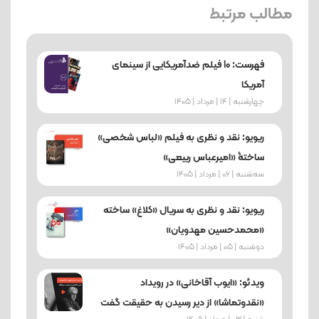
مطالب مرتبط
فهرست: 10 فیلم ضدآمریکایی از سینمای
آمریکا
چهارشنبه | 14 | مرداد | 1405
ریویو: نقد و نظری به فیلم «لباس شخصی»
ساختۀ «امیرعباس ربیعی»
ﺳﻪشنبه | 06 | مرداد | 1405
ریویو: نقد و نظری به سریال «کلاغ» ساخته
«محمدحسین مهدویان»
دوشنبه | 05 | مرداد | 1405
ویدئو: «ایوب آقاخانی» در رویداد
«نقدوتماشا» از دیر رسیدن به حقیقت گفت