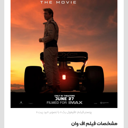
پوستر فیلم «فرمول یک» با تصویر «برد پیت»
مشخصات فیلم اف وان