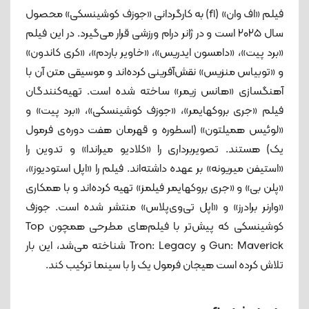
فیلم «اف وان» (f1) به کارگردانی «جوزف کوشینسکی» محصول
سال ۲۰۲۵ است و در ژانر درام ورزشی قرار می‌گیرد. در این فیلم
«برد پیت»، «دامسون ایدریس»، «خاویر باردم»، «کری کاندون»
و «توبیاس منزیس» نقش‌آفرینی کرده‌اند و موسیقی متن آن با
آهنگسازی «هانس زیمر» ساخته شده است. تهیه‌کنندگان
فیلم «جری بروکهایمر»، «جوزف کوشینسکی»، «برد پیت» و
«لوئیس همیلتون» (اسطوره و قهرمان هفت دوره‌ی فرمول
یک) هستند. تصویربرداری را «کلادیو میراندا» و تدوین را
«استیفن میریونه» بر عهده داشته‌اند. فیلم را «اپل استودیوز»،
«پلن بی» و «جری بروکهایمر فیلمز» تهیه کرده‌اند و با همکاری
«وارنر برادرز» و «اپل تی‌وی‌پلاس» منتشر شده است. جوزف
کوشینسکی که پیش‌تر با فیلم‌های مطرحی همچون Top
Gun: Maverick و Tron: Legacy شناخته می‌شد، این ‌بار
تلاش کرده است هیجان فرمول یک را با سینما ترکیب کند.