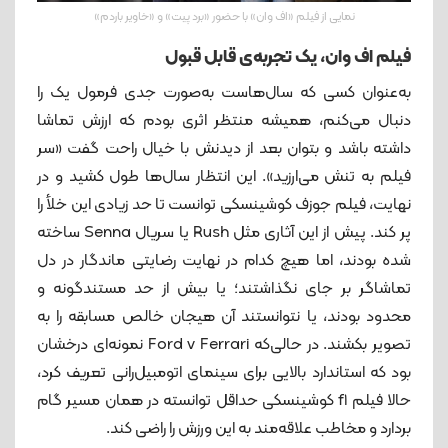
نمایی از فیلم «اف وان» با حضور «برد پیت» و «خاویر باردم»
فیلم اف وان، یک تجربه‌ی‌ قابل قبول
به‌عنوان کسی که سال‌هاست به‌صورت جدی فرمول یک را
دنبال می‌کنم، همیشه منتظر اثری بودم که ارزش تماشا
داشته باشد و بتوان بعد از دیدنش با خیال راحت گفت «سر
فیلم به تنش می‌ارزید». این انتظار سال‌ها طول کشید و در
نهایت، فیلم جوزف کوشینسکی توانست تا حد زیادی این خلأ را
پر کند. پیش از این آثاری مثل Rush یا سریال Senna ساخته
شده بودند، اما هیچ ‌کدام در نهایت رضایتی ماندگار در دل
تماشاگر بر جای نگذاشتند؛ یا بیش از حد مستندگونه و
محدود بودند، یا نتوانستند آن هیجان خالص مسابقه را به
تصویر بکشند. در حالی‌که Ford v Ferrari نمونه‌ای درخشان
بود که استاندارد بالایی برای سینمای اتومبیل‌رانی تعریف کرد،
حالا فیلم f1 کوشینسکی حداقل توانسته در همان مسیر گام
بردارد و مخاطب علاقه‌مند به این ورزش را راضی کند.