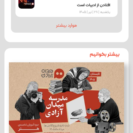
افتادن از ادبیات است
یکشنبه | 28 | تیر | 1405
موارد بیشتر
بیشتر بخوانیم