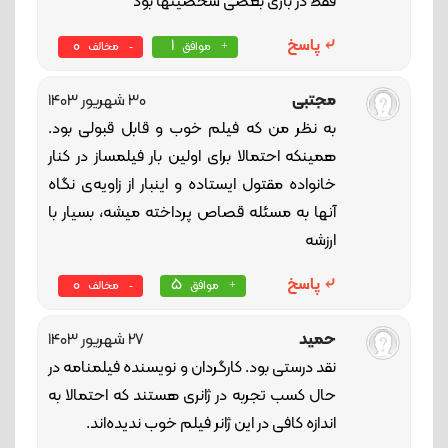
فقط در بازی بعضی شخصیتها بود
پاسخ
1
0
موافق
مخالف
مجتبی
30 شهریور 1403
به نظر من که فیلم خوب و قابل قبولی بود.
همینکه احتمالا برای اولین بار فیلمساز در کنار
خانواده مقتول ایستاده و اینبار از زاویه‌ی نگاه
آنها به مسئله قصاص پرداخته میشه، بسیار با
ارزشه
پاسخ
5
0
موافق
مخالف
حمید
27 شهریور 1403
نقد درستی بود. کارگردان و نویسنده فیلمنامه در
حال کسب تجربه در ژانری هستند که احتمالا به
اندازه کافی در این ژانر فیلم خوب ندیده‌اند.