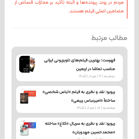
مردم در روند پرونده‌ها و البته تأکید بر مجازات قصاص از
مضامین اصلی فیلم هستند.
مطالب مرتبط
فهرست: بهترین فیلم‌های تلویزیونی ایرانی
مناسب تماشا در اربعین
دوشنبه | 12 | مرداد | 1405
ریویو: نقد و نظری به فیلم «لباس شخصی»
ساختۀ «امیرعباس ربیعی»
ﺳﻪشنبه | 06 | مرداد | 1405
ریویو: نقد و نظری به سریال «کلاغ» ساخته
«محمدحسین مهدویان»