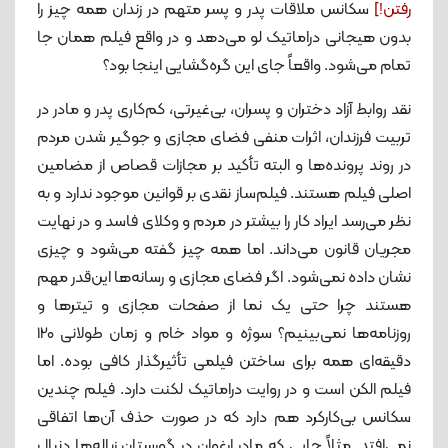
رفتن!]
سکانس ملاقات پدر و پسر متهم در زندان همه چیز را
بدون هیجانی دراماتیک لو می‌دهد و در واقع فیلم همان جا
تمام می‌شود. واقعاً جای این گره‌گشایی اینجا بود؟
نقد روابط آزاد دختران و پسران، بی‌غیرتی، کم‌کاری پدر و مادر در
تربیت فرزندان، اثرات منفی فضای مجازی و جوگیر شدن مردم
در روند پرونده‌ها و البته تأکید بر مجازات قصاص از مضامین
اصلی فیلم هستند. فیلم‌ساز نقدی بر قوانین موجود ندارد و به
نظر می‌رسد ایراد کار را بیشتر در مردم و وکلای فاسد و در نهایت
مجریان قانون می‌داند. اما همه چیز گفته می‌شود و چیزی
نشان داده نمی‌شود. اگر فضای مجازی و رسانه‌ها این‌قدر مهم
هستند چرا حتی یک نما از صفحات مجازی و تیترها و
روزنامه‌ها نمی‌بینیم؟ سوژه و مواد خام و زمان طولانی 120
دقیقه‌ای همه برای ساختن فیلمی تأثیرگذار کافی بوده. اما
فیلم الکن است و در روایت دراماتیک لکنت دارد. فیلم چندین
سکانس بی‌کارکرد هم دارد که در صورت حذف آن‌ها اتفاقی
نمی‌افتد. مثلاً جایی که مادر ارغوان در گورستان زباله‌ها دنبال