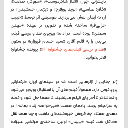
بازیگرانی چون «الناز شاکردوست»، «سروش صحت»،
«گلاره عباسی»، «نوید پورفرج» و «پژمان جمشیدی» در
آن به ایفای نقش می‌پردازند. موسیقی اثر توسط «حبیب
خزایی‌فر» ساخته شده و تدوین بر عهده «مهدی
سعدی» بوده است. در ادامه ریویوی نقد و بررسی فیلم
بی‌بدن را به قلم آقای «سید حسام فروزان» در ستون
«
نقد و بررسی فیلم‌های جشنواره 42
» پرونده جشنواره
فجر بخوانید:
نقد فیلم بی بدن
ژانر جنایی از ژانرهایی است که در سینمای ایران طرفدارانی
پروپاقرص دارد، معمولاً فیلم‌های آن با استقبال روبه‌رو می‌شود
و تماشاگر تا آخر پای فیلم می‌نشیند تا معما حل شود و قصه
به سرانجام برسد. یادمان هست «می‌خواهم زنده بمانم» در
دهه‌ی هفتاد چه فروش خیره‌کننده‌ای داشت و چه همه نقل
محافل شد. فیلم «بی‌بدن» اولین ساخته‌ی مرتضی علیزاده