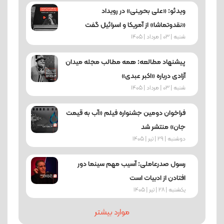
ویدئو: «علی بحرینی» در رویداد
«نقدوتماشا» از آمریکا و اسرائیل گفت
شنبه | 03 | مرداد | 1405
پیشنهاد مطالعه: همه مطالب مجله میدان
آزادی درباره «اکبر عبدی»
شنبه | 03 | مرداد | 1405
فراخوان دومین جشنواره فیلم «آب به قیمت
جان» منتشر شد
دوشنبه | 29 | تیر | 1405
رسول صدرعاملی: آسیب‌ مهم سینما دور
افتادن از ادبیات است
یکشنبه | 28 | تیر | 1405
موارد بیشتر