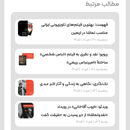
مطالب مرتبط
فهرست: بهترین فیلم‌های تلویزیونی ایرانی
مناسب تماشا در اربعین
دوشنبه | 12 | مرداد | 1405
ریویو: نقد و نظری به فیلم «لباس شخصی»
ساختۀ «امیرعباس ربیعی»
ﺳﻪشنبه | 06 | مرداد | 1405
تک‌نگاری: نگاهی به زندگی و آثار اکبر عبدی
یکشنبه | 04 | مرداد | 1405
ویدئو: «ایوب آقاخانی» در رویداد
«نقدوتماشا» از دیر رسیدن به حقیقت گفت
شنبه | 03 | مرداد | 1405