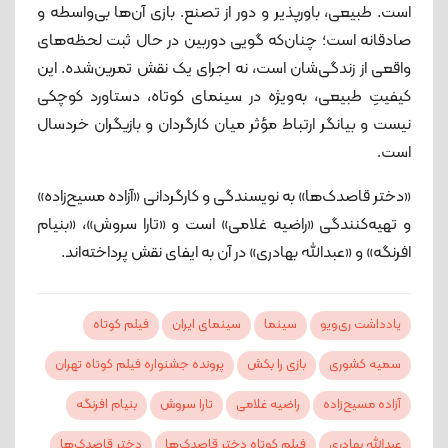
است. طبیعی، باورپذیر و دور از تصنع. بازی آن‌ها بی‌واسطه و
صادقانه است؛ چنان‌که گویی دوربین در حال ثبت لحظه‌های
واقعی از زندگی‌شان است، نه اجرای یک نقش تمرین‌شده. این
کیفیتِ طبیعی، به‌ویژه در سینمای کوتاه، دستاورد کوچکی
نیست و بیانگر ارتباط مؤثر میان کارگردان و بازیگران خردسال
است.
«دختر قاصدک‌ها» به نویسندگی و کارگردانی «آزاده مسیح‌زاده»
و تهیه‌کنندگی «راضیه غلامی» است و «تارا سروش»، «بنیام
افرنگه» و «عبدالله بهادری» در آن به ایفای نقش پرداخته‌اند.
یادداشت ری‌ویو
سینما
سینمای ایران
فیلم کوتاه
سمیه کشوری
بازی را بکش
پرونده جشنواره فیلم کوتاه تهران
آزاده مسیح‌زاده
راضیه غلامی
تارا سروش
بنیام افرنگه
عبدالله بهادری
فیلم کوتاه دختر قاصدک‌ها
دختر قاصدک‌ها