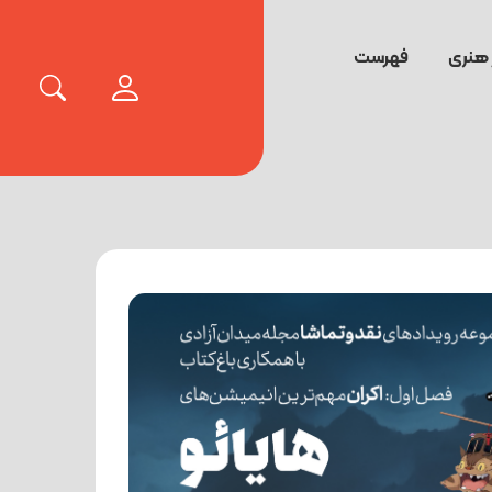
 هنری
فهرست