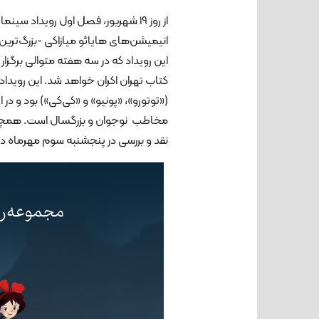
از روز 19 شهریور، فصل اول رویداد س
انیمیشن‌های هایائو میازاکی -بزرگ‌ترین ک
کتاب تهران اکران خواهد شد. این رویدا
(«توتورو»، «پونیو» و «کی‌کی») بود و د
مخاطب نوجوان و بزرگسال است. همچنین
نقد و بررسی در پنجشنبه سوم مهرماه در سالن ۸ باغ کتاب برگزار