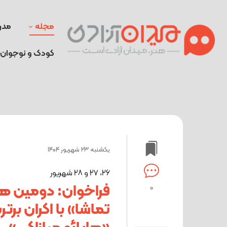
مجله
مدر
کودک و نوجوان
یکشنبه 23 شهریور 1404
۲۶، ۲۷ و ۲۸ شهریور
فراخوان: دومین هفت
0
تماشا» با اکران برت