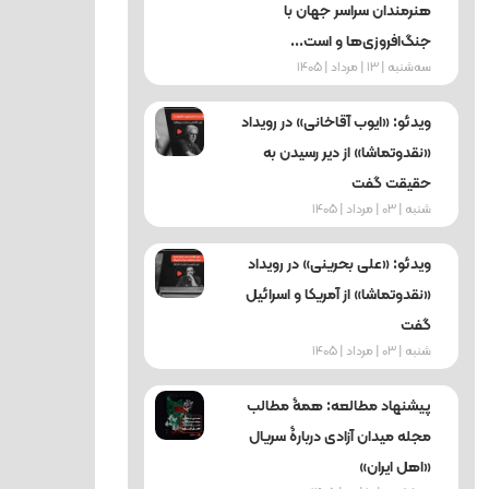
هنرمندان سراسر جهان با
جنگ‌افروزی‌ها و است...
ﺳﻪشنبه | 13 | مرداد | 1405
ویدئو: «ایوب آقاخانی» در رویداد
«نقدوتماشا» از دیر رسیدن به
حقیقت گفت
شنبه | 03 | مرداد | 1405
ویدئو: «علی بحرینی» در رویداد
«نقدوتماشا» از آمریکا و اسرائیل
گفت
شنبه | 03 | مرداد | 1405
پیشنهاد مطالعه: همۀ مطالب
مجله میدان آزادی دربارۀ سریال
«اهل ایران»