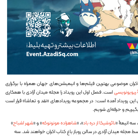
کران موضوعی بهترین فیلم‌ها و انیمیشن‌های جهان همراه با برگزاری
 ریویونویسی
است. فصل اول این رویداد را مجله میدان آزادی با همکاری
وان این رویداد آمده است: در مجموعه رویدادهای «نقد و تماشا» قرار است
گیریم و حرفه‌ای شویم.
 سه انیمۀ «
نائوشیکا از دره باد
»، «
شاهزاده مونونوکه
» و «
شهر اشباح
»
 مجله میدان آزادی در سالن روباز باغ کتاب اکران خواهند شد. سه