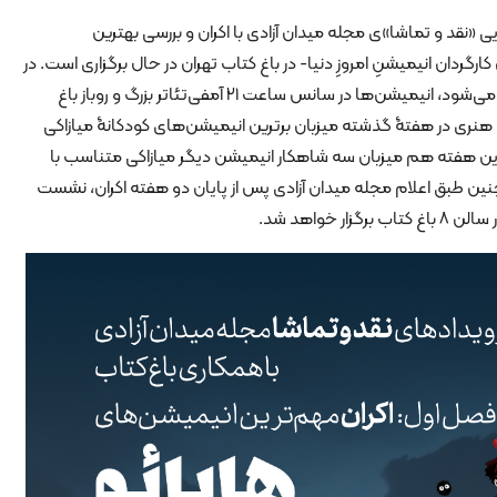
ینمایی «نقد و تماشا»ی مجله میدان آزادی با اکران و بررسی بهترین
ارگردان انیمیشنِ امروزِ دنیا- در باغ کتاب تهران در حال برگزاری است. در
این رویداد که در سه هفته متوالی برگزار می‌شود، انیمیشن‌ها در سانس ساعت ۲۱ آمفی‌تئاتر بزرگ و روباز باغ
د هنری در هفتۀ گذشته میزبان برترین انیمیشن‌های کودکانۀ میازاکی
ر این هفته هم میزبان سه شاهکار انیمیشن دیگر میازاکی متناسب با
 طبق اعلام مجله میدان آزادی پس از پایان دو هفته اکران، نشست
 خواهد شد.