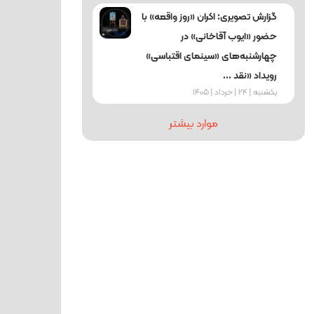
گزارش تصویری: اکران «روز واقعه» با
حضور «ایوب آقاخانی» در
چهارشنبه‌های «سینمای اقتباسی»
رویداد «نقد ...
یکشنبه | 24 | خرداد | 1405
موارد بیشتر