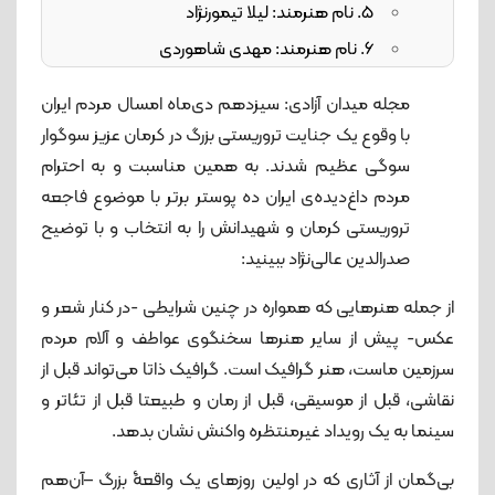
5. نام هنرمند: لیلا تیمورنژاد
6. نام هنرمند: مهدی شاهوردی
7. نام هنرمند: محمدمهدی منصوری
مجله میدان آزادی: سیزدهم دی‌ماه امسال مردم ایران
8. نام هنرمند: محمدحسین مویدی
با وقوع یک جنایت تروریستی بزرگ در کرمان عزیز سوگوار
9. نام هنرمند: رضا جعفری
سوگی عظیم شدند. به همین مناسبت و به احترام
10. نام هنرمند: بهنام شیرمحمدی
مردم داغ‌دیده‌ی ایران ده پوستر برتر با موضوع فاجعه
تروریستی کرمان و شهیدانش را به انتخاب و با توضیح
صدرالدین عالی‌نژاد ببینید:
از جمله هنرهایی که همواره در چنین شرایطی -در کنار شعر و
عکس- پیش از سایر هنرها سخنگوی عواطف و آلام مردم
سرزمین ماست، هنر گرافیک است. گرافیک ذاتا می‌تواند قبل از
نقاشی، قبل از موسیقی، قبل از رمان و طبیعتا قبل از تئاتر و
سینما به یک رویداد غیرمنتظره واکنش نشان بدهد.
بی‌گمان از آثاری که در اولین روزهای یک واقعۀ بزرگ –آن‌هم