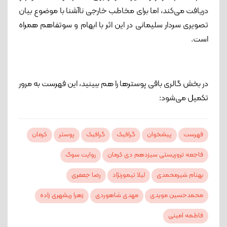
دریافت می‌کند، اما برای مخاطب خارجی ناآشنا با موضوع بیان
تصویری سردار سلیمانی در این اثر با ابهام و سوتفاهم همراه
است.
در بخش گالری باقی پوسترها را هم ببینید، این فهرست به مرور
تکمیل می‌شود:
فهرست
پیشخوان
گرافیک
گرافیک
پوستر
کرمان
فاجعه تروریستی سیزدهم دی کرمان
روایت سوگ
بهنام شیرمحمدی
لیلا تیمورنژاد
رضا جعفری
محمدحسین مویدی
مهدی شاهوردی
زهرا ریشهری زاده
فاطمه امینی