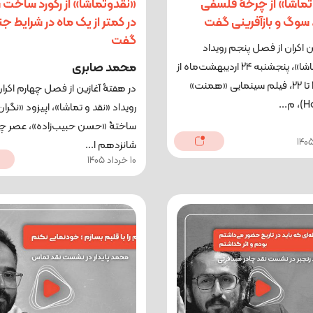
تماشا» از چرخۀ فلسفی
«نقدوتماشا» از رکورد ساخت 
سوگ و بازآفرینی گفت
در کمتر از یک ماه در شرایط ج
گفت
 اکران از فصل پنجم رویداد
محمد صابری
«نقدوتماشا»، پنجشنبه 24 اردیبهشت‌ماه از
ساعت 19 تا 22، فیلم سینمایی «همنت»
در هفتۀ آغازین از فصل چهارم اکرا
رویداد «نقد و تماشا»، اپیزود «نگران
ساختۀ «حسن حبیب‌زاده»، عصر چه
شانزدهم ا...
10 خرداد 1405