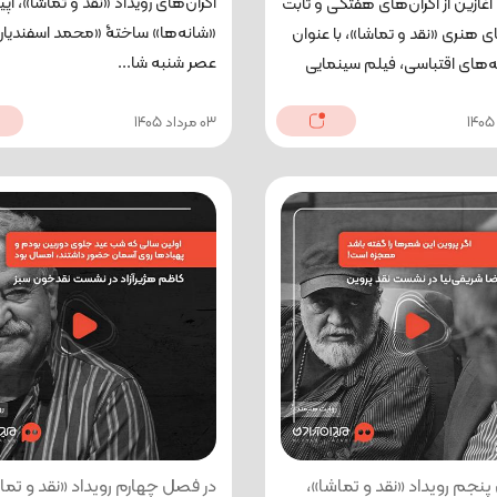
اکران‌های رویداد «نقد و تماشا»، اپی
آغازین از اکران‌های هفتگی و ثابت
«شانه‌ها» ساختۀ «محمد اسفندیار
ی هنری «نقد و تماشا»، با عنوان
عصر شنبه شا...
‌های اقتباسی، فیلم سینمایی
03 مرداد 1405
نجم رویداد «نقد و تماشا»،
در فصل چهارم رویداد «نقد و تما