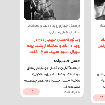
شا»،
در فصل چهارم رویداد «نقد و تماشا»،
سینمای «ملی‌میهنی»
اد
ویدئو: «حسن حبیب‌زاده» در
رفتن
رویداد «نقد و تماشا» از پشت پرده
سریال «سرو، سپید، سرخ» گفت
حسن حبیب‌زاده
در هفتۀ آغازین از فصل چهارم اکران‌های
ن‌های
رویداد «نقد و تماشا»، اپیزود «نگران»
س»
ساختۀ «حسن حبیب‌زاده»، عصر چهارشنبه
ه
شانزدهم ا...
10 خرداد 1405