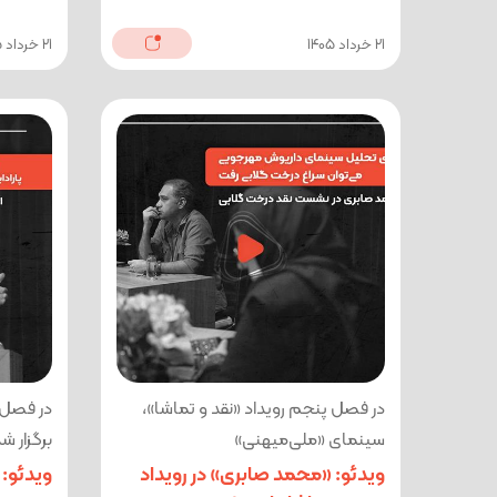
21 خرداد 1405
21 خرداد 1405
در فصل پنجم رویداد «نقد و تماشا»،
در فصل 
سینمای «ملی‌میهنی»
برگزار شد
ویدئو: «محمد صابری» در رویداد
ویدئو: 