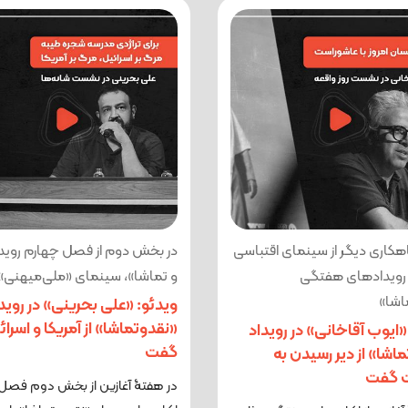
هکاری دیگر از سینمای اقتباسی
در بخش دوم از فصل چهارم رویدا
ر رویدادهای هفتگی
و تماشا»، سینمای «ملی‌میهنی»
اشا»
ویدئو: «علی بحرینی» در روید
«نقدوتماشا» از آمریکا و اسرائ
«ایوب آقاخانی» در رویداد
گفت
اشا» از دیر رسیدن به
 گفت
در هفتۀ آغازین از بخش دوم فصل