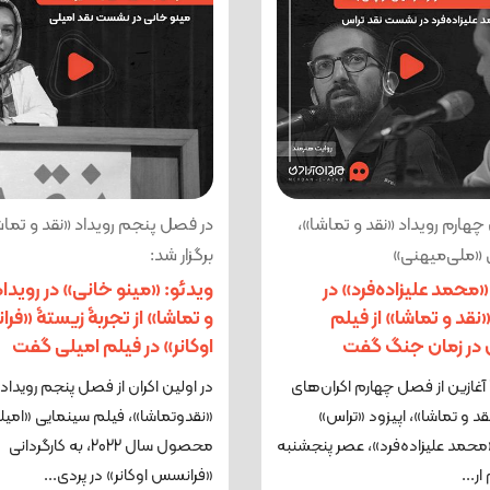
هارم رویداد «نقد و تماشا»،
در فصل پنجم رویداد «نقد و تماش
«ملی‌میهنی»
برگزار شد:
«محمد علیزاده‌فرد» در
ویدئو: «مینو خانی» در رویداد
«نقد و تماشا» از فیلم
و تماشا» از تجربۀ زیستۀ «ف
در زمان جنگ گفت
اوکانر» در فیلم امیلی گفت
آغازین از فصل چهارم اکران‌های
در اولین اکران از فصل پنجم رویداد
قد و تماشا»، اپیزود «تراس»
«نقدوتماشا»، فیلم سینمایی «امیل
حمد علیزاده‌فرد»، عصر پنجشنبه
محصول سال 2022، به کارگردانی
...
«فرانسس اوکانر» در پردی...