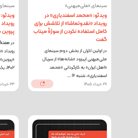
سینمای «ملی‌میهنی»
سینمای 
ویدئو: «محمد اسفندیاری» در
ویدئو: 
رویداد «نقدوتماشا» از تلاشش برای
رویداد 
کامل استفاده نکردن از سوژۀ میناب
پروین 
گفت
در هفتۀ 
در اولین اکران از بخش دوم سینمای
رویداد «
ملی‌میهنی اپیزود «شانه‌ها» از سریال
«پروین»،
«اهل ایران» به کارگردانی «محمد
1402، یکشنبه ...
اسفندیاری»، شنبه 16 ...
27 خرداد 1405
23 خرداد 1405