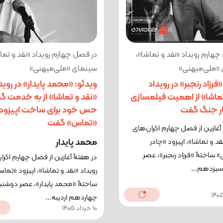
هارم رویداد «نقد و تماشا»،
در فصل چهارم رویداد «نقد و تما
«ملی‌میهنی»
سینمای «ملی‌میهنی»
فرزاد رنجبر» در رویداد
ویدئو: «محمد پایدار» در روید
ماشا» از اهمیت فیلمسازی
«نقد و تماشا» از به خدمت گ
ار جنگ گفت
حس خود برای ساخت اپیزود
«تماس» گفت
آغازین از فصل چهارم اکران‌های
محمد پایدار
قد و تماشا»، اپیزود «چادر
 ساختۀ «فرزاد رنجبر»، عصر
در هفتۀ آغازین از فصل چهارم اکرا
سیزدهم...
رویداد «نقد و تماشا»، اپیزود «تما
ساختۀ «محمد پایدار»، عصر دوشنب
چهاردهم اردیبه...
10 خرداد 1405