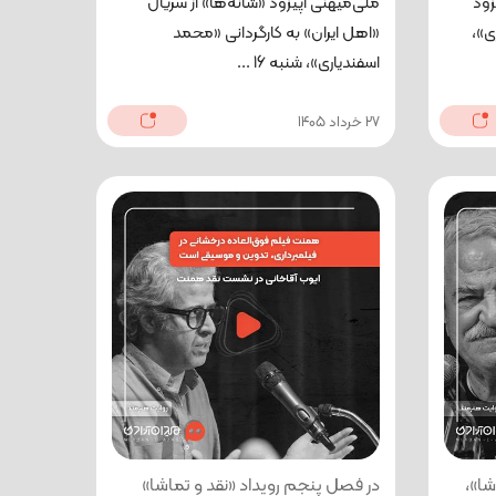
زود
ملی‌میهنی اپیزود «شانه‌ها» از سریال
ی»،
«اهل ایران» به کارگردانی «محمد
اسفندیاری»، شنبه 16 ...
27 خرداد 1405
شا»،
در فصل پنجم رویداد «نقد و تماشا»