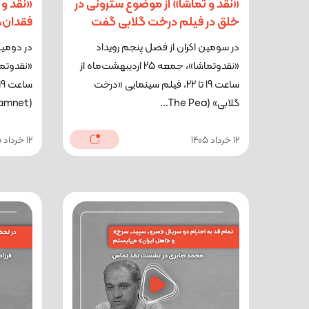
«نقد و تماشا» از موضوع سترونی در
«نقد و 
خلق در فیلم درخت گلابی گفت
فقدان، 
در سومین اکران از فصل پنجم رویداد
در دومین
«نقدوتماشا»، جمعه 25 اردیبهشت‌ماه از
ساعت 19 تا 22، فیلم سینمایی «درخت
گلابی» (The Pea...
(Hamnet)، م...
12 خرداد 1405
12 خرداد 1405