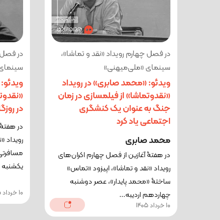
در فصل چهارم رویداد «نقد و تماشا»،
در فصل چ
سینمای «ملی‌میهنی»
سینمای 
ویدئو: «محمد صابری» در رویداد
ویدئو: «
«نقدوتماشا» از فیلمسازی در زمان
«نقدوت
جنگ به عنوان یک کنشگری
در روزگ
اجتماعی یاد کرد
در هفتۀ 
محمد صابری
رویداد «ن
مسافرتی»
در هفتۀ آغازین از فصل چهارم اکران‌های
یکشنبه 
رویداد «نقد و تماشا»، اپیزود «تماس»
ساختۀ «محمد پایدار»، عصر دوشنبه
10 خرداد 1405
چهاردهم اردیبه...
10 خرداد 1405