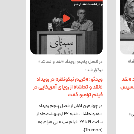
ا»
در فصل پنجم رویداد «نقد و تماشا»
برگزار شد:
 «نقد
ویدئو: «کریم نیکونظر» در رویداد
رانسیس
«نقد و تماشا» از رویای آمریکایی در
فیلم ترامبو گفت
در چهارمین اکران از فصل پنجم رویداد
ی»
«نقدوتماشا»، شنبه 26 اردیبهشت‌ماه از
ساعت 19 تا 22، فیلم سینمایی «ترامبو»
(Trumbo)، ...