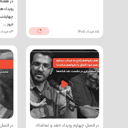
در هفتۀ 
رویدادها
چهارشنبه
«روز ...
05 مرداد 1405
03 مرداد 1405
در فصل چهارم رویداد «نقد و تماشا»،
در فصل پ