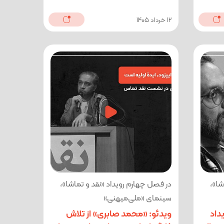
12 خرداد 1405
شا»،
در فصل چهارم رویداد «نقد و تماشا»،
سینمای «ملی‌میهنی»
داد
ویدئو: «محمد صابری» از تلاش