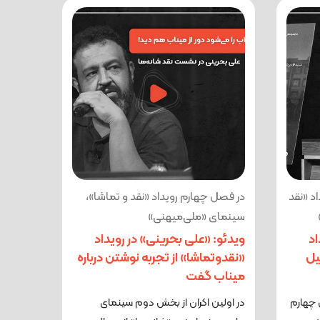
د «نقد
در فصل چهارم رویداد «نقد و تماشا»،
سینمای «ملی‌میهنی»
اد
ویدئو: «علی بحرینی» در رویداد
یل
«نقدوتماشا» از تجربه نوشتن درباره
میناب گفت
 چهارم
در اولین اکران از بخش دوم سینمای