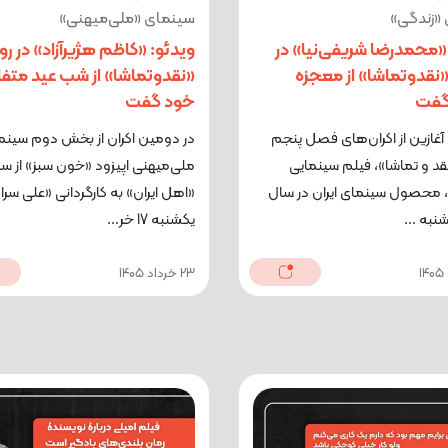
«زندگی»
سینمای «ملی‌میهنی»
«محمدرضا شریفی‌نیا» در
ویدئو: «کاظم هژیرآزاد» در رو
«نقدوتماشا» از معجزه
«نقدوتماشا» از شب عید متف
گفت
خود گفت
آغازین از اکران‌های فصل پنجم
در دومین اکران از بخش دوم سینم
نقد و تماشا»، فیلم سینمایی
ملی‌میهنی اپیزود «خون سبز» از سر
 محصول سینمای ایران در سال
«اهل ایران» به کارگردانی «علی سر
یکشنبه 17 خر...
23 خرداد 1405