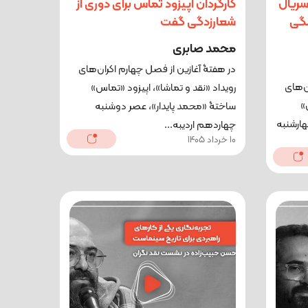
سریال
کارگردان اپیزود تماس برای دوری از
نگی
شعارزدگی گفت
محمد صابری
در هفتۀ آغازین از فصل چهارم اکران‌های
ن‌های
رویداد «نقد و تماشا»، اپیزود «تماس»
»
ساختۀ «محمد پایدار»، عصر دوشنبه
ارشنبه
چهاردهم اردیبه...
10 خرداد 1405