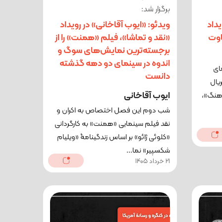
برگزار شد:
یداد
ویدئو: «ایوب آقاخانی» در رویداد
اوت
«نقد و تماشا»، فیلم «همنت» را از
برجسته‌ترین نمایش‌های سوگ و
اندوه در سینمای دو دهه گذشته
ای
دانست
یال
ایوب آقاخانی
اهنگ»،
شب دوم این فصل اختصاص به اکران و
نقد فیلم سینمایی «همنت» به کارگردانی
«کلوئی ژائو» بر اساس زندگینامۀ «ویلیام
شکسپیر» نما...
21 خرداد 1405