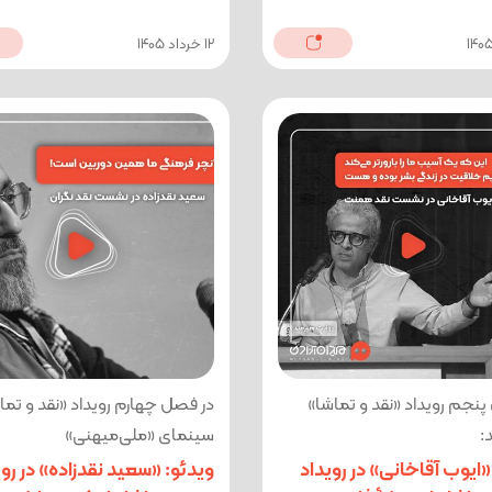
12 خرداد 1405
پنجم رویداد «نقد و تماشا»
در فصل چهارم رویداد «نقد و تما
:
سینمای «ملی‌میهنی»
«ایوب آقاخانی» در رویداد
ویدئو: «سعید نقدزاده» در روی