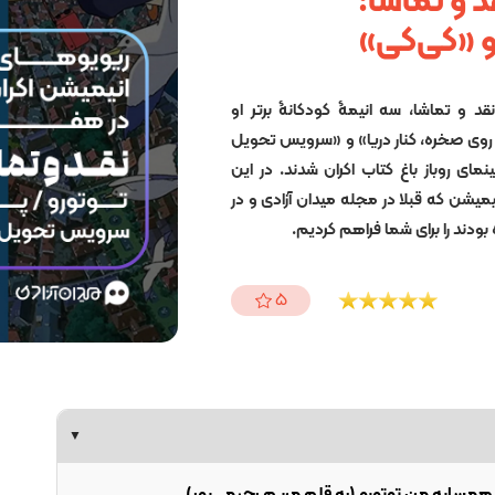
د و تماشا:
و «کی‌کی»
د و تماشا، سه انیمۀ کودکانۀ برتر او
روی صخره، کنار دریا» و «سرویس تحویل
مای روباز باغ کتاب اکران شدند. در این
میشن که قبلا در مجله میدان آزادی و در
 بودند را برای شما فراهم کردیم.
5
▼