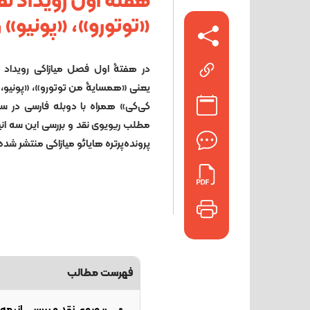
هفته اول رویداد نق
«توتورو»، «پونیو» 
در هفتۀ اول فصل میازاکی رویداد نق
یعنی «همسایۀ من توتورو»، «پونیو، 
کی‌کی» همراه با دوبله فارسی در سین
مطلب ریویوی نقد و بررسی این سه انی
پرونده‌پرتره هایائو میازاکی منتشر شده
فهرست مطالب