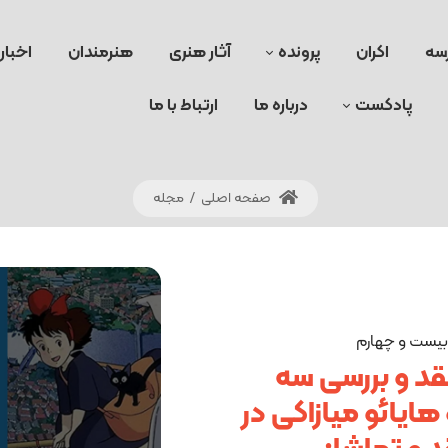
سه
اکران
پرونده
آثار هنری
هنرمندان
اخبار
پادکست
درباره ما
ارتباط با ما
صفحه اصلی
/
مجله
 بیست و چهارم
قد و بررسی سه
هایائو میازاکی در