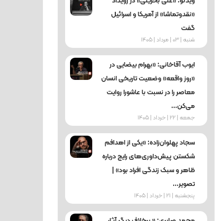
ویدئو: «علی بحرینی» در رویداد
«نقدوتماشا» از آمریکا و اسرائیل
گفت
شنبه | 03 | مرداد | 1405
ایوب آقاخانی: «بهرام بیضایی در
«روز واقعه» وضعیت تاریخی انسان
معاصر را در نسبت با عاشورا روایت
می‌کن...
جمعه | 22 | خرداد | 1405
سجاد پهلوان‌زاده: «یکی از اهدافم
شکستن پیش‌داوری‌های رایج درباره
ظاهر و سبک زندگی افراد بود» |
تصویر...
پنجشنبه | 21 | خرداد | 1405
محمد صابری: « برخلاف دیگر آثار