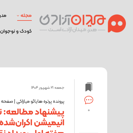
مجله
مدر
کودک و نوجوان
جمعه 21 شهریور 1404
پرونده پرتره هایائو میازاکی | صفحه
پیشنهاد مطالعه: ن
0
انیمیشن اکران‌شده 