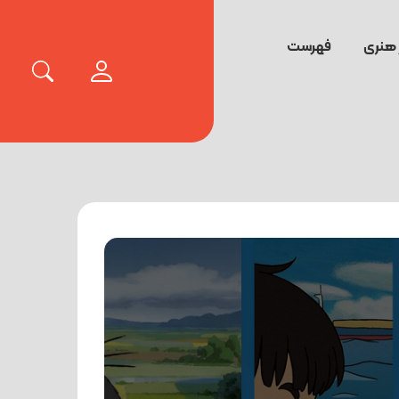
 هنری
فهرست