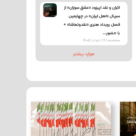
اکران و نقد اپیزود «عشق سوزان» از
سریال «اهل ایران» در چهارمین
فصل رویداد هنری «نقدوتماشا» +
با حضور...
ﺳﻪشنبه | 19 | خرداد | 1405
موارد بیشتر