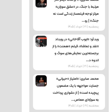
مرتبط با جنگ، در «عشق سوزان»
مرکز توجه فیلمساز زندگی است نه
جنگ» | رو...
پنجشنبه | 21 | خرداد | 1405
ویدئو: «ایوب آقاخانی» در رویداد
«نقد و تماشا»، فیلم «همنت» را از
برجسته‌ترین نمایش‌های سوگ و
اندوه د...
پنجشنبه | 21 | خرداد | 1405
محمد صابری: «امتیاز «حیرانی»
جسارت مواجهه با یک مضمون
پیچیده است» | از دشواری پرداخت
به سوژه‌ای معاص...
ﺳﻪشنبه | 19 | خرداد | 1405