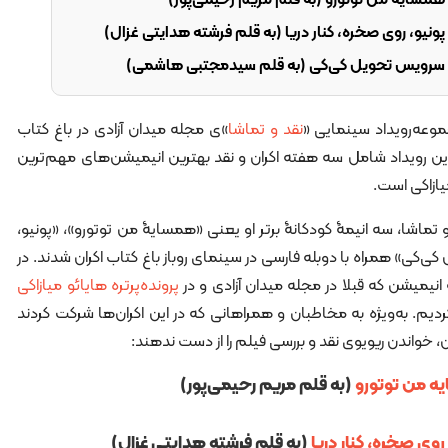
ه همسایه من توتورو (به قلم مریم رحیمی‌پور)
 پونیو، روی صخره، کنار دریا (به قلم فرشته هدایتی غزال)
مه سرویس تحویل کی‌کی (به قلم سیدمجتبی هاشمی)
موعه‌رویداد سینمایی «
نقد و تماشا
»ی مجله میدان آزادی در باغ کتاب
ین رویداد شامل سه هفته اکران و نقد بهترین انیمیشن‌های مهم‌ترین
یازاکی است.
 تماشا، سه انیمۀ کودکانۀ برتر او یعنی «همسایۀ من توتورو»، «پونیو،
ی‌کی» همراه با دوبله فارسی در سینمای روباز باغ کتاب اکران شدند. در
نیمیشن که قبلا در مجله میدان آزادی و در
پرونده‌پرتره هایائو میازاکی
دیم. به‌ویژه به مخاطبان و همراهانی که در این اکران‌ها شرکت کردند
خواندن ریویوی نقد و بررسی فیلم را از دست ندهند:
یه من توتورو
(به قلم مریم رحیمی‌پور)
روی صخره، کنار دریا
(به قلم فرشته هدایتی غزال)