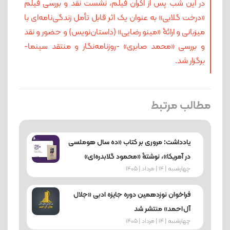
در این شب پس از اکران فیلم، نشست نقد و بررسی فیلم
«درخت گلابی» به عنوان یک اثر قابل تأمل زندگی‌نامه‌ای با
میزبانی و ارائۀ «مینو رضایی» (داستان‌نویس) و حضور و نقد
و بررسی «محمد صابری» -روزنامه‌نگار و منتقد سینما-
برگزار شد.
مطالب مرتبط
یادداشت: مروری بر کتاب «ده سال هوملسی
در آمریکا»، نوشتۀ «محمود گلابدره‌ای»
چهارشنبه | 14 | مرداد | 1405
فراخوان نوزدهمین دوره جایزه ادبی «جلال
آل‌احمد» منتشر شد
چهارشنبه | 14 | مرداد | 1405