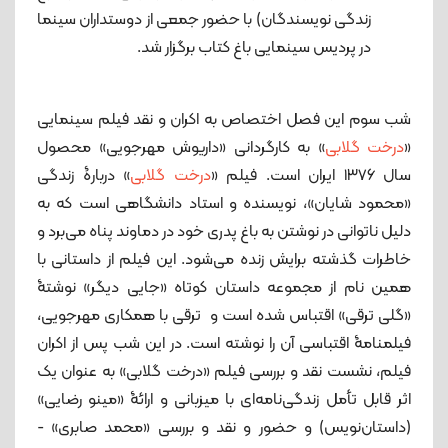
زندگی نویسندگان) با حضور جمعی از دوستداران سینما
در پردیس سینمایی باغ کتاب برگزار شد.
شب سوم این فصل اختصاص به اکران و نقد فیلم سینمایی
«
درخت گلابی
» به کارگردانی «داریوش مهرجویی» محصول
سال ۱۳۷۶ ایران است. فیلم «
درخت گلابی
» دربارۀ زندگی
«محمود شایان»، نویسنده و استاد دانشگاهی است که به
دلیل ناتوانی در نوشتن به باغ پدری خود در دماوند پناه می‌برد و
خاطرات گذشته برایش زنده می‌شود. این فیلم از داستانی با
همین نام از مجموعه داستان کوتاه «جایی دیگر» نوشتۀ
«گلی ترقی» اقتباس شده است و ترقی با همکاری مهرجویی،
فیلمنامۀ اقتباسی آن را نوشته است. در این شب پس از اکران
فیلم، نشست نقد و بررسی فیلم «درخت گلابی» به عنوان یک
اثر قابل تأمل زندگی‌نامه‌ای با میزبانی و ارائۀ «مینو رضایی»
(داستان‌نویس) و حضور و نقد و بررسی «محمد صابری» -