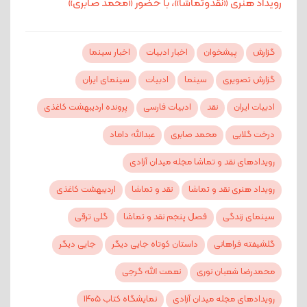
رویداد هنری «نقدوتماشا»، با حضور «محمد صابری»
گزارش
پیشخوان
اخبار ادبیات
اخبار سینما
گزارش تصویری
سینما
ادبیات
سینمای ایران
ادبیات ایران
نقد
ادبیات فارسی
پرونده اردیبهشت کاغذی
درخت گلابی
محمد صابری
عبدالله داماد
رویدادهای نقد و تماشا مجله میدان آزادی
رویداد هنری نقد و تماشا
نقد و تماشا
اردیبهشت کاغذی
سینمای زندگی
فصل پنجم نقد و تماشا
گلی ترقی
گلشیفته فراهانی
داستان کوتاه جایی دیگر
جایی دیگر
محمدرضا شعبان نوری
نعمت‌ الله گرجی
رویدادهای مجله میدان آزادی
نمایشگاه کتاب ۱۴۰۵