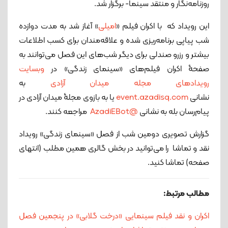
روزنامه‌نگار و منتقد سینما- برگزار شد.
این رویداد که با اکران فیلم «
امیلی
» آغاز شد به مدت دوازده
شب پیاپی برنامه‌ریزی شده و علاقه‌مندان برای کسب اطلاعات
بیشتر و رزرو صندلی برای دیگر شب‌های این فصل می‌توانند به
صفحۀ اکران فیلم‌های «سینمای زندگی» در
وبسایت
رویدادهای مجله میدان آزادی
به
نشانی
event.azadisq.com
یا به بازوی مجلۀ میدان آزادی در
پیام‌رسان بله به نشانی
@AzadiEBot
مراجعه کنند.
گزارش تصویری دومین شب از فصل «سینمای زندگی» رویداد
نقد و تماشا را می‌توانید در بخش گالری همین مطلب (انتهای
صفحه) تماشا کنید.
مطالب مرتبط:
اکران و نقد فیلم سینمایی «درخت گلابی» در پنجمین فصل