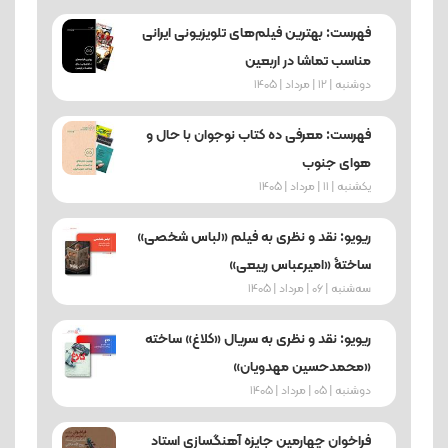
فهرست: بهترین فیلم‌های تلویزیونی ایرانی
مناسب تماشا در اربعین
دوشنبه | 12 | مرداد | 1405
فهرست: معرفی ده کتاب نوجوان با حال و
هوای جنوب
یکشنبه | 11 | مرداد | 1405
ریویو: نقد و نظری به فیلم «لباس شخصی»
ساختۀ «امیرعباس ربیعی»
ﺳﻪشنبه | 06 | مرداد | 1405
ریویو: نقد و نظری به سریال «کلاغ» ساخته
«محمدحسین مهدویان»
دوشنبه | 05 | مرداد | 1405
فراخوان چهارمین جایزه آهنگسازی استاد