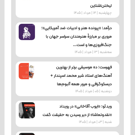
لیختن‌اشتاین
چهارشنبه | 14 | مرداد | 1405
درآمد: «پرونده هنر و ادبیات ضد آمریکایی»؛
مروری بر مبارزۀ هنرمندان سراسر جهان با
جنگ‌افروزی‌ها و است...
ﺳﻪشنبه | 13 | مرداد | 1405
فهرست: ده موسیقی برتر از بهترین
آهنگ‌های استاد شیر محمد اسپندار +
دیسکوگرافی و مرور همه آلبوم‌ها
دوشنبه | 05 | مرداد | 1405
ویدئو: «ایوب آقاخانی» در رویداد
«نقدوتماشا» از دیر رسیدن به حقیقت گفت
شنبه | 03 | مرداد | 1405