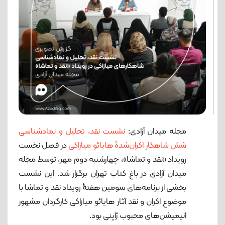
مجله میدان آزادی:
نشست نقد، تحلیل و نمادشناسی
شش شاهکار اکران‌شدۀ هایائو میازاکی
در فصل نخست
رویداد «نقد و تماشا»، چهارشنبه دوم مهر، توسط مجله
میدان آزادی در باغ کتاب تهران برگزار شد. این نشست
بخشی از برنامه‌های سومین هفتۀ رویداد نقد و تماشا با
موضوع اکران و نقد آثار هایائو میازاکی کارگردان مشهور
انیمیشن‌های محبوب ژاپنی بود.