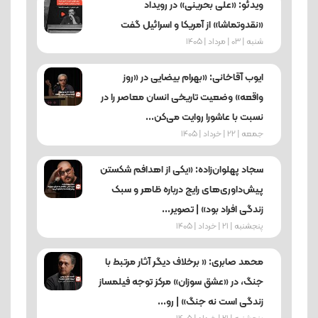
ویدئو: «علی بحرینی» در رویداد
«نقدوتماشا» از آمریکا و اسرائیل گفت
شنبه | 03 | مرداد | 1405
ایوب آقاخانی: «بهرام بیضایی در «روز
واقعه» وضعیت تاریخی انسان معاصر را در
نسبت با عاشورا روایت می‌کن...
جمعه | 22 | خرداد | 1405
سجاد پهلوان‌زاده: «یکی از اهدافم شکستن
پیش‌داوری‌های رایج درباره ظاهر و سبک
زندگی افراد بود» | تصویر...
پنجشنبه | 21 | خرداد | 1405
محمد صابری: « برخلاف دیگر آثار مرتبط با
جنگ، در «عشق سوزان» مرکز توجه فیلمساز
زندگی است نه جنگ» | رو...