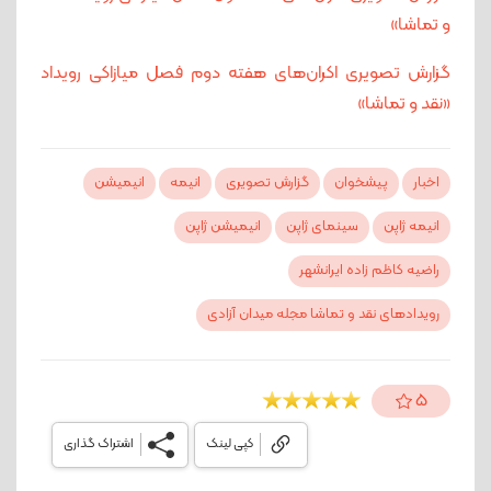
و تماشا»
گزارش تصویری اکران‌های هفته دوم فصل میازاکی رویداد
«نقد و تماشا»
اخبار
پیشخوان
گزارش تصویری
انیمه
انیمیشن
انیمه ژاپن
سینمای ژاپن
انیمیشن ژاپن
راضیه کاظم زاده ایرانشهر
رویدادهای نقد و تماشا مجله میدان آزادی
5
کپی لینک
اشتراک گذاری