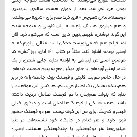
مدت‌ها طوری می‌نوشتم که مخاطب اساساً متوجه ارمنی
بودن من نمی‌شد. بعد از دوران هشت ساله‌ی سردبیری
دوهفته‌نامه‌ی «هویس» فرق کرد: هم برای «شرق» می‌نوشتم
و هم درباره‌ی مسائل ارامنه به زبان فارسی و متوجه شدم
این‌گونه نوشتن، طبیعی‌ترین کاری است که می‌شود کرد. الان
نقد فیلم هم که می‌نویسم ممکن است مثالی بیاورم که به
ارمنی بودنم اشاره کند. مثلاً در کتاب «۱۴ آبان، روز آتش» که
موضوع اصلی‌اش ارتباطی به ارامنه ندارد، جایی شعری از یک
شاعر ارمنی آورده‌ام. یا جای دیگر راجع به پدرم صحبت کرده‌ام.
در حال حاضر هویت اقلیتی و فرهنگ بزرگ جامعه را نه در برابر
هم، بلکه به‌شکل یک امتیاز می‌بینم. هر کسی این موقعیت را
ندارد که بتواند هم‌زمان با دو فرهنگ تعامل نزدیک داشته
‌باشد. همیشه یکی از فرهنگ‌ها اصلی است و دیگری خیلی
فرعی و کم‌رنگ. برای من این‌گونه نیست. هر دو فرهنگ حضور
قوی دارند و هر کدام در جایگاه خود نشسته‌اند. در دنیا
میلیون‌ها نفر دوفرهنگی یا چندفرهنگی هستند. ارمنی-