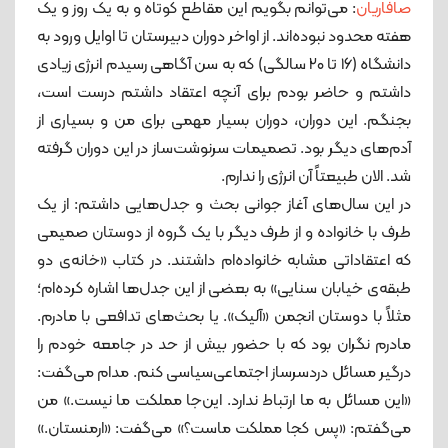
صافاریان
: می‌توانم بگویم این مقاطع کوتاه و به یک روز و یک
هفته محدود نبوده‌اند. از اواخر دوران دبیرستان تا اوایل ورود به
دانشگاه (۱۶ تا ۲۰ سالگی) که به سن آگاهی رسیدم انرژی زیادی
داشتم و حاضر بودم برای آنچه اعتقاد داشتم درست است،
بجنگم. این دوران، دوران بسیار مهمی برای من و بسیاری از
آدم‌های دیگر بود. تصمیمات سرنوشت‌ساز در این دوران گرفته
شد. الان طبیعتاً آن انرژی را ندارم.
در این سال‌های آغاز جوانی بحث و جدل‌هایی داشتم: از یک
طرف با خانواده و از طرف دیگر با یک گروه از دوستان صمیمی
که اعتقاداتی مشابه خانواده‌ام داشتند. در کتاب «خانه‌ی دو
طبقه‌ی خیابان سنایی» به بعضی از این جدل‌ها اشاره کرده‌ام؛
مثلاً با دوستان انجمن «آلیک». یا بحث‌های تدافعی با مادرم.
مادرم نگران بود که با حضور بیش از حد در جامعه خودم را
درگیر مسائل دردسرساز اجتماعی‌سیاسی کنم. مدام می‌گفت:
«این مسائل به ما ارتباط ندارد. این‌جا مملکت ما نیست.» من
می‌گفتم: «پس کجا مملکت ماست؟» می‌گفت: «ارمنستان.»