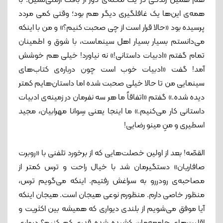
هم همین زندگی در یک محله‌ی دور از بافت ارمنی‌نشین. با
همه‌ی این‌ها یک غافلگیری دیگر هم بود؛ وقتی کمی مردد
پرسیده بود «حالا قرار است از چی صحبت کنیم؟» و من با اینکه
می‌دانستم بسیار بسیار اهل سینماست، با شوق و اطمینان
تمام گفتم «ادبیات داستانی!» نه نیاورد! خیلی هم خوشش
آمد! گفت «ادبیات خوب است چون درباره‌ی کتاب‌های
سینمایی من تا حالا خیلی صحبت شده اما داستان‌هایم کمتر
دیده شده.» گفتم «اتفاقاً ما هر سه نفرمان در زمینه‌ی ادبیات
داستانی کار می‌کنیم.» ما اینجا یعنی سِوانا مهرابیان، مجید
اسطیری و منِ مینو رضایی!
القصّه! بعد از اولین خصلت‌هایی که از برخورد تلفنی با «روبرت
صافاریان» دستگیرمان شد با خیال راحت و ترس کمتر از
مصاحبه‌ی رودررو به سراغش رفتیم. اینکه می‌گویم ترس،
منظور خاصی دارم. منظورم نوعی هیجان است. هیجان اینکه
آیا موفق می‌شویم از بلندی دیواری که همیشه بین اکثریت و