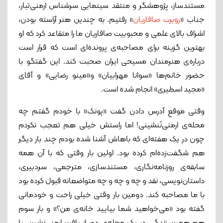
مستندساز، پژوهشگر و منتقد سینمایی سرشناس ارمنی‌تبار،
جناب «
روبرت صافاریان
» رفتیم. به چندین هنر آراسته بودن،
اشراف بالای علمی و محبوبیت صافاریان ما را متقاعد کرد که او
بهترین گزینه برای مصاحبه‌ی پرونده‌ای است که قرار است
درباره‌ی هنرمندان مسیحی ایران صحبت کند. این گفتگو با
حضور خانم‌ها «سوانا مهرابیان» و«مینو رضایی» و آقای
«مجید اسطیری» انجام شده است.
وقتی موقع آدرس دادن گفت «پونک» با خودم گفتم چه
محله‌ی ارمنی‌نَنشینی! اما راستش خیلی هم تعجب نکردم
چون در یک هفته‌ای که باهاش آشنا شده بودم چند بار دیگر
هم شگفت‌زده‌ام کرده بود. اولین بار وقتی که با آن همه
سابقه‌ی روزنامه‌نگاری، مستندسازی، مترجمی، سردبیری،
داستان‌نویسی، نقد و چه و چه و چه متواضعانه قبول کرده بود
با ما مصاحبه کند. دومین بار وقتی خیلی راحت و خودمانی
گفته بود «می‌خواهید شما بیایید خانه‌ی من؟» و بار سوم