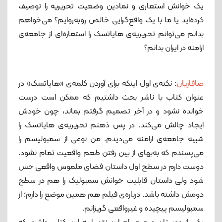
یک خوانش استعاری و نمادین وضعیت تحریریه را توصیف
کرده‌اید یا ما با یک واقع‌گرایی خالص روبه‌روایم؟ می‌خواهم
بدانم می‌توانم تحریریه‌ی هایاتسک را استعاره‌ای از جامعه‌ی
ارامنه در ایران بدانم؟
صافاریان
: نکته‌ی اول اینکه برای آوردن کلمه‌ی «هایاتسک» در
عنوان کتاب با ناشر بحث داشتیم که ممکن است درست
خوانده نشود و در آخر تصمیم گرفتم بماند، چون خودش
ایجاد چالش می‌کند. در پس ذهنم تحریریه‌ی هایاتسک را
شبیه جامعه‌ی ارامنه می‌دیدم. من نوعی از سمبولیسم را
می‌پسندم که به‌بهای از بین رفتن طعم واقعیت تمام نشود.
دوست دارم در سطح اول داستان فضای ملموس واقعی حس
شود ولی داستان قابلیت خوانش سمبولیک را هم در سطح
دومش داشته ‌باشد. درباره‌ی فیلم هم همین موضع را دارم؛ از
سمبولیسم پیچیده و غیرواقعی گریزانم.