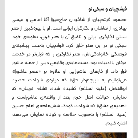
فرشچیان و سبکی نو
محمود فرشچیان، از شاگردان حاج‌میرزا آقا امامی و عیسی
بهادری،‌ از نقاشان و نگارگران ایرانی است. او با بهره‌گیری از هنر
سنتی نگارگری ایرانی و تلفیق آن با هنر غربی، به‌نوبه‌ی خود،
سبکی نو در این هنر خلق کرد. فرشچیان به‌علت پیشینه‌ی‌
فرهنگی خانوادگی‌اش، هنر نگارگری را که قبل‌تر در خدمت
عرفان یا ادبیات بود، دست‌مایه‌ی وقایعی دینی از جمله عاشورا
قرار داد. از کارهای عاشورایی او علاوه بر «عصر عاشورا»،
می‌توانیم به «پرچم‌دار حق» که درباره‌ی شهادت حضرت
ابوالفضل (علیه السلام) کشیده شده، «شام غریبان» که
نمایش احوالات اهل حرم بعد از واقعه‌‌ی عاشوراست و
«هدیه‌ی عشق» که شهادت کودک شش‌ماهه‌ی امام حسین
(علیه السلام) را به‌صورت خلاصه و کوتاه نمایش می‌دهد،
اشاره کنیم.