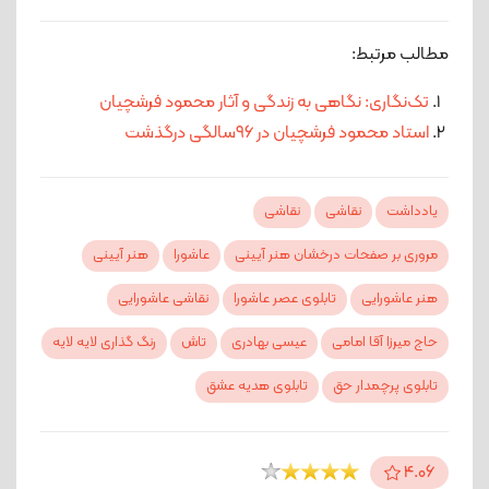
مطالب مرتبط:
تک‌نگاری: نگاهی به زندگی و آثار محمود فرشچیان
استاد محمود فرشچیان در ۹۶سالگی درگذشت
یادداشت
نقاشی
نقاشی
مروری بر صفحات درخشان هنر آیینی
عاشورا
هنر آیینی
هنر عاشورایی
تابلوی عصر عاشورا
نقاشی عاشورایی
حاج میرزا آقا امامی
عیسی بهادری
تاش
رنگ گذاری لایه لایه
تابلوی پرچمدار حق
تابلوی هدیه عشق
4.06