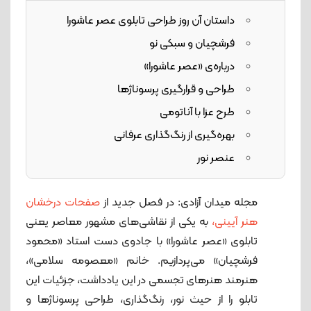
داستان آن روز طراحی تابلوی عصر عاشورا
فرشچیان و سبکی نو
درباره‌ی «عصر عاشورا»
طراحی و قرارگیری پرسوناژها
طرح عزا با آناتومی
بهره‌گیری از رنگ‌گذاری عرفانی
عنصر نور
مجله میدان آزادی: در فصل جدید از
صفحات درخشان
هنر آیینی،
به یکی از نقاشی‌های مشهور معاصر یعنی
تابلوی «عصر عاشورا» با جادوی دست استاد «محمود
فرشچیان» می‌پردازیم. خانم «معصومه سلامی»،
هنرمند هنرهای تجسمی در این یادداشت، جزئیات این
تابلو را از حیث نور، رنگ‌گذاری، طراحی پرسوناژها و