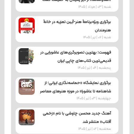
شنبه | 03 | مرداد | 1405
برگزاری ویژه‌برنامۀ هنر-آیین تعزیه در خانۀ
هنرمندان
شنبه | 06 | تیر | 1405
فهرست: بهترین تصویرگری‌های عاشورایی در
قدیمی‌ترین کتاب‌های چاپی ایران
پنجشنبه | 04 | تیر | 1405
برگزاری نمایشگاه «حماسه‌نگاری ایرانی؛ از
شاهنامه تا عاشورا» در موزه هنرهای معاصر
چهارشنبه | 03 | تیر | 1405
آهنگ جدید محسن چاوشی با نام «زخمی
آفتاب» منتشر شد
ﺳﻪشنبه | 02 | تیر | 1405