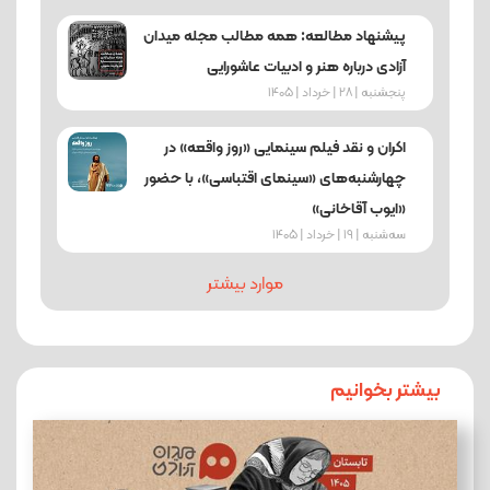
پیشنهاد مطالعه: همه مطالب مجله میدان
آزادی درباره هنر و ادبیات عاشورایی
پنجشنبه | 28 | خرداد | 1405
اکران و نقد فیلم سینمایی «روز واقعه» در
چهارشنبه‌های «سینمای اقتباسی»، با حضور
«ایوب آقاخانی»
ﺳﻪشنبه | 19 | خرداد | 1405
موارد بیشتر
بیشتر بخوانیم