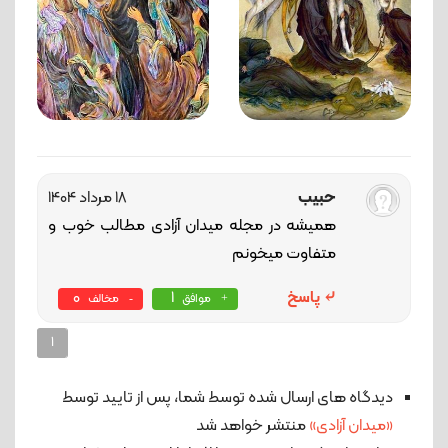
حبیب
18 مرداد 1404
همیشه در مجله میدان آزادی مطالب خوب و
متفاوت میخونم
پاسخ
1
0
موافق
مخالف
1
دیدگاه های ارسال شده توسط شما، پس از تایید توسط
«میدان آزادی»
منتشر خواهد شد