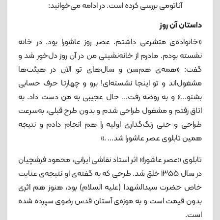
آناتومی بررسی کرده است. در ادامه می‌خوانید:
داستان آن روز
طراحی تابلوی عصر عاشورا
«خانواده‌ی‌ متشرعی داشتم. عصر روز عاشورا بود. در خانه
نشسته بودم. مادرم از خانه‌نشینی من در آن روز دل‌خور شد و
گفت: «همه‌ی هم‌سن و سال‌های تو الان در هیئت‌ها
مشغول‌اند و تو اینجا نشسته‌ای! برو و چهارتا حرف حسابی
بشنو...» و به روضه رفت... حال عجیبی به من دست داد. به
اتاق رفتم و مشغول طراحی شدم و بدون طرح قبلی، به‌سرعت
طراحی و حتی رنگ‌گذاری اولیه را هم انجام دادم و نتیجه
همین تابلوی عصر عاشورا شد... .»
تابلوی «عصر عاشورا» اثر استاد نقاشی ایرانی، محمود فرشچیان
در سال ۱۳۵۵ خلق شد. طرحی که به گفته‌ی او نتیجه‌ی عنایت
خاص حضرت سیدالشهدا (علیه السلام) بود، هنوز هم اثری
بدون قیمت است و به موزه‌ی آستان قدس رضوی سپرده شده
است.