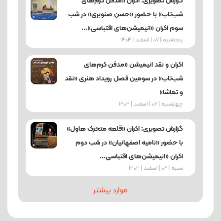
گزارش تصویری: اکران «مدفن کرم‌های
شب‌تاب» با حضور «حسن صنوبری» در شب
سوم اکران «انیمیشن‌های اقتباسی»...
پنجشنبه | 07 | اسفند | 1404
اکران و نقد انیمیشن «مدفن کرم‌های
شب‌تاب» در سومین فصل رویداد هنری «نقد
و تماشا»
چهارشنبه | 06 | اسفند | 1404
گزارش تصویری: اکران «قلعه متحرک هاول»
با حضور «نامیه اصفهانیان» در شب دوم
اکران «انیمیشن‌های اقتباسی...
شنبه | 02 | اسفند | 1404
موارد بیشتر