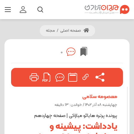
صفحه اصلی
/
مجله
0
معصومه سلامی
چهارشنبه 08 آذر 1402 / خواندن: 13 دقیقه
پرونده پرتره هایائو میازاکی | صفحه چهاردهم
یادداشت: پیشینه و