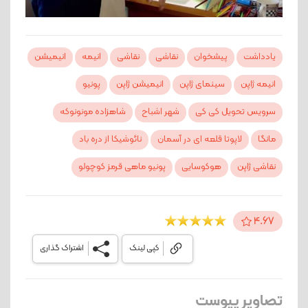
یادداشت
پیشخوان
نقاشی
نقاشی
انیمه
انیمیشن
انیمه ژاپن
سینمای ژاپن
انیمیشن ژاپن
پونیو
سرویس تحویل کی کی
شهر اشباح
شاهزاده مونونوکه
مانگا
لاپوتا قلعه ای در آسمان
نائوشیکا از دره باد
نقاشی ژاپن
هوکوسایی
پونیو ماهی قرمز کوچولو
4.67
کپی لینک
اشتراک گذاری
تصاویر پیوست