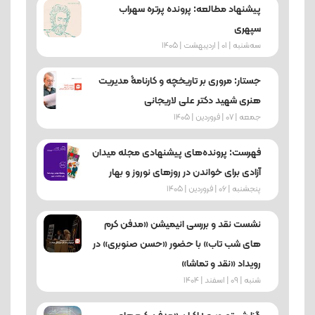
پیشنهاد مطالعه: پرونده پرتره سهراب
سپهری
ﺳﻪشنبه | 01 | اردیبهشت | 1405
جستار: مروری بر تاریخچه و کارنامۀ مدیریت
هنری شهید دکتر علی لاریجانی
جمعه | 07 | فروردین | 1405
فهرست: پرونده‌های پیشنهادی مجله میدان
آزادی برای خواندن در روزهای نوروز و بهار
پنجشنبه | 06 | فروردین | 1405
نشست نقد و بررسی انیمیشن «مدفن کرم‌
های شب‌ تاب» با حضور «حسن صنوبری» در
رویداد «نقد و تماشا»
شنبه | 09 | اسفند | 1404