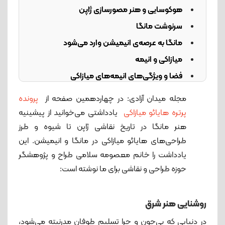
هوکوسایی و هنر مصورسازی ژاپن
سرنوشت مانگا
مانگا به عرصه‌ی انیمیشن وارد می‌شود
میازاکی و انیمه
فضا و ویژگی‌های انیمه‌های میازاکی
متحرک‌سازی تصویر از نوع میازاکی‌اش
مجله میدان آزادی: در چهاردهمین صفحه از
پرونده
جا‌به‌جایی طراحی با طرح‌واره
پرتره هایائو میازاکی
یادداشتی می‌خوانید از پیشینیه
قلمو یا قلم نوری؟
هنر مانگا در تاریخ نقاشی ژاپن تا شیوه و طرز
طراحی‌های هایائو میازاکی در مانگا و انیمیشن. این
یادداشت را خانم معصومه سلامی طراح و پژوهشگر
حوزه طراحی و نقاشی برای ما نوشته است:
روشنایی هنر شرق
در دنیایی که بی‌چون و چرا تسلیم طوفان مدرنیته می‌شود،