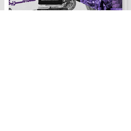
هنر و ادبیات ضد آمریکایی
رویدادهای نقد و تماشا: فصل سینمای زندگی