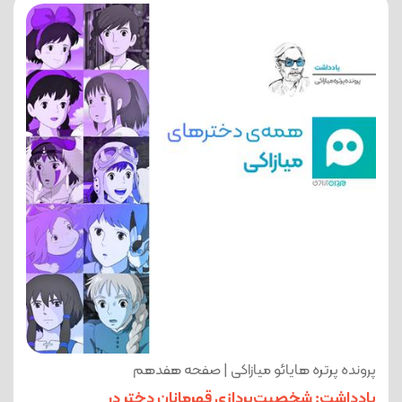
پرونده پرتره هایائو میازاکی | صفحه هفدهم
یادداشت: شخصیت‌پردازی قهرمانان دختر در