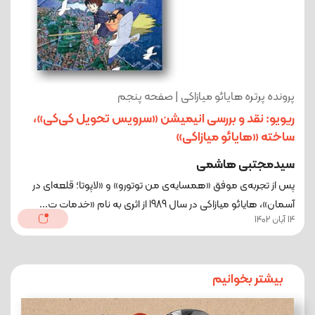
پرونده پرتره هایائو میازاکی | صفحه پنجم
ریویو: نقد و بررسی انیمیشن «سرویس تحویل کی‌کی»،
ساخته «هایائو میازاکی»
سیدمجتبی هاشمی
پس از تجربه‌ی موفق «همسایه‌ی من توتورو» و «لاپوتا؛ قلعه‌ای در
آسمان»، هایائو میازاکی در سال 1989 از اثری به نام «خدمات ت...
14 آبان 1402
بیشتر بخوانیم