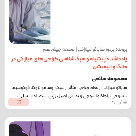
پرونده پرتره هایائو میازاکی | صفحه چهاردهم
یادداشت: پیشینه و سبک‌شناسی طراحی‌های میازاکی در
مانگا و انیمیشن
معصومه سلامی
هایائو میازاکی از لحاظ طراحی متأثر از سبک اوسامو تزوکا، فوکوشیما
تتسوجی، یاماکاوا سوجی و نقاشی اصیل ژاپنی است. او از نسل...
08 آذر 1402