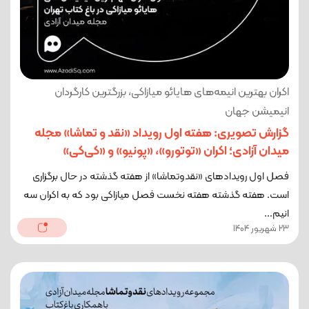
اکران بهترین انیمه‌های هایائو میازاکی، بزرگترین کارگردان
انیمیشن جهان
گزارش تصویری: هفته اول رویداد «نقد و تماشا» مجله
میدان آزادی؛ اکران «توتورو»، «پونیو» و «کی‌کی»
فصل اول رویدادهای «نقدوتماشا» از هفته گذشته در حال برگزاری
است. هفته گذشته هفته نخست فصل میازاکی بود که به اکران سه
انیم...
23 شهریور 1404