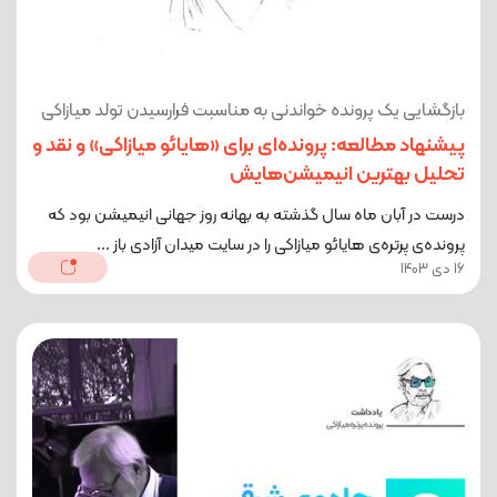
بازگشایی یک پرونده خواندنی به مناسبت فرارسیدن تولد میازاکی
پیشنهاد مطالعه: پرونده‌ای برای «هایائو میازاکی» و نقد و
تحلیل بهترین انیمیشن‌هایش
درست در آبان ماه سال گذشته به بهانه روز جهانی انیمیشن بود که
پرونده‌ی پرتره‌ی هایائو میازاکی را در سایت میدان آزادی باز ...
16 دی 1403