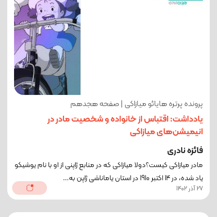
پرونده پرتره هایائو میازاکی | صفحه هجدهم
یادداشت: اقتباس از خانواده و شخصیت مادر در
انیمیشن‌های میازاکی
فائزه نادری
مادر میازاکی کیست؟دولا میازاکی که در منابع ژاپنی از او با نام یوشیکو
یاد شده، در 14 اکتبر 1910 در استان یاماناشی ژاپن به...
27 آذر 1402