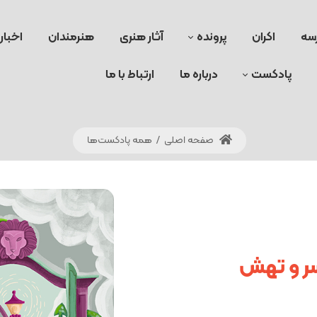
سه
اکران
پرونده
آثار هنری
هنرمندان
اخبار
پادکست
درباره ما
ارتباط با ما
صفحه اصلی
/
همه پادکست‌ها
 سر و تهش