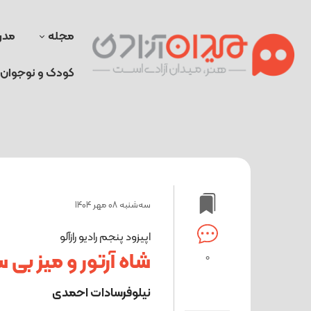
مجله
مدر
کودک و نوجوان
ﺳﻪشنبه 08 مهر 1404
اپیزود پنجم رادیو رازآلو
شاه آرتور و میز بی
0
نیلوفرسادات احمدی