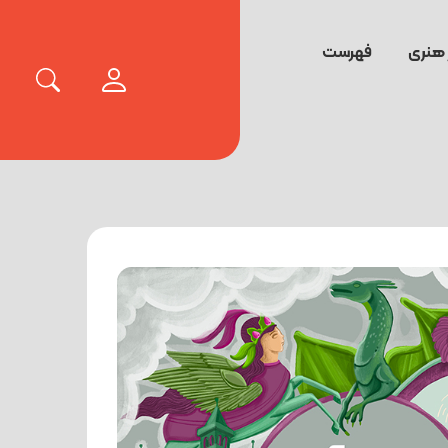
 هنری
فهرست