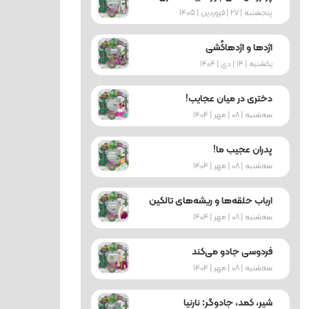
پنجشنبه | 27 | فروردین | 1405
اژدها و اژدهاکُشی
یکشنبه | 14 | دی | 1404
دختری در میان عجایب!
ﺳﻪشنبه | 08 | مهر | 1404
پدران عجیب ما!
ﺳﻪشنبه | 08 | مهر | 1404
ارباب حلقه‌ها و ریشه‌های تالکین
ﺳﻪشنبه | 08 | مهر | 1404
فردوسی جادو می‌کند
ﺳﻪشنبه | 08 | مهر | 1404
شیر، کمد، جادوگر: نارنیا