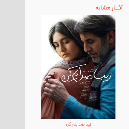
آثــــار مشابه
زیبا صدایم کن