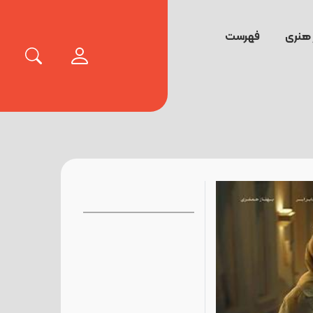
 هنری
فهرست