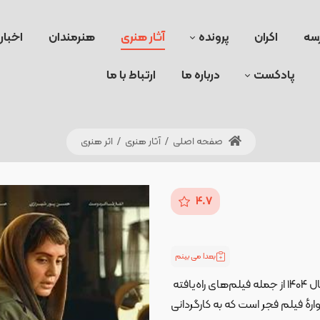
سه
اکران
پرونده
آثار هنری
هنرمندان
اخبار
پادکست
درباره ما
ارتباط با ما
صفحه اصلی
/
آثار هنری
/
اثر هنری
4.7
بعدا می بینم
فیلم سینمایی «آرامبخش» محصول سال ۱۴۰۴ از جمله فیلم‌های راه‌یافته
ٔ فیلم فجر است که به کارگردانی