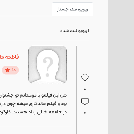
ریویو، نقد، جستار
1
ریویو ثبت شده
فاطمه ما
10
0
من این فیلمو با دوستانم تو جشنواره
بود و فیلم ماندگاری میشه چون داره 
در جامعه خیلی زیاد هستند. کارگر
0
خیلی دوست داشتم. به نظرم خیلی فی