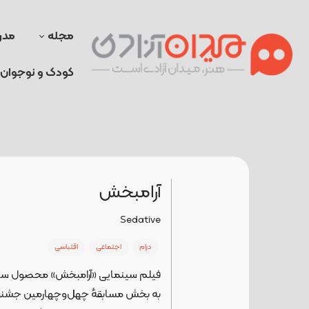
مجله
مدر
کودک و نوجوان
آرامبخش
Sedative
درام
اجتماعی
اقتباسی
به بخش مسابقهٔ چهل‌وچهارمین جشنواره