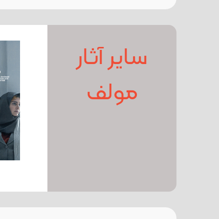
سایر آثار
مولف