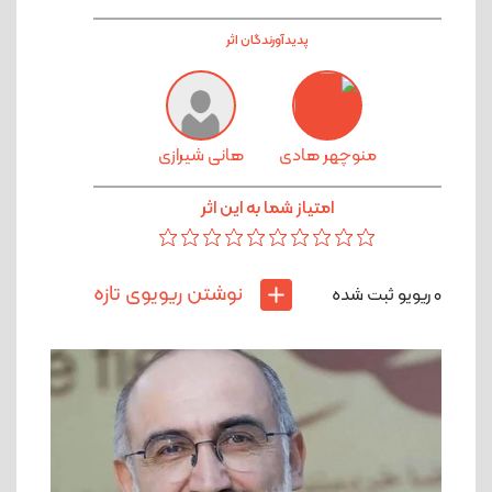
شیرازی» ساخته شده است. در این فیلم بازیگرانی از
جمله «هادی حجازی‌فر»، «الناز ملک»، «فاطیما
پدیدآورندگان اثر
بهارمست»، «روح الله زمانی»، «مرتضی شجاعی» به
ایفای نقش پرداخته‌اند. در خلاصه داستان فیلم
«خیابان جمهوری» آمده است: «این بی همه چیز !
منوچهر هادی‏
هانی شیرازی
همه چیش الکیه ...خودش ، اسمش، حرفش...!»»
امتیاز شما به این اثر
نوشتن ریویوی تازه
0
ریویو ثبت شده