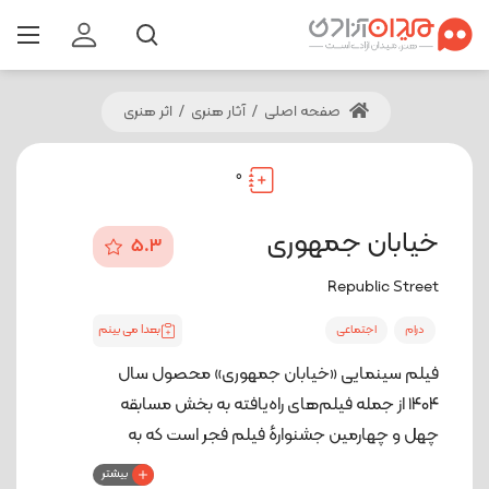
صفحه اصلی
/
آثار هنری
/
اثر هنری
0
خیابان جمهوری
5.3
Republic Street
بعدا می بینم
درام
اجتماعی
فیلم سینمایی «خیابان جمهوری» محصول سال
۱۴۰۴ از جمله فیلم‌های راه‌یافته به بخش مسابقه
چهل و چهارمین جشنوارهٔ فیلم فجر است که به
کارگردانی «منوچهر هادی» و تهیه‌کنندگی «هانی
بیشتر