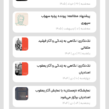
ﺳﻪشنبه | 26 | خرداد | 1405
پیشنهاد مطالعه: پرونده پرتره سهراب
سپهری
ﺳﻪشنبه | 01 | اردیبهشت | 1405
تک‌نگاری: نگاهی به زندگی و آثار فرشید
مثقالی
یکشنبه | 21 | دی | 1404
تک‌نگاری: نگاهی به زندگی و آثار یعقوب
امدادیان
چهارشنبه | 10 | دی | 1404
نمایشگاه «زمستان» با نمایش آثار یعقوب
امدادیان برگزار می‌شود
پنجشنبه | 04 | دی | 1404