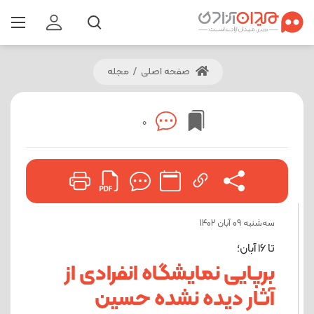
صفحه اصلی
/
مجله
0
ﺳﻪشنبه 09 آبان 1402
تا 16 آبان؛
برپایی نمایشگاه انفرادی از
آثار دیده نشده حسین