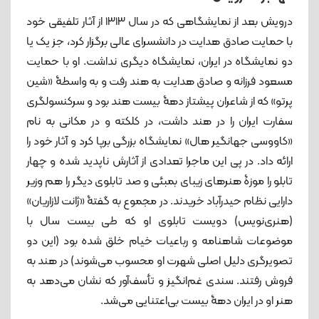
درویش بعد از نمایشگاهی که در سال ۱۳۱۳ از آثار تلفیقی خود
با حمایت صادق هدایت در دانشسرای عالی برگزار کرد، جز یک یا
دو نمایشگاه در ایران، نمایشگاه دیگری نداشت. او با حمایت
مسعود فرزانه و صادق هدایت به هند رفت و به واسطۀ «شین
پرتو» که از شاعران پیشتاز دهۀ بیست هند بود و سرکنسولگری
سفارت ایران را در هند داشت، در کلکته و در مکانی به نام
«کاووسی جهانگیر هال» نمایشگاه بزرگی برپا کرد و آثار خود را
ارائه داد. در پی این ماجرا تعدادی از آثارش ناپدید شده و چهار
تابلو را موزۀ‌ هنرهای زیبای بمبئی و صد تابلوی دیگر را هم وزیر
دارایی نظام حیدرآباد خریدند. در مجموع به گفتۀ «ژانت لازاریان»
(هنری‌نویس) دویست تابلوی او که طی بیست سال با
موضوعات شاهنامه و رباعیات خیام خلق شده بود (این دو
تصویرگری دلیل اصلی شهرت او محسوب می‌شوند) در هند به
فروش رفتند. سندی غم‌انگیز و تأسف‌آور که نشان می‌دهد به
هنر او در ایران دهۀ‌ بیست بی‌اعتنایی می‌شد.