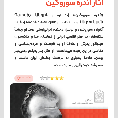
آثار آندره سوروگین
«آندره سوروگین» (به ارمنی Դարվիշ Անդրե
Սևրուկյան و به انگلیسی André Sevruguin)، فرزند
آنتوان سوروگین و لوییزا، دختری ایرانی‌ارمنی بود. او ریشۀ
علاقه‌اش به هنر نقاشی ایرانی را تماشای مدام کلکسیون
مینیاتور پدرش و علاقۀ او به فرهنگ و مردم‌شناسی و
عکاسی در این زمینه می‌دانست. او مثل پدر به‌رغم ارمنی‌تبار
بودن، علاقۀ بسیاری به فرهنگ وطنش ایران داشت و
همیشه خود را ایرانی‌ می‌دانست.
3.33