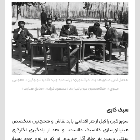
محفل ادبی صادق هدایت اطراف تهران؛ از راست به چپ: «آندره سوروگین»، «مجتبی
مينوی»، «غلامحسين مين‌باشيان»، «مسعود فرزاد»، «صادق هدايت»
سبک کاری
سوروگین را قبل از هر اقدامی باید نقاش و همچنین متخصص
مینیاتورسازی کلاسیک دانست. او بعد از یادگیری نگارگری
سنتی دست به خلق آثار جدیدی زد که در نوع خود بسیار