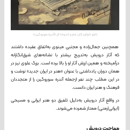
تابلو «نوازندگان غم و اندوه» اثر «آندره سوروگین»
همچنین جمال‌زاده و مجتبی مینوی به‌اتفاق عقیده داشتند
که آثار درویش به‌تدریج بیشتر با نشانه‌های شرق‌انگارانه
درآمیخته و همین ارزش آثار او را بالا برده است. بزرگ علوی نیز در
همان دوران یادداشتی با عنوان «هنر در ایران جدید» نوشت و
در این مطلب چند نفر ازجمله آندره سوروگین را از متجددان
فرهنگ و هنر ایران دانست.
در واقع آثار درویش به‌دلیل تلفیق دو هنر ایرانی و مسیحی
(ایرانی‌ارمنی) ممتاز شمرده می‌شوند.
مهاجرت درویش