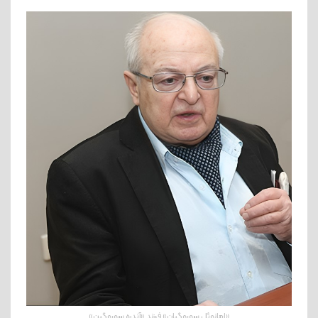
«امانوئل سوروگیان» فرزند «آندره سوروگین»