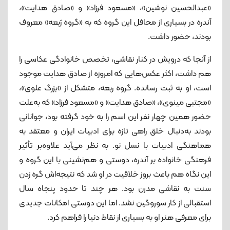
«عبدالحسین نوشین»، «مسعود فرزاد» و «صادق هدایت»،
آندره در بسیاری از محافل این گروه که به «گروه رَبعه» معروف
بودند، حضور داشت.
از آنجا که درویش در کنار نقاشی، تخصص خانوادگی عکاسی را
هم داشت، اکثر عکس‌هایی که امروزه از صادق هدایت موجود
است، او به ثبت رسانده. گروه ربعه، متشکل از «بزرگ علوی»،
«مجتبی مینوی»، «صادق هدایت» و «مسعود فرزاد» که به‌علت
حضور همین چهار نفر این اسم را به خود گرفته بود، جوانانی
بودند به‌دنبال خلق راهی تازه برای ادبیات ایران و معتقد به
هماهنگی ادبیات با نسل نو. به نظر می‌آید علاوه‌بر تأثیر
فرهنگی خانواده بر آندره، دوستی و هم‌نشینی با این گروه و
این نگاه هم باعث بروز خلاقیت در او شد که نتیجه‌اش گره زدن
سنت به نقاشی مدرن بود. هر چند تا حدود پنجاه سال
استقبالی از کار سوروگین نشد. اما این دوستی امکانات جدیدی
برای معرفی هنر او به بسیاری از نقاط دنیا را فراهم کرد.