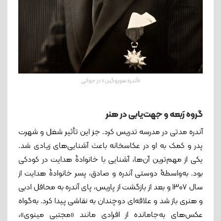
«آندره سوروگین» در جوانی
گروه رَبعه و جهت‌یابی در هنر
آندره مدتی در مدرسه تدریس کرد. جز این تأثیر شغل و شهرت
پدر و کمک به او در عکاسخانه باعث آشنایی‌های زیادی شد.
یکی از مهم‌ترین آ‌ن‌ها، آشنایی با خانوادۀ هدایت در کودکی
بود. به‌واسطۀ دوستی آندره و صادق، پسر خانوادۀ هدایت از
سال ۱۳۰۷ و بعد از بازگشت از پاریس، پای آندره به محافل ادبی
و هنری باز شد و علاقه‌ای دوچندان به نقاشی پیدا کرد. به‌گواه
عکس‌های به‌جامانده از افرادی مانند «مجتبی مینوی»،