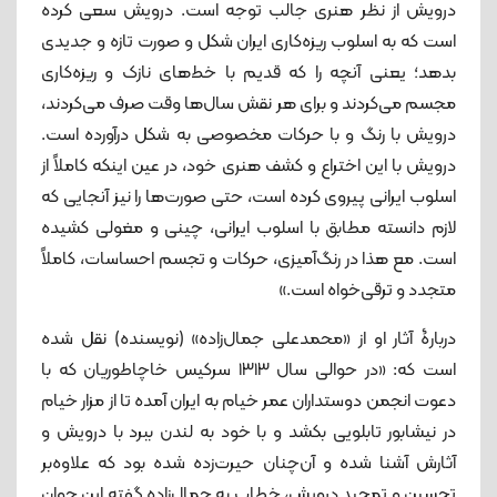
درویش از نظر هنری جالب توجه است. درویش سعی کرده
است که به اسلوب ریزه‌کاری ایران شکل و صورت تازه‌ و جدیدی
بدهد؛ یعنی آنچه را که قدیم با خط‌های نازک و ریزه‌کاری
مجسم می‌کردند و برای هر نقش سال‌ها وقت صرف می‌کردند،
درویش با رنگ و با حرکات مخصوصی به شکل درآورده است.
درویش با این اختراع و کشف هنری خود، در عین اینکه کاملاً از
اسلوب ایرانی پیروی کرده است، حتی صورت‌ها را نیز آنجایی که
لازم دانسته مطابق با اسلوب ایرانی، چینی و مغولی کشیده
است. مع هذا در رنگ‌آمیزی، حرکات و تجسم احساسات، کاملاً
متجدد و ترقی‌خواه است.»
دربارۀ آثار او از «محمدعلی جمال‌زاده» (نویسنده) نقل شده
است که: «در حوالی سال ۱۳۱۳ سرکیس خاچاطوریان که با
دعوت انجمن دوستداران عمر خیام به ایران آمده تا از مزار خیام
در نیشابور تابلویی بکشد و با خود به لندن ببرد با درویش و
آثارش آشنا شده و آن‌چنان حیرت‌زده شده بود که علاوه‌بر
تحسین و تمجید درویش، خطاب به جمال‌زاده گفته این جوان