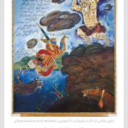
تابلوی نقاشی اثر «آندره سوروگین» (تصویری از شاهنامه که رستم توسط هیولای