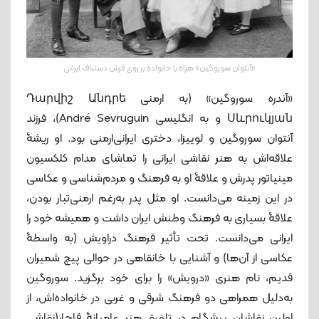
«آنتوان سوروگین» هراه با خانواده بر روی فرش دستباف ایرانی
«آندره سوروگین» (به ارمنی Դարվիշ Անդրե
Սևրուկյան و به انگلیسی André Sevruguin)، فرزند
آنتوان سوروگین و لوییزا، دختری ایرانی‌ارمنی بود. او ریشۀ
علاقه‌اش به هنر نقاشی ایرانی را تماشای مدام کلکسیون
مینیاتور پدرش و علاقۀ او به فرهنگ و مردم‌شناسی و عکاسی
در این زمینه می‌دانست. او مثل پدر به‌رغم ارمنی‌تبار بودن،
علاقۀ بسیاری به فرهنگ وطنش ایران داشت و همیشه خود را
ایرانی‌ می‌دانست. تحت تأثیر فرهنگ دراویش (به واسطۀ
عکاسی از آن‌ها) و آشنایی با خانقاهی در حوالی پیچ شمیران
قدیم، نام هنری «درویش» را برای خود برگزید. سوروگین
به‌دلیل همراهی دو فرهنگ شرقی و غربی در خانواده‌اش، از
اولین نقاشان پیشگام در تلفیق هنر عامیانۀ قاجار(نقاشی