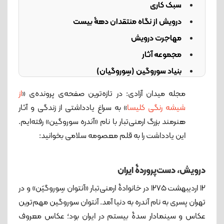
سبک کاری
درویش از نگاه منتقدان دهۀ بیست
مهاجرت درویش
مجموعه آثار
بنیاد سوروگین (سِوروگیان)
بزرگداشت‌ آندره سوروگین
مجله میدان آزادی: در تازه‌ترین صفحه‌ی پرونده‌ی «
از
علاقۀ درویش به فرهنگ ایران
شیشه رنگی کلیسا
» به سراغ یادداشتی از زندگی و آثار
هنرمند بزرگ ارمنی‌تبار با نام «آندره سوروگین» رفته‌ایم.
این یادداشت را به قلم معصومه سلامی بخوانید:
درویش، دست‌پروردۀ ایران
۱۲ اردیبهشت ۱۲۷۵ در خانوادۀ ارمنی‌تبار «آنتوان سِوروگیَن» و در
تهران پسری به نام آندره به دنیا آمد. آنتوان سوروگین مهم‌ترین
عکاس و سینمادار سدۀ بیستم در ایران بود؛ عکاس معروف