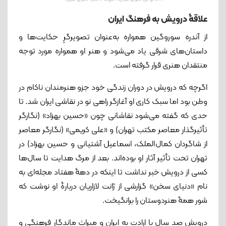
علاقۀ درویش به فرهنگ ایران
از آندره سوروگین همواره به‌عنوان تصویرگرِ حکایت‌ها و
داستان‌های شرقی یاد می‌شود و هنر او همواره مورد توجه
منتقدان هنری قرار گرفته ‌است.
اگرچه که درویش در دوران زندگی خود جزو هنرمندان ناکام در
وطن بود اما سبک کاری او آغازگر راهی نو در نقاشی ایران شد. تا
حدی که گفته می‌شود نقاشانی چون «حسین بهزاد» (نگارگر
تأثیرگذار معاصر مکتب تهران) و «علی کریمی» (نگارگر معاصر
از شاگردان کمال‌الملک، اسماعیل آشتیانی و حسین بهزاد) در
تهران تحت تأثیر آثار او بوده‌اند. بعد از مرگ هدایت تا سال‌ها
کسی از درویش خبر نداشت تا اینکه در دهۀ هفتاد مجله‌ای به
نام «دنیای سخن» گزارشی از ژانت لازاریان دربارۀ او نوشت که
شور همۀ هنردوستان را برانگیخت.
درویش صد سال با ارادت به ایران و میراث ماندگار فرهنگی و