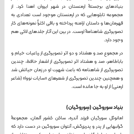
بنیادهای برجستۀ ارمنستان در شهر ایروان اهدا کرد. از
مجموعه تابلوهایی که در ارمنستان موجود است تعدادی به
قهرمان‌ها و داستان‌ ارامنه پرداخته و باقی اکثراً نمونه‌های کار
تصویرگری شاهنامۀ اوست. در بین این آثار جلدهای لاکی هم
وجود دارد.
در مجموع صد و هشتاد و دو اثر تصویرگری از رباعیات خیام و
باباطاهر، صد و هشتاد اثر تصویرگری از اشعار حافظ، چندین
تصویرگری از شاهنامه که باعث شهرت او در زمان حیاتش شد
و همچنین چندین تصویرگری‌ از شعرهای «سایات نووا» (شاعر
ارمنی) از او به جا مانده است.
بنیاد سوروگین (سِوروگیان)
امانوئل سورگیان فرزند آندره، ساکن کشور آلمان، مجموعۀ
گرانبهایی از پدر و پدربزرگش، آنتوان سوروگین در دست دارد که