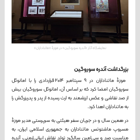
نمایشگاه آثار «آندره سوروگین» در موزۀ «ماتناداران»
بزرگداشت‌ آندره سوروگین
موزۀ ماتناداران در ۹ سپتامبر ۲۰۱۴ قراردادی را با امانوئل
سوروگیان امضا کرد که بر اساس آن، امانوئل سوروگیان بیش
از صد نقاشی و عکس ارزشمند به ارث رسیده از پدر و پدربزرگش را
به ماتناداران اهدا کرد.
در همین سال و در جریان سفر هیئتی به سرپرستی مدیر موزۀ
مسروپ ماشتوتس ماتناداران به جمهوری اسلامی ایران، به
مناسبت صد و سی‌امین سالگرد تولد نقاش ایرانی‌ارمنی، آندره