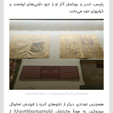
پاریس، لندن و بروکسل آثار او را جزو دارایی‌های ارزشمند و
گرانبهای خود می‌دانند.
مجموعه‌ای از آثار «آندره سوروگین» در موزۀ «ماتناداران»
همچنین تعدادی دیگر از تابلوهای آندره را فرزندش امانوئل
سوروگین به موزۀ ماتناداران (Մատենադարան) از