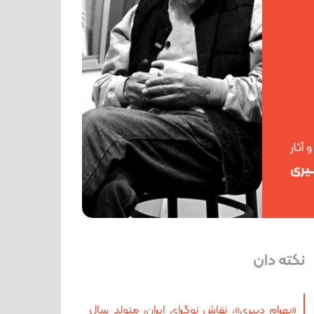
نکته دان
«بهرام دبیری»، نقاش نوگرای ایران، متولد سال