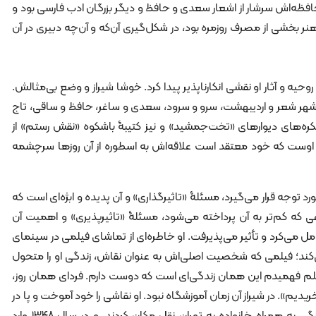
ظه‌اش سرشار از اشعار سعدی و حافظ و دیگر بزرگان ادب فارسی بود و
شی از مصرف روزمره بود، در شکل‌گیری آن‌که و آن‌چه دبیری در آن
وحیه و آثار او نقشی انکارناپذیر پیدا کرد. خوشا شیراز و وضع بی‌مثالش.
شهر شعر و اردیبهشت، سرو و سرود، سعدی و ساغر، حافظ و ساقی، تاج
ره‌های دیوارهای «تخت‌جمشید» و نیز کتیبۀ باشکوه «نقش رستم» از
 اوست که خود معتقد است علاقه‌اش به اسطوره از آن روزها سرچشمه
د توجه قرار می‌گیرد، مسئلۀ «تاثیرگذاری» و آن پدیده و ابژه‌ای است که
 که کم‌تر به آن پرداخته می‌شود، مسئلۀ «تاثیرپذیری» و اهمیت آن
امل می‌کرد و تأثیر می‌پذیرفت. او خاطره‌ای از تماشای فیلمی در سینمای
می‌کند؛ فیلمی که شخصیت اصلی‌اش به عنوان نقاش، زندگی او را متحول
یلم فهمیدم این همان زندگی‌ای است که دوست دارم. فردای همان روز،
دیم». در شیراز آن زمان آموزشگاه نبود. او نقاشی را خود آموخت و پا در
مسیر تجربه و کشف گذاشت. در ۱۶سالگی به همراه خانواده به تهران نقل مکان کردند. و در سال ۱۳۴۸ وارد