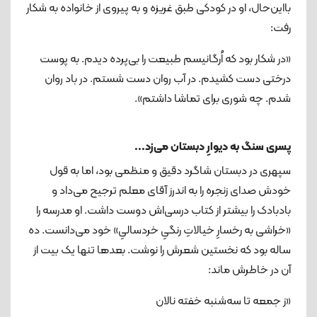
بااین‌حال، او در کودکی طبق غریزه‌ و به پیروی از خانواده به شکار
رفت:
«در شکار بود که اُرگانیسم طبیعت را بی‌پرده دیدم. به پوست
درختی دست کشیدم. در آب روان دست شستم. در باد روان
شدم. چه شوری برای تماشا داشتم».
پسری سنگ به دیوارِ دبستان می‌زد...
سپهری در دبستان شاگرد دقیق و منظمی بود، اما به قول
خودش صدای زنجره را به اندرز آقای معلم ترجیح می‌داد و
بادبادک را بیشتر از کتاب‌ درسی‌اش دوست داشت. او مدرسه را
«خراشی به رخسارِ خیالاتِ رنگیِ خردسالیِ» خود می‌دانست. ده
ساله بود که نخستین شعرش را نوشت. بعدها تنها یک بیت از
آن در خاطرش ماند:
«ز جمعه تا سه‌شنبه خفته نالان