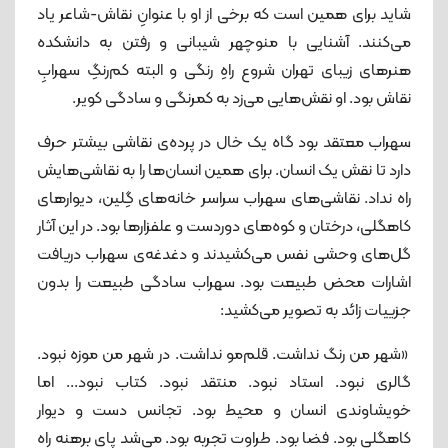
شاید برای همین است که برخی از او با عنوانِ نقاش-شاعر یاد
می‌کنند. آشنایی با منوچهر شیبانی و رفتن به دانشکده
هنرهای زیبای تهران شروع راهِ رنگی و البته کم‌رنگِ سهرابِ
نقاش بود. او نقش‌هایی می‌زد به کم‎رنگی و سادگی کویر.
سهراب معتقد بود گاه یک خال در پرده‌ی نقاشی بیشتر حرف
دارد تا نقش یک انسان. برای همین انسان‌ها را به نقاشی‌هایش
راه نداد. نقاشی‌های سهراب سراسر خانه‌های گِلین، دیوارهای
کاهگلی، درختان و کوه‌های دوردست و علفزارها بود. در این آثار
گل‌های وحشی نفس می‌کشیدند و دغدغه‌ی سهراب دریافت
اشارات محض طبیعت بود. سهراب سادگی طبیعت را بدون
جزییات زائد به تصویر می‌کشید:‌
«شهر من رنگ نداشت. قلم‌مو نداشت. در شهر من موزه نبود.
گالری نبود. استاد نبود. منتقد نبود. کتاب نبود... اما
خویشاوندی انسان و محیط بود. تجانس دست و دیوار
کاهگلی بود. فضا بود. طراوت تجربه بود. می‌شد پای برهنه راه