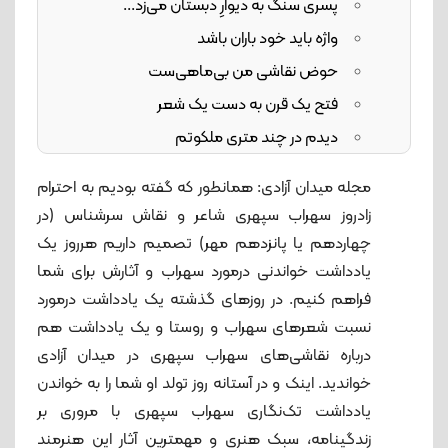
پسری سنگ به دیوارِ دبستان می‌زد...
واژه باید خود باران باشد
حوض نقاشی من بی‌ماهی‌ست
فتح یک قرن به دست یک شعر
دیدم در چند متری ملکوتم
مجله میدان آزادی: همانطور که گفته بودیم به احترام
زادروز سهراب سپهری شاعر و نقاش سرشناس (در
چهاردهم یا پانزدهم مهر) تصمیم داریم هرروز یک
یادداشت خواندنی درمورد سهراب و آثارش برای شما
فراهم کنیم. در روزهای گذشته یک یادداشت درمورد
نسبت شعرهای سهراب و روستا و یک یادداشت هم
درباره نقاشی‌های سهراب سپهری در میدان آزادی
خواندید. اینک و در آستانه روز تولد او شما را به خواندن
یادداشت تک‌نگاری سهراب سپهری با مروری بر
زندگینامه، سبک هنری و مهمترین آثار این هنرمند