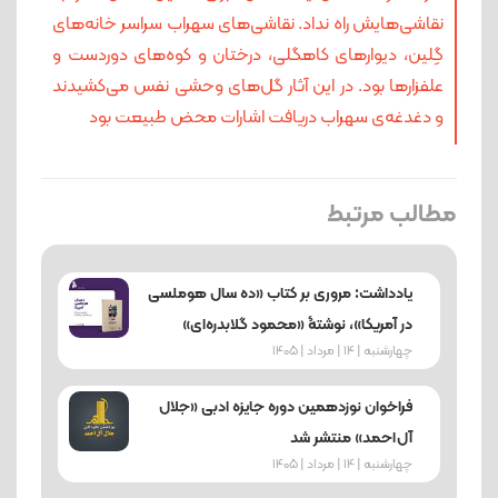
نقاشی‌هایش راه نداد. نقاشی‌های سهراب سراسر خانه‌های
گِلین، دیوارهای کاهگلی، درختان و کوه‌های دوردست و
علفزارها بود. در این آثار گل‌های وحشی نفس می‌کشیدند
و دغدغه‌ی سهراب دریافت اشارات محض طبیعت بود
مطالب مرتبط
یادداشت: مروری بر کتاب «ده سال هوملسی
در آمریکا»، نوشتۀ «محمود گلابدره‌ای»
چهارشنبه | 14 | مرداد | 1405
فراخوان نوزدهمین دوره جایزه ادبی «جلال
آل‌احمد» منتشر شد
چهارشنبه | 14 | مرداد | 1405