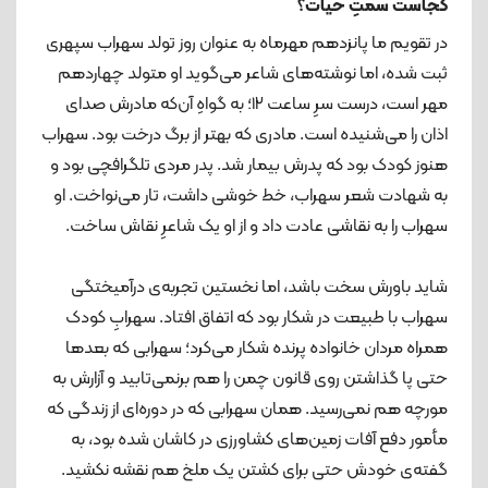
کجاست سمتِ حیات؟
در تقویم ما پانزدهم مهرماه به عنوان روز تولد سهراب سپهری
ثبت شده، اما نوشته‌های شاعر می‌گوید او متولد چهاردهم
مهر است، درست سرِ ساعت ۱۲؛ به گواهِ آن‌که مادرش صدای
اذان را می‌شنیده است. مادری که بهتر از برگ درخت بود. سهراب
هنوز کودک بود که پدرش بیمار شد. پدر مردی تلگرافچی بود و
به شهادت شعر سهراب، خط خوشی داشت، تار می‌نواخت. او
سهراب را به نقاشی عادت داد و از او یک شاعرِ نقاش ساخت.
شاید باورش سخت باشد، اما نخستین تجربه‌ی درآمیختگی
سهراب با طبیعت در شکار بود که اتفاق افتاد. سهرابِ کودک
همراه مردان خانواده پرنده شکار می‌کرد؛ سهرابی که بعدها
حتی پا گذاشتن روی قانون چمن را هم برنمی‌تابید و آزارش به
مورچه هم نمی‌رسید. همان سهرابی که در دوره‌ای از زندگی که
مأمور دفع آفات زمین‌های کشاورزی در کاشان شده بود، به
گفته‌ی خودش حتی برای کشتن یک ملخ هم نقشه نکشید.