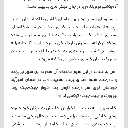
آدم‌‌کشی در ویتنام یا در جای دیگر امری بدیهی است».
او سفرهای بسیار کرد از روستاهای کاشان تا افغانستان، هند،
ژاپن، فرانسه، ایتالیا و چندین کشور دیگر و در نمایشگاه‌های
بسیاری شرکت کرد. سهراب دیگر به شاعری مسافر بدل شده
بود که در کوله‌بار سفرش بار دلتنگی برای کاشان و گلستانه را به
دوش می‌کشید. در نامه‌ای به احمدرضا احمدی از غربت در
نیویورک با زبان گویای عاطفی‌اش گلایه می‌کند:
«من به شدت در این شهر مانده‌ام.آن هم در این شهر بی‌پرنده
و نادرخت. هنوز صدای پرنده نشنیده‌ام... در همان امیرآباد
خودمان توی هر درخت نارون یک خروار جیک‌جیک بود.
نیویورک و جیک‌جیک؟ توقعی ندارم».
نگاه سهراب به طبیعت با گرایش خاصش به عرفان گره خورده
بود و یگانگی در طبیعت را می‌جست. بااین‌حال برخی معتقدند
در مجموعه‌ی «ما هیچ، ما نگاه» از وحدت اندیشه‌ی