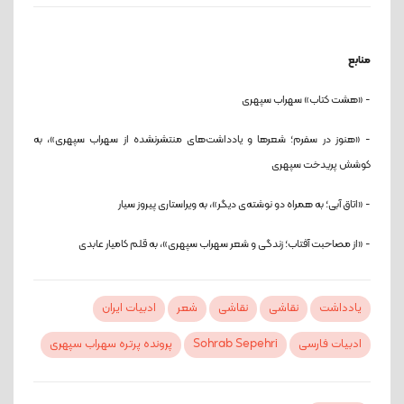
منابع
- «هشت کتاب» سهراب سپهری
- «هنوز در سفرم؛ شعرها و یادداشت‌های منتشرنشده از سهراب سپهری»، به
کوشش پریدخت سپهری
- «اتاق آبی؛ به همراه دو نوشته‌ی دیگر»، به ویراستاری پیروز سیار
- «از مصاحبت آفتاب؛ زندگی و شعر سهراب سپهری»، به قلم کامیار عابدی
یادداشت
نقاشی
نقاشی
شعر
ادبیات ایران
ادبیات فارسی
Sohrab Sepehri
پرونده پرتره سهراب سپهری